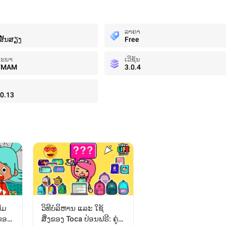
ລາຄາ
ສັ້ນສຽງ
Free
ທະນາ
ເວີຊັນ
FMAM
3.0.4
0.13
່ມ
ວິທີບໍລິຫານ ແລະ ໃຊ້
ຂອງ
ສິ່ງຂອງ Toca ປ່ອນຟຣີ: ຄູ່ມື