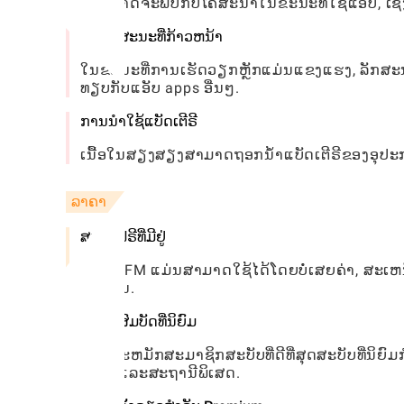
ຜູ້ໃຊ້ອາດຈະພົບກັບໂຄສະນາໃນຂະນະທີ່ໃຊ້ແອັບ, ເ
ຄຸນລັກສະນະທີ່ກ້າວຫນ້າ
ໃນຂະນະທີ່ການເຮັດວຽກຫຼັກແມ່ນແຂງແຮງ, ລັກສະນະທີ່
ທຽບກັບແອັບ apps ອື່ນໆ.
ການນໍາໃຊ້ແບັດເຕີຣີ
ເນື້ອໃນສຽງສຽງສາມາດຖອກນ້ໍາແບັດເຕີຣີຂອງອຸປະກອນໄ
ລາຄາ
ສະບັບຟຣີທີ່ມີຢູ່
ວິທະຍຸ FM ແມ່ນສາມາດໃຊ້ໄດ້ໂດຍບໍ່ເສຍຄ່າ, ສະເຫ
ພື້ນຖານ.
ຄຸນນະສົມບັດທີ່ນິຍົມ
ການສະຫມັກສະມາຊິກສະບັບທີ່ດີທີ່ສຸດສະບັບທີ່ນິຍົ
ພິເສດແລະສະຖານີພິເສດ.