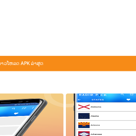
ດາວໂຫລດ APK ລ່າສຸດ