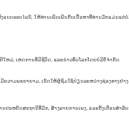
ແບບອອບໄລນ໌, ໃຫ້ທ່ານເພີດເພີນກັບເນື້ອຫາທີ່ທ່ານມັກແມ່ນແຕ່ບໍ່
ໃຫມ່, ເຫດການທີ່ມີຊີວິດ, ແລະຂ່າວທົ່ວໂລກໂດຍບໍ່ມີຂໍ້ຈໍາກັດ.
່ມີຄວາມພະຍາຍາມ, ເຮັດໃຫ້ຜູ້ຊົມໃຊ້ປ່ຽນລະຫວ່າງຊ່ອງທາງຢ່າ
ນປະຫຍັດສະຖານີທີ່ມັກ, ສ້າງລາຍການເພງ, ແລະຕັ້ງເຕືອນສໍາລັ