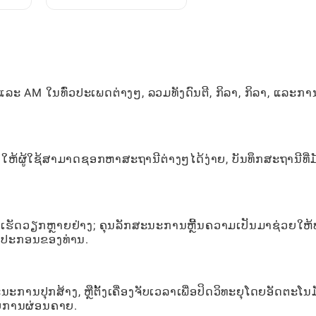
ມື
ສົນບໍຣົດສົນຊື່ນຂອງຜູ້ຫຼິ້ນ
ແລະ AM ໃນທົ່ວປະເພດຕ່າງໆ, ລວມທັງດົນຕີ, ກິລາ, ກິລາ, ແລະກາ
ຍໃຫ້ຜູ້ໃຊ້ສາມາດຊອກຫາສະຖານີຕ່າງໆໄດ້ງ່າຍ, ບັນທຶກສະຖານີທີ່ມ
ານເຮັດວຽກຫຼາຍຢ່າງ; ຄຸນລັກສະນະການຫຼີ້ນຄວາມເປັນມາຊ່ວຍໃຫ້
ນອຸປະກອນຂອງທ່ານ.
ສະນະການປຸກສ້າງ, ຫຼືຕັ້ງເຄື່ອງຈັບເວລາເພື່ອປິດວິທະຍຸໂດຍອັດຕະໂນ
ລັບການຜ່ອນຄາຍ.