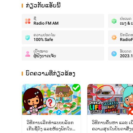
ກ່ຽວກັບແອັບນີ້
ຊື່
ປະເພດ
Radio FM AM
ເພງ & ເ
ຄວາມປອດໄພ
ນັກພັດ
100% Safe
Radio
ເປົ້າໝາຍ
ອັບເດດ
ຜູ້ຟັງບາດເຈັບ
2023.1
ບົດຄວາມທີ່ກ່ຽວຂ້ອງ
ວິທີການເລີກທຳແບບບລັອກ
ວິທີການຄົ້ນຫາ ແລະ ເພີ
ເກີນຊື່ດັງ ແລະຫ້ອງພັກໃນ
ຄວາມສຸຂໃນບັນດາສິ່ງ