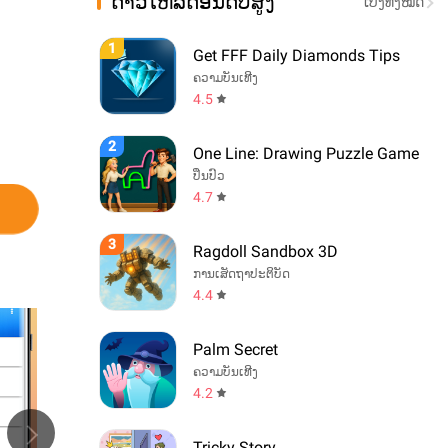
ດາວໂຫລດອັນດັບສູງ
ເບິ່ງທັງໝົດ
1
Get FFF Daily Diamonds Tips
ຄວາມບັນເທີງ
4.5
2
One Line: Drawing Puzzle Game
ປິ່ນປົວ
4.7
3
Ragdoll Sandbox 3D
ການເສັດຖາປະຕິບັດ
4.4
Palm Secret
ຄວາມບັນເທີງ
4.2
Tricky Story