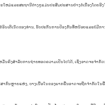
ະນະໃຫມ່ແລະສະຖານີຕ່າງໆແມ່ນປະສົມປະສານຢ່າງຕໍ່ເນື່ອງໂດຍອີງ
່ອິນເຕີເນັດຂອງທ່ານ, ຮັບປະກັນການປ້ອງກັນທີ່ຫນ້ອຍແລະບໍ່ມີກ
ດທີ່ຫມັ້ນຄົງສໍາລັບການຖ່າຍທອດຄວາມເປັນໄປໄດ້, ເຊິ່ງອາດຈະຈໍາກັ
າກົນຫຼາຍແຫ່ງ, ບາງເນື້ອໃນຂອງພາກພື້ນອາດຈະຖືກຈໍາກັດໃນພື້ນ