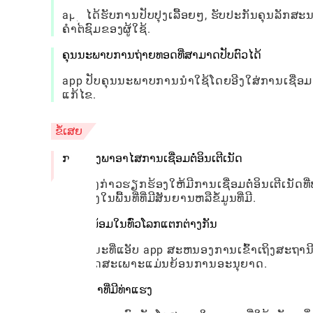
app ໄດ້ຮັບການປັບປຸງເລື້ອຍໆ, ຮັບປະກັນຄຸນລັກສ
ຄໍາຕິຊົມຂອງຜູ້ໃຊ້.
ຄຸນນະພາບການຖ່າຍທອດທີ່ສາມາດປັບຕົວໄດ້
app ປັບຄຸນນະພາບການນໍາໃຊ້ໂດຍອີງໃສ່ການເຊື່ອມຕໍ
ແກ້ໄຂ.
ຂໍ້ເສຍ
ການເພິ່ງພາອາໄສການເຊື່ອມຕໍ່ອິນເຕີເນັດ
ແອັບດັ່ງກ່າວຮຽກຮ້ອງໃຫ້ມີການເຊື່ອມຕໍ່ອິນເຕີເນັ
ເຂົ້າເຖິງໃນພື້ນທີ່ທີ່ມີສັນຍານຫລືຂໍ້ມູນທີ່ມີ.
ຄວາມພ້ອມໃນທົ່ວໂລກແຕກຕ່າງກັນ
ໃນຂະນະທີ່ແອັບ app ສະຫນອງການເຂົ້າເຖິງສະຖານີສ
ພູມສາດສະເພາະແມ່ນຍ້ອນການອະນຸຍາດ.
ໂຄສະນາທີ່ມີທ່າແຮງ