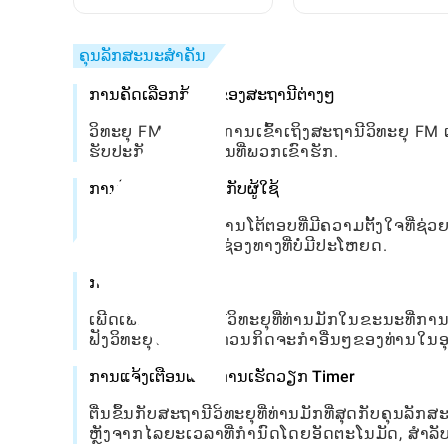
Toca World
ເຊັກໄປທີ່ຖືກຊ່ອນໄວ້: ຄູ່
ສົມບູນ
ຄຸນລັກສະນະສໍາຄັນ
ການຄັດເລືອກກ້ວາງຂອງສະຖານີຕ່າງໆ
ວິທະຍຸ FM ສະເຫນີການເຂົ້າເຖິງສະຖານີວິທະຍຸ FM 
ຮັບປະກັນຜູ້ຟັງທຸກຄົນທີ່ພວກເຂົາຮັກ.
ການໂຕ້ຕອບທີ່ເປັນມິດກັບຜູ້ໃຊ້
ແອັບ is ລັກສະນະການໂຕ້ຕອບທີ່ມີຄວາມຕັ້ງໃຈທີ່ຊ່ວ
ແລະປ່ຽນລະຫວ່າງຊ່ອງທາງທີ່ບໍ່ມີປະໂຫຍດ.
ການຫຼີ້ນພື້ນຫລັງ
ເພີດເພີນກັບສະຖານີວິທະຍຸທີ່ທ່ານມັກໃນຂະນະທີ່ກ
ຟັງວິທະຍຸໂດຍບໍ່ລົບກວນກິດຈະກໍາອື່ນໆຂອງທ່ານໃ
ການແຈ້ງເຕືອນແລະການເຮັດວຽກ Timer
ຕື່ນຂຶ້ນກັບສະຖານີວິທະຍຸທີ່ທ່ານມັກທີ່ສຸດກັບຄຸນລັກ
ຫຼັງຈາກໄລຍະເວລາທີ່ກໍານົດໂດຍອັດຕະໂນມັດ, ສໍາ