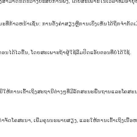
ຊິ່ງສາມາດຂັດຂວາງປະສົບການຟັງ, ໂດຍສະເພາະໃນເວລາທີ່ມີອາຍຸຍ
ກ້າວຫນ້າເຊັ່ນ: ການຕັ້ງຄ່າສຽງຫຼືການເບິ່ງເຫັນໄດ້ຖືກຈໍາກັດເມ
ດ້ໄວຂື້ນ, ໂດຍສະເພາະຖ້າຜູ້ໃຊ້ລືມປິດແອັບຕອນທີ່ບໍ່ໄດ້ໃຊ້.
ນີໃຫ້ການເຂົ້າເຖິງສະຖານີຕ່າງໆທີ່ມີລັກສະນະພື້ນຖານແລະໂຄສະ
ມກໍາຈັດໂຄສະນາ, ເພີ່ມຄຸນນະພາບສຽງ, ແລະໃຫ້ການເຂົ້າເຖິງເນື້ອ