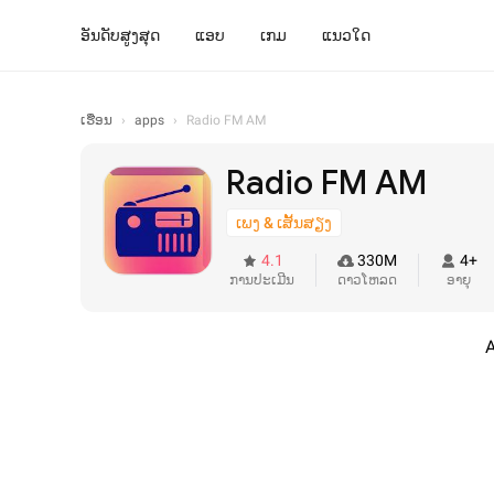
ອັນດັບສູງສຸດ
ແອບ
ເກມ
ແນວໃດ
ເຮືອນ
›
apps
›
Radio FM AM
Radio FM AM
ເພງ & ເສັ້ນສຽງ
4.1
330M
4+
ການປະເມີນ
ດາວໂຫລດ
ອາຍຸ