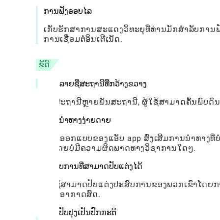
ການຟັງອອບໄລ
ເກັບຮັກສາການສະແດງວິທະຍຸທີ່ທ່ານມັກສໍາລັບການຟັງ
ການເຊື່ອມຕໍ່ອິນເຕີເນັດ.
ຂໍ້ດີ
ບັນຊີລາຍຊື່ສະຖານີທີ່ກວ້າງຂວາງ
ກັບສະຖານີຫຼາຍພັນສະຖານີ, ຜູ້ໃຊ້ສາມາດຄົ້ນພົບດົນຕີ
ການນໍາທາງງ່າຍດາຍ
ການອອກແບບຂອງແອັບ app ສົ່ງເສີມການນໍາທາງທີ່ບໍ
ວາໂດຍບໍ່ມີຄວາມຜິດພາດທາງວິຊາການໃດໆ.
ປະສົບການທີ່ສາມາດປັບແຕ່ງໄດ້
ຜູ້ໃຊ້ສາມາດປັບແຕ່ງປະສົບການຂອງພວກເຂົາໂດຍກາ
ອອກອາກາດສົດ.
ການປັບປຸງເປັນປົກກະຕິ