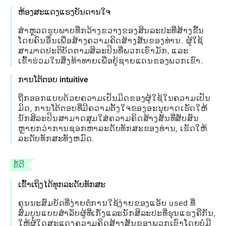
ຫ້ອງສະແດງແຮງບັນດານໃຈ
ສໍາຫຼວດຮູບພາບທີ່ກວ້າງຂວາງຂອງສິນລະປະທີ່ສ້າງຂື້ນ
ໂດຍຄົນອື່ນເພື່ອສ້າງຄວາມຄິດສ້າງສັນຂອງທ່ານ. ຜູ້ໃຊ້
ສາມາດປະຕິບັດຕາມສິລະປິນທີ່ພວກເຂົາມັກ, ແລະ
ເຂົ້າຮ່ວມໃນສິ່ງທ້າທາຍເພື່ອຍູ້ຊາຍແດນຂອງພວກເຂົາ.
ການໂຕ້ຕອບ intuitive
ຖືກອອກແບບດ້ວຍຄວາມເປັນມິດຂອງຜູ້ໃຊ້ໃນຄວາມເປັນ
ມິດ, ການໂຕ້ຕອບທີ່ມີຄວາມຕັ້ງໃຈຂອງອະນຸຍາດເຮັດໃຫ້
ນັກສິລະປິນສາມາດສຸມໃສ່ຄວາມຄິດສ້າງສັນທີ່ສັບສົນ
ຫຼາຍກວ່າການຊອກຫາລະດັບທັກສະຂອງທ່ານ, ເຮັດໃຫ້
ລະດັບທັກສະທັງຫມົດ.
ຂໍ້ດີ
ເຂົ້າເຖິງໄດ້ທຸກລະດັບທັກສະ
ຄຸນນະສົມບັດທີ່ງ່າຍຕໍ່ການໃຊ້ງ່າຍຂອງແອັບ used ທີ່
ສົມບູນແບບສໍາລັບຜູ້ທີ່ເກັ່ງແລະນັກສິລະປະທີ່ຮຸນແຮງຄືກັນ,
ໃຫ້ຜູ້ໃດສະແດງຄວາມຄິດສ້າງສັນຂອງພວກເຂົາໂດຍບໍ່ມີ