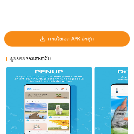
ດາວໂຫລດ APK ລ່າສຸດ
ຮູບພາບຈາກສະຫວັນ