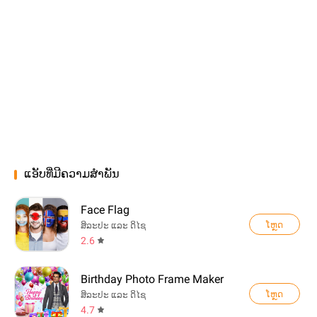
ແອັບທີ່ມີຄວາມສຳພັນ
Face Flag
ໂຫຼດ
ສິລະປະ ແລະ ດິໄຊ
2.6
Birthday Photo Frame Maker
ໂຫຼດ
ສິລະປະ ແລະ ດິໄຊ
4.7