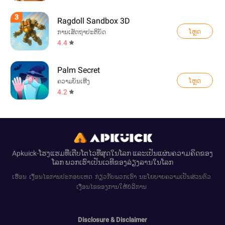
3
Ragdoll Sandbox 3D
ໂຫຼດ
ການເສັດຖາປະຕິບັດ
4.4
Palm Secret
ໂຫຼດ
ຄວາມບັນເທີງ
4.2
Apkuick-ໂຮງແຮມທີ່ເຕີບໂຕໄວທີ່ສຸດໃນໂລກ ແລະເປັນແຜ່ນຄວາມຄິດຂອງ
ໂລກ ພວກເຮົາເປັນເວທີຂອງລ່ຽງລານໃນໂລກ
ເຮືອນ
ເງື່ອນໄຂການປະກອບເຫດ
ກ່ຽວກັບພວກເຮົາ
ນະໂຍບາຍຄວາມເປັນສ່ວນຕົວ
ເງື່ອນໄຂຂອງການໃຫ້ບໍລິການ
Disclosure & Disclaimer