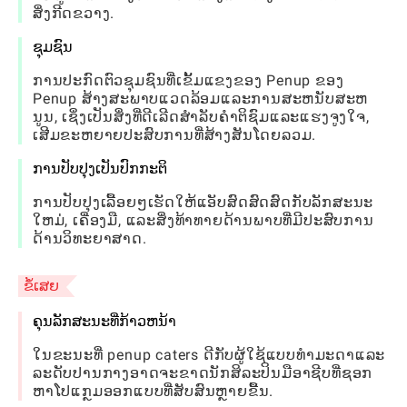
ສິ່ງກີດຂວາງ.
ຊຸມຊົນ
ການປະກົດຕົວຊຸມຊົນທີ່ເຂັ້ມແຂງຂອງ Penup ຂອງ
Penup ສ້າງສະພາບແວດລ້ອມແລະການສະຫນັບສະຫ
ນູນ, ເຊິ່ງເປັນສິ່ງທີ່ດີເລີດສໍາລັບຄໍາຕິຊົມແລະແຮງຈູງໃຈ,
ເສີມຂະຫຍາຍປະສົບການທີ່ສ້າງສັນໂດຍລວມ.
ການປັບປຸງເປັນປົກກະຕິ
ການປັບປຸງເລື້ອຍໆເຮັດໃຫ້ແອັບສົດສົດສົດກັບລັກສະນະ
ໃຫມ່, ເຄື່ອງມື, ແລະສິ່ງທ້າທາຍດ້ານພາບທີ່ມີປະສົບການ
ດ້ານວິທະຍາສາດ.
ຂໍ້ເສຍ
ຄຸນລັກສະນະທີ່ກ້າວຫນ້າ
ໃນຂະນະທີ່ penup caters ດີກັບຜູ້ໃຊ້ແບບທໍາມະດາແລະ
ລະດັບປານກາງອາດຈະຂາດນັກສິລະປິນມືອາຊີບທີ່ຊອກ
ຫາໂປແກຼມອອກແບບທີ່ສັບສົນຫຼາຍຂື້ນ.