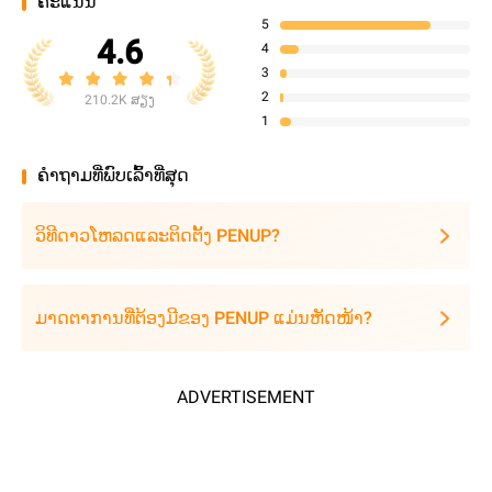
ຄະແນນ
5
4.6
4
3
2
210.2K ສຽງ
1
ຄໍາຖາມທີ່ພົບເລົ້າທີ່ສຸດ
ວິທີດາວໂຫລດແລະຕິດຕັ້ງ PENUP?
ມາດຕາການທີ່ຕ້ອງມີຂອງ PENUP ແມ່ນຫັດໜ້າ?
ADVERTISEMENT