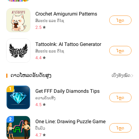
Crochet Amigurumi Patterns
ໂຫຼດ
ສິລະປະ ແລະ ດິໄຊ
2.5
TattooInk: AI Tattoo Generator
ໂຫຼດ
ສິລະປະ ແລະ ດິໄຊ
4.4
ດາວໂຫລດອັນດັບສູງ
ເບິ່ງທັງໝົດ
1
Get FFF Daily Diamonds Tips
ໂຫຼດ
ຄວາມບັນເທີງ
4.5
2
One Line: Drawing Puzzle Game
ໂຫຼດ
ປິ່ນປົວ
4.7