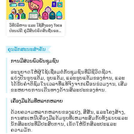
ວິທີບໍລິຫານ ແລະ ໃຊ້ສິ່ງຂອງ Toca
ປ່ອນຟຣີ: ຄູ່ມືສົນບໍຣົດສົນຊື່ນຂອງ
ຜູ້ຫຼິ້ນ
ຄຸນລັກສະນະສໍາຄັນ
ການມີສ່ວນພົວພັນຊຸມຊົນ
ອະນຸຍາດໃຫ້ຜູ້ໃຊ້ເຊື່ອມຕໍ່ກັບຊຸມຊົນທີ່ມີຊີວິດຊີວາ.
ແບ່ງປັນຮູບແຕ້ມ, ຮູບແຕ້ມ, ແລະຮູບແຕ້ມຂອງທ່ານ, ແລະ
ໄດ້ຮັບຄໍາຕິຊົມໃນເວລາທີ່ແທ້ຈິງຈາກເພື່ອນຮ່ວມງານ, ເສີມ
ຂະຫຍາຍການເດີນທາງດ້ານສິລະປະຂອງທ່ານ.
ເຄື່ອງມືແຕ້ມທີ່ຫລາກຫລາຍ
ດ້ວຍຄວາມຫລາກຫລາຍຂອງແປງ, ສີສັນ, ແລະໂຄງສ້າງ,
ການສະເຫນີເຄື່ອງມືແຕ້ມຮູບທີ່ເຫມາະສົມກັບທັງແບບແລະ
ນັກສິລະປະທີ່ມີປະສົບການ, ເຮັດໃຫ້ນັກສິລະປະແລະ
ຄວາມມັກ.