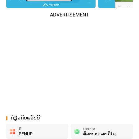
ADVERTISEMENT
ກ່ຽວກັບແອັບນີ້
ຊື່
ປະເພດ
PENUP
ສິລະປະ ແລະ ດິໄຊ