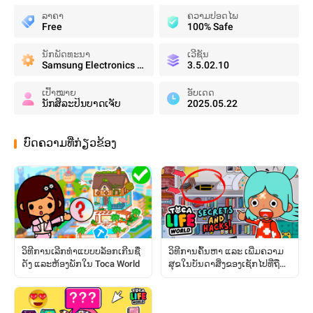
ລາຄາ
ຄວາມປອດໄພ
Free
100% Safe
ນັກພັດທະນາ
ເວີຊັນ
Samsung Electronics Co., Ltd.
3.5.02.10
ເປົ້າໝາຍ
ອັບເດດ
ນັກສິລະປິນບາດເຈັບ
2025.05.22
ບົດຄວາມທີ່ກ່ຽວຂ້ອງ
ວິທີການເລີກທຳແບບບລັອກເກີນຊື່
ວິທີການຄົ້ນຫາ ແລະ ເພີ່ມຄວາມ
ດັງ ແລະຫ້ອງພັກໃນ Toca World
ສຸຂໃນບັນດາສິ່ງຂອງເຊັກໄປທີ່ຖືກ
ຊ່ອນໄວ້: ຄູ່ມືສົມບູນ