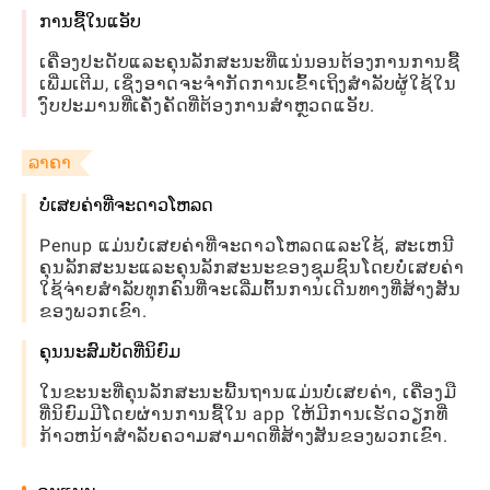
ການຊື້ໃນແອັບ
ເຄື່ອງປະດັບແລະຄຸນລັກສະນະທີ່ແນ່ນອນຕ້ອງການການຊື້
ເພີ່ມເຕີມ, ເຊິ່ງອາດຈະຈໍາກັດການເຂົ້າເຖິງສໍາລັບຜູ້ໃຊ້ໃນ
ງົບປະມານທີ່ເຄັ່ງຄັດທີ່ຕ້ອງການສໍາຫຼວດແອັບ.
ລາຄາ
ບໍ່ເສຍຄ່າທີ່ຈະດາວໂຫລດ
Penup ແມ່ນບໍ່ເສຍຄ່າທີ່ຈະດາວໂຫລດແລະໃຊ້, ສະເຫນີ
ຄຸນລັກສະນະແລະຄຸນລັກສະນະຂອງຊຸມຊົນໂດຍບໍ່ເສຍຄ່າ
ໃຊ້ຈ່າຍສໍາລັບທຸກຄົນທີ່ຈະເລີ່ມຕົ້ນການເດີນທາງທີ່ສ້າງສັນ
ຂອງພວກເຂົາ.
ຄຸນນະສົມບັດທີ່ນິຍົມ
ໃນຂະນະທີ່ຄຸນລັກສະນະພື້ນຖານແມ່ນບໍ່ເສຍຄ່າ, ເຄື່ອງມື
ທີ່ນິຍົມມີໂດຍຜ່ານການຊື້ໃນ app ໃຫ້ມີການເຮັດວຽກທີ່
ກ້າວຫນ້າສໍາລັບຄວາມສາມາດທີ່ສ້າງສັນຂອງພວກເຂົາ.