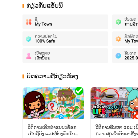
ກ່ຽວກັບແອັບນີ້
ຊື່
ປະເພດ
My Town
ການສຶ
ຄວາມປອດໄພ
ນັກພັດ
100% Safe
My To
ເປົ້າໝາຍ
ອັບເດດ
ເດັກນ້ອຍ
2025.0
ບົດຄວາມທີ່ກ່ຽວຂ້ອງ
ວິທີການເລີກທຳແບບບລັອກ
ວິທີການຄົ້ນຫາ ແລະ ເພີ
ເກີນຊື່ດັງ ແລະຫ້ອງພັກໃນ
ຄວາມສຸຂໃນບັນດາສິ່ງ