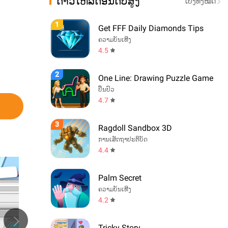
ດາວໂຫລດອັນດັບສູງ
ເບິ່ງທັງໝົດ
1
Get FFF Daily Diamonds Tips
ຄວາມບັນເທີງ
4.5
2
One Line: Drawing Puzzle Game
ປິ່ນປົວ
4.7
3
Ragdoll Sandbox 3D
ການເສັດຖາປະຕິບັດ
4.4
Palm Secret
ຄວາມບັນເທີງ
4.2
Tricky Story