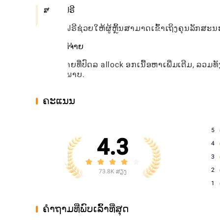
ສະບັບຟຣີ
ສະບັບຟຣີຊ່ວຍໃຫ້ຜູ້ຫຼິ້ນສາມາດເຂົ້າເຖິງຄຸນລັກສະ
ສະບັບທີ່ຈ່າຍ
ຮຸ່ນທີ່ຈ່າຍທີ່ປົດລ allock ອກເນື້ອຫາເພີ່ມເຕີມ,
ຄຸນນະພາບ.
ຄະແນນ
5
4.3
4
3
2
73.8K ສຽງ
1
ຄໍາຖາມທີ່ພົບເລົ້າທີ່ສຸດ