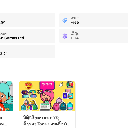
ລາຄາ
ກສາ
Free
ທະນາ
ເວີຊັນ
wn Games Ltd
1.14
3.21
່ມ
ວິທີບໍລິຫານ ແລະ ໃຊ້
ຂອງ
ສິ່ງຂອງ Toca ປ່ອນຟຣີ: ຄູ່ມື