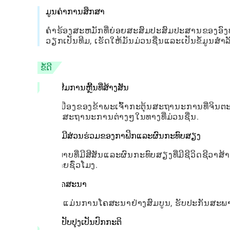
ມູນຄ່າການສຶກສາ
ຄໍາຮ້ອງສະຫມັກທີ່ຍ່ອຍສະສົມປະສົມປະສານຂອງອົງ
ວຽກເປັນທີມ, ເຮັດໃຫ້ມັນມ່ວນຊື່ນແລະເປັນຂໍ້ມູນສໍາລ
ຂໍ້ດີ
ສົ່ງເສີມການຫຼີ້ນທີ່ສ້າງສັນ
ຕົວເມືອງຂອງຂ້າພະເຈົ້າກະຕຸ້ນສະຖານະການທີ່ຈິນຕ
ແລະສະຖານະການຕ່າງໆໃນທາງທີ່ມ່ວນຊື່ນ.
ການມີສ່ວນຮ່ວມຂອງກາຟິກແລະຜົນກະທົບສຽງ
ຮູບພາບທີ່ມີສີສັນແລະຜົນກະທົບສຽງທີ່ມີຊີວິດຊີວາສ
ຫລາຍຊົ່ວໂມງ.
ບໍ່ມີໂຄສະນາ
app ແມ່ນການໂຄສະນາຢ່າງສົມບູນ, ຮັບປະກັນສະພາບ
ການປັບປຸງເປັນປົກກະຕິ