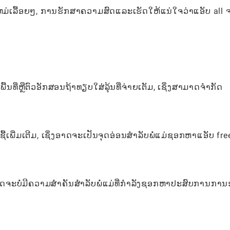
ມ່ເລື້ອຍໆ, ການຮັກສາຄວາມສົດແລະເຮັດໃຫ້ແນ່ໃຈວ່າແອັບ all ຈ
ທີ່ຫຼືຕົວອັກສອນຖ້າທຽບໃສ່ລຸ້ນທີ່ຈ່າຍເຕັມ, ເຊິ່ງສາມາດຈໍາກັດ
່ມເຕີມ, ເຊິ່ງອາດຈະເປັນຈຸດອ່ອນສໍາລັບພໍ່ແມ່ຊອກຫາແອັບ fre
ຈະບໍ່ມີຄວາມສໍາຄັນສໍາລັບພໍ່ແມ່ທີ່ກໍາລັງຊອກຫາປະສົບການກາ