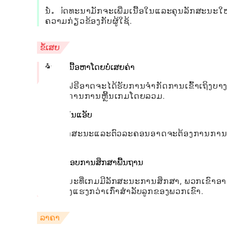
ນັກພັດທະນາມັກຈະເພີ່ມເນື້ອໃນແລະຄຸນລັກສະນະໃຫ
ຄວາມກ່ຽວຂ້ອງກັບຜູ້ໃຊ້.
ຂໍ້ເສຍ
ຈໍາກັດເນື້ອຫາໂດຍບໍ່ເສຍຄ່າ
ສະບັບຟຣີອາດຈະໄດ້ຮັບການຈໍາກັດການເຂົ້າເຖິງບາງພື້ນ
ປະສົບການການຫຼີ້ນເກມໂດຍລວມ.
ການຊື້ໃນແອັບ
ບາງລັກສະນະແລະຕົວລະຄອນອາດຈະຕ້ອງການການຊື້ເພີ
ຟຣີ.
ອົງປະກອບການສຶກສາພື້ນຖານ
ໃນຂະນະທີ່ເກມມີລັກສະນະການສຶກສາ, ພວກເຂົາອາດ
ຮູ້ທີ່ແຂງແຮງກວ່າເກົ່າສໍາລັບລູກຂອງພວກເຂົາ.
ລາຄາ