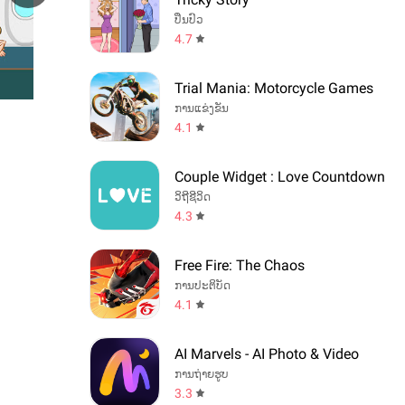
ປິ່ນປົວ
4.7
Trial Mania: Motorcycle Games
ການແຂ່ງຂັນ
4.1
Couple Widget : Love Countdown
ວິຖີຊີວິດ
4.3
Free Fire: The Chaos
ການປະຕິບັດ
4.1
AI Marvels - AI Photo & Video
ການຖ່າຍຮູບ
3.3