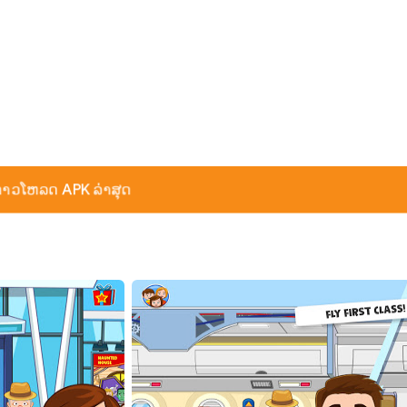
າວໂຫລດ APK ລ່າສຸດ