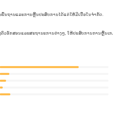
ນະພື້ນຖານແລະການຫຼີ້ນປະສົບການໄດ້ແຕ່ໃຫ້ມີເນື້ອໃນຈໍາກັດ.
 ລວມທັງຕົວອັກສອນແລະສະຖານະການຕ່າງໆ, ໃຫ້ປະສົບການການຫຼີ້ນເກມ