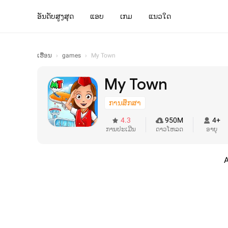
ອັນດັບສູງສຸດ
ແອບ
ເກມ
ແນວໃດ
ເຮືອນ
›
games
›
My Town
My Town
ການສຶກສາ
4.3
950M
4+
ການປະເມີນ
ດາວໂຫລດ
ອາຍຸ