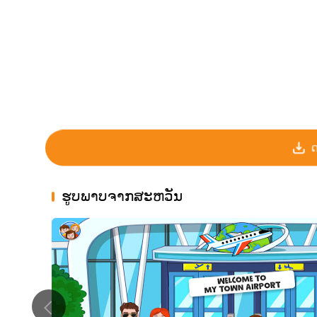
ດ
ຮູບພາບຈາກສະຫວັນ