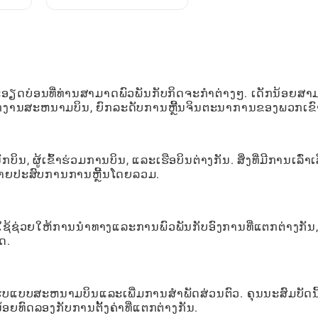
ມື
ສົນບໍຣົດສົນຊື່ນຂອງຜູ້ຫຼິ້ນ
ະອຽດບ່ອນທີ່ທ່ານສາມາດພົວພັນກັບກິດຈະກໍາຕ່າງໆ. ເດັກນ້ອຍສ
ນັກງານສະຫນາມບິນ, ຍົກລະດັບການຫຼີ້ນຈິນຕະນາການຂອງພວກເຂົ
ູ້ເຂົ້າຮ່ວມການບິນ, ແລະເຮືອບິນຕ່າງກັນ. ສິ່ງທີ່ມີການເລົ່າເລ
ຍາຍປະສົບການການຫຼີ້ນໂດຍລວມ.
ຜູ້ໃຊ້ຊ່ວຍໃຫ້ການນໍາທາງແລະການພົວພັນກັບອົງການທີ່ແຕກຕ່າງກັນ
ດ.
ບແບບສະຫນາມບິນແລະເພີ່ມການສໍາພັດສ່ວນຕົວ. ຄຸນນະສົມບັດນີ
ອຍທົດລອງກັບການຕັ້ງຄ່າທີ່ແຕກຕ່າງກັນ.