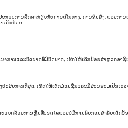
ປະກອບການສຶກສາກ່ຽວກັບການເດີນທາງ, ການຂົນສົ່ງ, ແລະການເ
ັບເດັກນ້ອຍ.
ະນາການແລະບົດບາດທີ່ມີບົດບາດ, ເຮັດໃຫ້ເດັກນ້ອຍສໍາຫຼວດອາຊີ
້າງປະສົບການທີ່ສຸດ, ເຮັດໃຫ້ເດັກມ່ວນຊື່ນແລະມີສ່ວນຮ່ວມເປັນເວລ
ແວດລ້ອມການຫຼີ້ນທີ່ປອດໄພແລະບໍ່ມີການລົບກວນສໍາລັບເດັກນ້