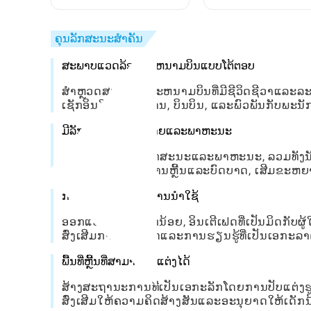
Toca World
ເຊັກໄປທີ່ຖືກຊ່ອນໄວ້: ຄູ່
ສົມບູນ
ຄຸນລັກສະນະສໍາຄັນ
ສະພາບແວດລ້ອມສະຫນາມບິນແບບໂຕ້ຕອບ
ສໍາຫຼວດສະຖານທີ່ສະຫນາມບິນທີ່ມີຊີວິດຊີວາແລະລ
ເຊັກອິນໃນຜູ້ໂດຍສານ, ບິນບິນ, ແລະພົວພັນກັບພະ
ມີລັກສະນະທີ່ຫຼາກຫຼາຍແລະພາຫະນະ
ເລືອກຈາກຫລາຍລັກສະນະແລະພາຫະນະ, ລວມທັງນັກບິນ, ຜ
ນີ້ແລະບົດບາດໃນການຫຼີ້ນແລະບົດບາດ, ເສີມຂະຫ
ການໂຕ້ຕອບງ່າຍໃນການນໍາໃຊ້
ອອກແບບສໍາລັບເດັກນ້ອຍ, ອິນເຕີເຟດທີ່ເປັນມິດກັບ
ສົ່ງເສີມການສໍາຫຼວດແລະການຮຽນຮູ້ທີ່ເປັນເອກະລາ
ພື້ນທີ່ຫຼີ້ນທີ່ສາມາດປັບແຕ່ງໄດ້
ສ້າງສະຖານະການທີ່ເປັນເອກະລັກໂດຍການປັບແຕ່ງຮູ
ສົ່ງເສີມໃຫ້ຄວາມຄິດສ້າງສັນແລະອະນຸຍາດໃຫ້ເດັກນ້