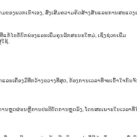
ໂລກເກມຂອງພວກເຂົາເອງ, ສົ່ງເສີມຄວາມຄິດສ້າງສັນແລະການສະແດງ
ີ່ແກ້ໄຂຂໍ້ບົກພ່ອງແລະເພີ່ມຄຸນລັກສະນະໃຫມ່, ເຊິ່ງຊ່ວຍເພີ່ມ
ໃຊ້.
ະເຄື່ອງມືທີ່ກວ້າງຂວາງທີ່ສຸດ, ຕ້ອງການເວລາທີ່ຈະເຂົ້າໃຈກົນຈ
ການຫຼຸດຜ່ອນຫຼືການປະຕິບັດການຫຼຸດລົງ, ໂດຍສະເພາະໃນເວລາທີ່ໃ