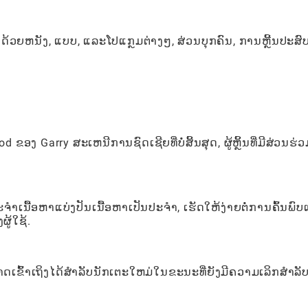
າດ້ວຍຫນັງ, ແບບ, ແລະໂປແກຼມຕ່າງໆ, ສ່ວນບຸກຄົນ, ການຫຼີ້ນປະສ
ຂອງ Garry ສະເຫນີການຊົດເຊີຍທີ່ບໍ່ສິ້ນສຸດ, ຜູ້ຫຼິ້ນທີ່ມີສ່ວນຮ່
ະຈໍາເນື້ອຫາແບ່ງປັນເນື້ອຫາເປັນປະຈໍາ, ເຮັດໃຫ້ງ່າຍຕໍ່ການຄົ້ນພົ
ູ້ໃຊ້.
ດເຂົ້າເຖິງໄດ້ສໍາລັບນັກເຕະໃຫມ່ໃນຂະນະທີ່ຍັງມີຄວາມເລິກສໍາລັ