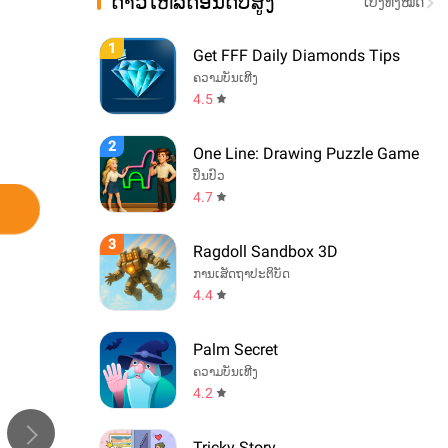
ດາວໂຫລດອັນດັບສູງ
ເບິ່ງທັງໝົດ
1
Get FFF Daily Diamonds Tips
ຄວາມບັນເທີງ
4.5
2
One Line: Drawing Puzzle Game
ປິ່ນປົວ
4.7
3
Ragdoll Sandbox 3D
ການເສັດຖາປະຕິບັດ
4.4
Palm Secret
ຄວາມບັນເທີງ
4.2
Tricky Story