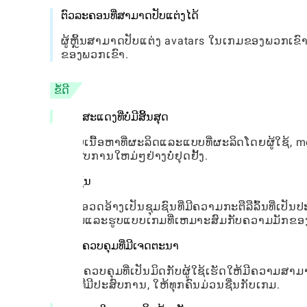
ຕົວລະຄອນທີ່ສາມາດປັບແຕ່ງໄດ້
ຜູ້ຫຼິ້ນສາມາດປັບແຕ່ງ avatars ໃນເກມຂອງພວກເຂົ
ຂອງພວກເຂົາ.
ຂໍ້ດີ
ການສະແດງທີ່ບໍ່ມີສິ້ນສຸດ
ດ້ວຍເນື້ອຫາທີ່ຜະລິດແລະແບບທີ່ຜະລິດໂດຍຜູ້ໃຊ້, mod 
ປະສົບການໃຫມ່ໆຢ່າງບໍ່ຢຸດຢັ້ງ.
ຊຸມຊົນ
ເກມອວດອ້າງເປັນຊຸມຊົນທີ່ມີຄວາມກະຕືລືລົ້ນທີ່ເປັນປ
ໃຫມ່ແລະຮູບແບບເກມທີ່ເຫມາະສົມກັບຄວາມມັກຂອງຜ
ການຄວບຄຸມທີ່ມີເຈດຕະນາ
ການຄວບຄຸມທີ່ເປັນມິດກັບຜູ້ໃຊ້ເຮັດໃຫ້ມີຄວາມສາມາ
ຫຼີ້ນທີ່ມີປະສົບການ, ໃຫ້ທຸກຄົນມ່ວນຊື່ນກັບເກມ.