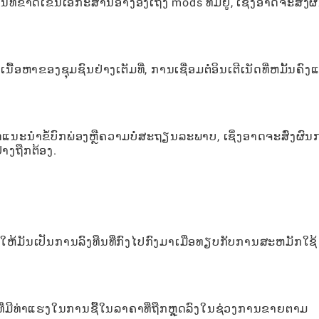
ີ່ຂາດເຂີນເອກະສານອ້າງອີງເຖິງ mods ທີ່ມີຢູ່, ເຊິ່ງອາດຈະສົ່ງຜ
ເນື້ອຫາຂອງຊຸມຊົນຢ່າງເຕັມທີ່, ການເຊື່ອມຕໍ່ອິນເຕີເນັດທີ່ຫມັ້ນຄົງແ
.
ໍາຂໍ້ບົກພ່ອງຫຼືຄວາມບໍ່ສະຖຽນລະພາບ, ເຊິ່ງອາດຈະສົ່ງຜົນ
່າງຖືກຕ້ອງ.
ດໃຫ້ມັນເປັນການລົງທືນທີ່ກົງໄປກົງມາເມື່ອທຽບກັບການສະຫມັກໃຊ້
ນທີ່ມີທ່າແຮງໃນການຊື້ໃນລາຄາທີ່ຖືກຫຼຸດລົງໃນຊ່ວງການຂາຍຕາມ