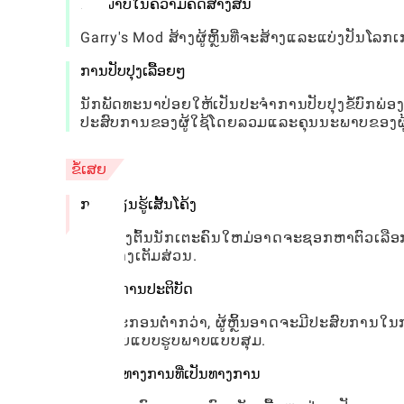
ເສລີພາບໃນຄວາມຄິດສ້າງສັນ
Garry's Mod ສ້າງຜູ້ຫຼິ້ນທີ່ຈະສ້າງແລະແບ່ງປັນ
ການປັບປຸງເລື້ອຍໆ
ນັກພັດທະນາປ່ອຍໃຫ້ເປັນປະຈໍາການປັບປຸງຂໍ້ບົກພ່ອງທ
ປະສົບການຂອງຜູ້ໃຊ້ໂດຍລວມແລະຄຸນນະພາບຂອງຜູ້
ຂໍ້ເສຍ
ການຮຽນຮູ້ເສັ້ນໂຄ້ງ
ໃນເບື້ອງຕົ້ນນັກເຕະຄົນໃຫມ່ອາດຈະຊອກຫາຕົວເລືອກແລ
ເກມຢ່າງເຕັມສ່ວນ.
ບັນຫາການປະຕິບັດ
ໃນອຸປະກອນຕ່ໍາກວ່າ, ຜູ້ຫຼິ້ນອາດຈະມີປະສົບການໃນ
ແບບຮູບແບບຮູບພາບແບບສຸມ.
ເນື້ອໃນທາງການທີ່ເປັນທາງການ