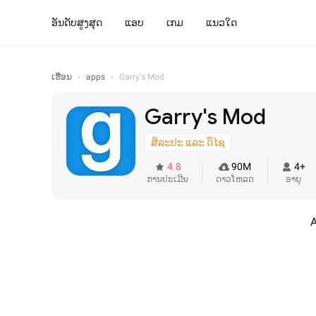
ອັນດັບສູງສຸດ
ແອບ
ເກມ
ແນວໃດ
ເຮືອນ
›
apps
›
Garry's Mod
Garry's Mod
ສິລະປະ ແລະ ດິໄຊ
4.8
90M
4+
ການປະເມີນ
ດາວໂຫລດ
ອາຍຸ