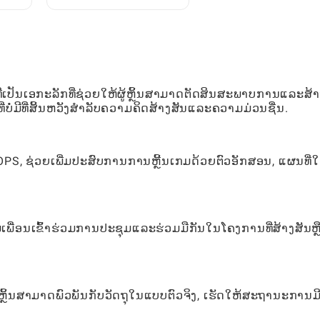
ມື
ສົນບໍຣົດສົນຊື່ນຂອງຜູ້ຫຼິ້ນ
ເປັນເອກະລັກທີ່ຊ່ວຍໃຫ້ຜູ້ຫຼິ້ນສາມາດຕັດສິນສະພາບການແລະສ້າ
່ມີທີ່ສິ້ນຫວັງສໍາລັບຄວາມຄິດສ້າງສັນແລະຄວາມມ່ວນຊື່ນ.
ະ MOPS, ຊ່ວຍເພີ່ມປະສົບການການຫຼີ້ນເກມດ້ວຍຕົວອັກສອນ, ແຜນທີ່ໃ
່ເພື່ອນເຂົ້າຮ່ວມການປະຊຸມແລະຮ່ວມມືກັນໃນໂຄງການທີ່ສ້າງສັນຫຼ
ຜູ້ຫຼິ້ນສາມາດພົວພັນກັບວັດຖຸໃນແບບຕົວຈິງ, ເຮັດໃຫ້ສະຖານະການມ