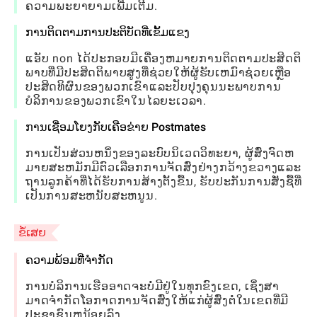
ຄວາມພະຍາຍາມເພີ່ມເຕີມ.
ການຕິດຕາມການປະຕິບັດທີ່ເຂັ້ມແຂງ
ແອັບ non ໄດ້ປະກອບມີເຄື່ອງຫມາຍການຕິດຕາມປະສິດຕິ
ພາບທີ່ມີປະສິດຕິພາບສູງທີ່ຊ່ວຍໃຫ້ຜູ້ຮັບເຫມົາຊ່ວຍເຫຼືອ
ປະສິດທິຜົນຂອງພວກເຂົາແລະປັບປຸງຄຸນນະພາບການ
ບໍລິການຂອງພວກເຂົາໃນໄລຍະເວລາ.
ການເຊື່ອມໂຍງກັບເຄືອຂ່າຍ Postmates
ການເປັນສ່ວນຫນຶ່ງຂອງລະບົບນິເວດວິທະຍາ, ຜູ້ສົ່ງຈົດຫ
ມາຍສະຫມັກມີຕົວເລືອກການຈັດສົ່ງຢ່າງກວ້າງຂວາງແລະ
ຖານລູກຄ້າທີ່ໄດ້ຮັບການສ້າງຕັ້ງຂື້ນ, ຮັບປະກັນການສັ່ງຊື້ທີ່
ເປັນການສະຫນັບສະຫນູນ.
ຂໍ້ເສຍ
ຄວາມພ້ອມທີ່ຈໍາກັດ
ການບໍລິການເຮືອອາດຈະບໍ່ມີຢູ່ໃນທຸກຂົງເຂດ, ເຊິ່ງສາ
ມາດຈໍາກັດໂອກາດການຈັດສົ່ງໃຫ້ແກ່ຜູ້ສົ່ງຕໍ່ໃນເຂດທີ່ມີ
ປະຊາຊົນຫນ້ອຍລົງ.