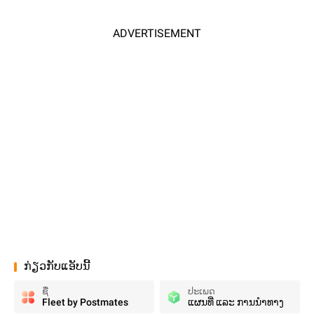
ADVERTISEMENT
ກ່ຽວກັບແອັບນີ້
ຊື່
ປະເພດ
Fleet by Postmates
ແຜນທີ່ ແລະ ການນຳທາງ