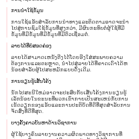
ການນໍາໃຊ້ຂໍ້ມູນ
ການໃຊ້ແອັບສໍາລັບການນໍາທາງແລະຕິດຕາມອາດຈະນໍາ
ໄປສູ່ການຊົມໃຊ້ຂໍ້ມູນທີ່ສູງກວ່າ, ມີຜົນກະທົບຕໍ່ຜູ້ໃຊ້ທີ່ມີ
ຂໍ້ມູນທີ່ມີຂໍ້ມູນທີ່ມີຂໍ້ມູນທີ່ມີຕົວເຊື່ອມຕໍ່.
ລາຍໄດ້ທີ່ບໍ່ສອດຄ່ອງ
ລາຍໄດ້ສາມາດເຫນັງຕີງໄດ້ໂດຍອີງໃສ່ສະພາບຄວາມ
ຕ້ອງການແລະຕະຫຼາດ, ນໍາໄປສູ່ລາຍໄດ້ທີ່ຄາດເດົາໄດ້ຫ
ນ້ອຍສໍາລັບຜູ້ໄປສະຫມັກແບບດັ້ງເດີມ.
ການຮຽນຮູ້ເສັ້ນໂຄ້ງ
ນັກໄປສະນີໃຫມ່ອາດຈະປະສົບກັບເສັ້ນໂຄ້ງການຮຽນຮູ້
ເລັກນ້ອຍໃນຂະນະທີ່ພວກເຂົາກາຍເປັນສະເຫນ່ກັບການ
ເຮັດວຽກຂອງແອັບແລະການປະຕິບັດທີ່ດີທີ່ສຸດສໍາລັບການ
ຈັດສົ່ງທີ່ດີທີ່ສຸດ.
ບາງຄັ້ງຄາວບັນຫາດ້ານວິຊາການ
ຜູ້ໃຊ້ບາງຄົນລາຍງານຄວາມຜິດພາດທາງວິຊາການທີ່