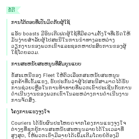
ຂໍ້ດີ
ການໂຕ້ຕອບທີ່ເປັນມິດກັບຜູ້ໃຊ້
ແອັບ boasts ມີອິນເຕີເຟດຜູ້ໃຊ້ທີ່ມີຄວາມຕັ້ງໃຈທີ່ເຮັດໃຫ້
ມັນງ່າຍສໍາລັບຜູ້ໄປສະນີໃນການນໍາທາງລະຫວ່າງ
ວຽກງານຂອງພວກເຂົາແລະຊອກຫາປະສົບການຂອງຜູ້
ໃຊ້ໂດຍລວມ.
ການສະຫນັບສະຫນູນທີ່ສົມບູນແບບ
ຂໍ້ສະເຫນີຂອງ Fleet ໃຫ້ຕົວເລືອກສະຫນັບສະຫນູນ
ລູກຄ້າທີ່ເຂັ້ມແຂງ, ຮັບປະກັນວ່າຜູ້ໄປສະນີສາມາດໄດ້ຮັບ
ການຊ່ວຍເຫຼືອໃນການທ້າທາຍທີ່ພວກເຂົາປະເຊີນກັບການ
ດໍາເນີນງານຂອງພວກເຂົາໃນລະຫວ່າງການດໍາເນີນງານ
ການຈັດສົ່ງ.
ໂຄງການແຮງຈູງໃຈ
Couriers ໄດ້ຮັບຜົນປະໂຫຍດຈາກໂຄງການແຮງຈູງໃຈ
ຕ່າງໆທີ່ຊຸກຍູ້ການສະຫນັບສະຫນູນລາຍໄດ້ໃນເວລາທີ່
ສູງສຸດ, ໃຫ້ພວກເຂົາມີລາຍໄດ້ເພີ່ມເຕີມໂດຍບໍ່ຕ້ອງມີ