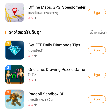
Offline Maps, GPS, Speedometer
ໂຫຼດ
ແຜນທີ່ ແລະ ການນຳທາງ
4.2
ດາວໂຫລດອັນດັບສູງ
ເບິ່ງທັງໝົດ
1
Get FFF Daily Diamonds Tips
ໂຫຼດ
ຄວາມບັນເທີງ
4.5
2
One Line: Drawing Puzzle Game
ໂຫຼດ
ປິ່ນປົວ
4.7
3
Ragdoll Sandbox 3D
ໂຫຼດ
ການເສັດຖາປະຕິບັດ
4.4