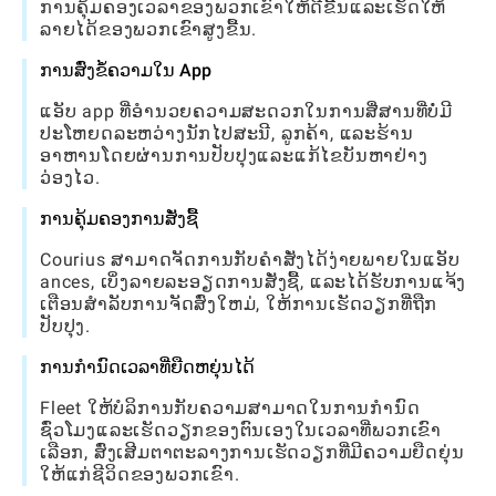
ການຄຸ້ມຄອງເວລາຂອງພວກເຂົາໃຫ້ດີຂື້ນແລະເຮັດໃຫ້
ລາຍໄດ້ຂອງພວກເຂົາສູງຂື້ນ.
ການສົ່ງຂໍ້ຄວາມໃນ App
ແອັບ app ທີ່ອໍານວຍຄວາມສະດວກໃນການສື່ສານທີ່ບໍ່ມີ
ປະໂຫຍດລະຫວ່າງນັກໄປສະນີ, ລູກຄ້າ, ແລະຮ້ານ
ອາຫານໂດຍຜ່ານການປັບປຸງແລະແກ້ໄຂບັນຫາຢ່າງ
ວ່ອງໄວ.
ການຄຸ້ມຄອງການສັ່ງຊື້
Courius ສາມາດຈັດການກັບຄໍາສັ່ງໄດ້ງ່າຍພາຍໃນແອັບ
ances, ເບິ່ງລາຍລະອຽດການສັ່ງຊື້, ແລະໄດ້ຮັບການແຈ້ງ
ເຕືອນສໍາລັບການຈັດສົ່ງໃຫມ່, ໃຫ້ການເຮັດວຽກທີ່ຖືກ
ປັບປຸງ.
ການກໍານົດເວລາທີ່ຍືດຫຍຸ່ນໄດ້
Fleet ໃຫ້ບໍລິການກັບຄວາມສາມາດໃນການກໍານົດ
ຊົ່ວໂມງແລະເຮັດວຽກຂອງຕົນເອງໃນເວລາທີ່ພວກເຂົາ
ເລືອກ, ສົ່ງເສີມຕາຕະລາງການເຮັດວຽກທີ່ມີຄວາມຍືດຍຸ່ນ
ໃຫ້ແກ່ຊີວິດຂອງພວກເຂົາ.