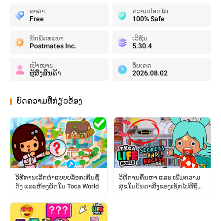
ລາຄາ
ຄວາມປອດໄພ
Free
100% Safe
ນັກພັດທະນາ
ເວີຊັນ
Postmates Inc.
5.30.4
ເປົ້າໝາຍ
ອັບເດດ
ຜູ້ສົ່ງສິນຄ້າ
2026.08.02
ບົດຄວາມທີ່ກ່ຽວຂ້ອງ
ວິທີການເລີກທຳແບບບລັອກເກີນຊື່
ວິທີການຄົ້ນຫາ ແລະ ເພີ່ມຄວາມ
ດັງ ແລະຫ້ອງພັກໃນ Toca World
ສຸຂໃນບັນດາສິ່ງຂອງເຊັກໄປທີ່ຖືກ
ຊ່ອນໄວ້: ຄູ່ມືສົມບູນ