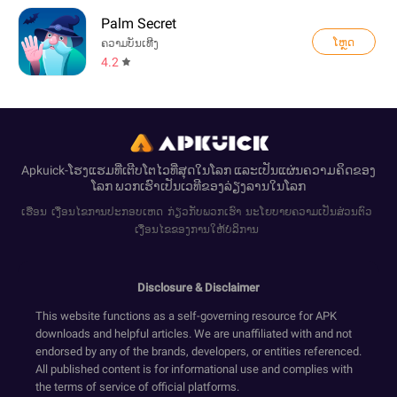
Palm Secret
ໂຫຼດ
ຄວາມບັນເທີງ
4.2
Apkuick-ໂຮງແຮມທີ່ເຕີບໂຕໄວທີ່ສຸດໃນໂລກ ແລະເປັນແຜ່ນຄວາມຄິດຂອງ
ໂລກ ພວກເຮົາເປັນເວທີຂອງລ່ຽງລານໃນໂລກ
ເຮືອນ
ເງື່ອນໄຂການປະກອບເຫດ
ກ່ຽວກັບພວກເຮົາ
ນະໂຍບາຍຄວາມເປັນສ່ວນຕົວ
ເງື່ອນໄຂຂອງການໃຫ້ບໍລິການ
Disclosure & Disclaimer
This website functions as a self-governing resource for APK
downloads and helpful articles. We are unaffiliated with and not
endorsed by any of the brands, developers, or entities referenced.
All published content is for informational use and complies with
the terms of service of official platforms.