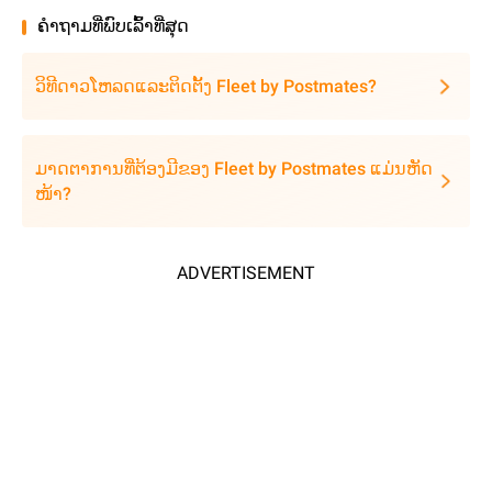
ຄໍາຖາມທີ່ພົບເລົ້າທີ່ສຸດ
ວິທີດາວໂຫລດແລະຕິດຕັ້ງ Fleet by Postmates?
ມາດຕາການທີ່ຕ້ອງມີຂອງ Fleet by Postmates ແມ່ນຫັດ
ໜ້າ?
ADVERTISEMENT