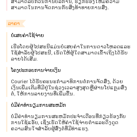
ສາມາດລົບກວນການບໍລິການ, ຮຽກຮ້ອງໃຫ້ມີຄວາມ
ສາມາດໃນການຈັດການກັບສິ່ງທ້າທາຍການສົ່ງ.
ລາຄາ
ບໍ່ເສຍຄ່າໃຊ້ຈ່າຍ
ເຮືອໂດຍຜູ້ໄປສະນີແມ່ນບໍ່ເສຍຄ່າໃນການດາວໂຫລດແລະ
ໃຊ້ສໍາລັບຜູ້ໄປສະນີ, ເຮັດໃຫ້ຜູ້ໃດສາມາດເຂົ້າເຖິງໄດ້ຮັບ
ລາຍໄດ້ເສີມ.
ໂຄງປະກອບການຈ່າຍເງິນ
Courier ໄດ້ຮັບຄະນະກໍາມາທິການຕໍ່ການຈັດສົ່ງ, ດ້ວຍ
ເງິນເພີ່ມເຕີມທີ່ມີຢູ່ໃນຊ່ວງເວລາສູງສຸດຫຼືຜ່ານໂປແກຼມສົ່ງ
ຕໍ່, ໃຫ້ການລາຍງານທີ່ເພີ່ມຂື້ນ.
ບໍ່ມີຄ່າທໍານຽມການສະຫມັກ
ບໍ່ມີຄ່າທໍານຽມການສະຫມັກປະຈໍາເດືອນທີ່ກ່ຽວຂ້ອງກັບ
ການໃຊ້ແອັບ, ເຊິ່ງເຮັດໃຫ້ຄ່າໃຊ້ຈ່າຍຕໍ່າແລະດຶງດູດ
ຄວາມສົນໃຈສໍາລັບຜູ້ສົ່ງຕໍ່ທີ່ມີທ່າແຮງ.