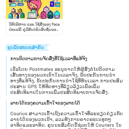
ວິທີບໍລິຫານ ແລະ ໃຊ້ສິ່ງຂອງ Toca
ປ່ອນຟຣີ: ຄູ່ມືສົນບໍຣົດສົນຊື່ນຂອງ
ຜູ້ຫຼິ້ນ
ຄຸນລັກສະນະສໍາຄັນ
ການຕິດຕາມການຈັດສົ່ງທີ່ໃຊ້ເວລາທີ່ແທ້ຈິງ
ເຮືອໂດຍ Postmates ອະນຸຍາດໃຫ້ຜູ້ສົ່ງຕໍ່ໄປຕິດຕາມ
ເສັ້ນທາງຂອງພວກເຂົາໃນເວລາຈິງ, ຮັບປະກັນການນໍາ
ທາງທີ່ແທ້ຈິງ, ຮັບປະກັນການນໍາໃຊ້ທີ່ທັນເວລາ ການປະສົມ
ປະສານ GPS ໃຫ້ທິດທາງທີ່ລ້ຽວລ້ຽວເພື່ອເພີ່ມ
ປະສິດທິພາບໃນການເພີ່ມປະສິດທິພາບການຈັດສົ່ງ.
ລາຍໄດ້ຂອງຄວາມເຂົ້າໃຈຂອງລາຍໄດ້
Courius ສາມາດເຂົ້າເຖິງຄວາມເຂົ້າໃຈທີ່ລະອຽດກ່ຽວກັບ
ລາຍໄດ້ຂອງພວກເຂົາ, ລວມທັງການຄາດຄະເນທຸກໆ
ອາທິດແລະອາທິດ. ຄຸນນະສົມບັດນີ້ຊ່ວຍໃຫ້ Couriers ໃນ