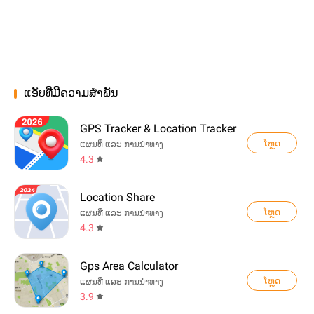
ແອັບທີ່ມີຄວາມສຳພັນ
GPS Tracker & Location Tracker
ໂຫຼດ
ແຜນທີ່ ແລະ ການນຳທາງ
4.3
Location Share
ໂຫຼດ
ແຜນທີ່ ແລະ ການນຳທາງ
4.3
Gps Area Calculator
ໂຫຼດ
ແຜນທີ່ ແລະ ການນຳທາງ
3.9