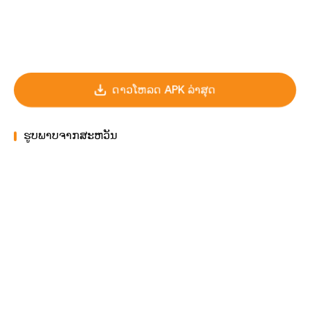
ດາວໂຫລດ APK ລ່າສຸດ
ຮູບພາບຈາກສະຫວັນ