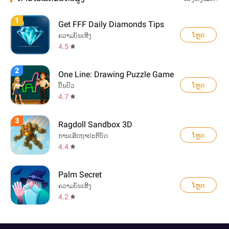
1
Get FFF Daily Diamonds Tips
ໂຫຼດ
ຄວາມບັນເທີງ
4.5
2
One Line: Drawing Puzzle Game
ໂຫຼດ
ປິ່ນປົວ
4.7
3
Ragdoll Sandbox 3D
ໂຫຼດ
ການເສັດຖາປະຕິບັດ
4.4
Palm Secret
ໂຫຼດ
ຄວາມບັນເທີງ
4.2