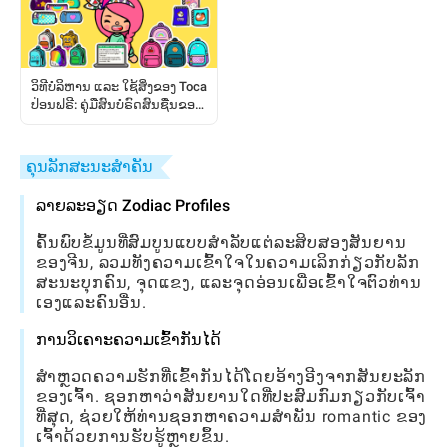
ວິທີບໍລິຫານ ແລະ ໃຊ້ສິ່ງຂອງ Toca
ປ່ອນຟຣີ: ຄູ່ມືສົນບໍຣົດສົນຊື່ນຂອງ
ຜູ້ຫຼິ້ນ
ຄຸນລັກສະນະສໍາຄັນ
ລາຍລະອຽດ Zodiac Profiles
ຄົ້ນ​ພົບ​ຂໍ້​ມູນ​ທີ່​ສົມ​ບູນ​ແບບ​ສໍາ​ລັບ​ແຕ່​ລະ​ສິບ​ສອງ​ສັນ​ຍານ​
ຂອງ​ຈີນ​, ລວມ​ທັງ​ຄວາມ​ເຂົ້າ​ໃຈ​ໃນ​ຄວາມ​ເລິກ​ກ່ຽວ​ກັບ​ລັກ​
ສະ​ນະ​ບຸກ​ຄົນ​, ຈຸດ​ແຂງ​, ແລະ​ຈຸດ​ອ່ອນ​ເພື່ອ​ເຂົ້າ​ໃຈ​ຕົວ​ທ່ານ​
ເອງ​ແລະ​ຄົນ​ອື່ນ​.
ການວິເຄາະຄວາມເຂົ້າກັນໄດ້
ສຳຫຼວດຄວາມຮັກທີ່ເຂົ້າກັນໄດ້ໂດຍອ້າງອີງຈາກສັນຍະລັກ
ຂອງເຈົ້າ. ຊອກຫາວ່າສັນຍານໃດທີ່ປະສົມກົມກຽວກັບເຈົ້າ
ທີ່ສຸດ, ຊ່ວຍໃຫ້ທ່ານຊອກຫາຄວາມສໍາພັນ romantic ຂອງ
ເຈົ້າດ້ວຍການຮັບຮູ້ຫຼາຍຂຶ້ນ.