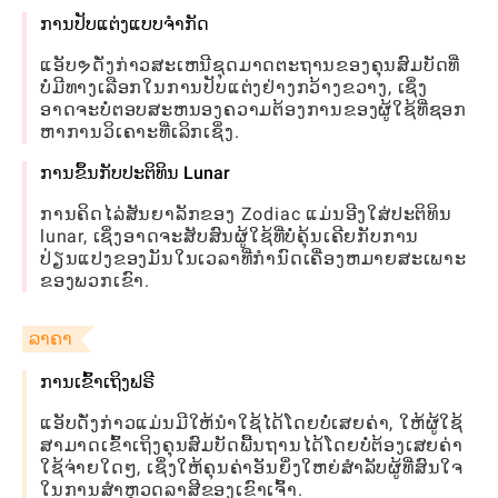
ການປັບແຕ່ງແບບຈຳກັດ
ແອັບຯດັ່ງກ່າວສະເຫນີຊຸດມາດຕະຖານຂອງຄຸນສົມບັດທີ່
ບໍ່ມີທາງເລືອກໃນການປັບແຕ່ງຢ່າງກວ້າງຂວາງ, ເຊິ່ງ
ອາດຈະບໍ່ຕອບສະຫນອງຄວາມຕ້ອງການຂອງຜູ້ໃຊ້ທີ່ຊອກ
ຫາການວິເຄາະທີ່ເລິກເຊິ່ງ.
ການຂຶ້ນກັບປະຕິທິນ Lunar
ການຄິດໄລ່ສັນຍາລັກຂອງ Zodiac ແມ່ນອີງໃສ່ປະຕິທິນ
lunar, ເຊິ່ງອາດຈະສັບສົນຜູ້ໃຊ້ທີ່ບໍ່ຄຸ້ນເຄີຍກັບການ
ປ່ຽນແປງຂອງມັນໃນເວລາທີ່ກໍານົດເຄື່ອງຫມາຍສະເພາະ
ຂອງພວກເຂົາ.
ລາຄາ
ການເຂົ້າເຖິງຟຣີ
ແອັບດັ່ງກ່າວແມ່ນມີໃຫ້ນຳໃຊ້ໄດ້ໂດຍບໍ່ເສຍຄ່າ, ໃຫ້ຜູ້ໃຊ້
ສາມາດເຂົ້າເຖິງຄຸນສົມບັດພື້ນຖານໄດ້ໂດຍບໍ່ຕ້ອງເສຍຄ່າ
ໃຊ້ຈ່າຍໃດໆ, ເຊິ່ງໃຫ້ຄຸນຄ່າອັນຍິ່ງໃຫຍ່ສຳລັບຜູ້ທີ່ສົນໃຈ
ໃນການສຳຫຼວດລາສີຂອງເຂົາເຈົ້າ.