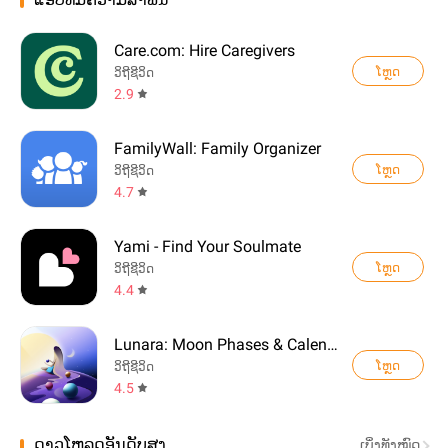
ແອັບທີ່ມີຄວາມສຳພັນ
Care.com: Hire Caregivers
ໂຫຼດ
ວິຖີຊີວິດ
2.9
FamilyWall: Family Organizer
ໂຫຼດ
ວິຖີຊີວິດ
4.7
Yami - Find Your Soulmate
ໂຫຼດ
ວິຖີຊີວິດ
4.4
Lunara: Moon Phases & Calendar
ໂຫຼດ
ວິຖີຊີວິດ
4.5
ດາວໂຫລດອັນດັບສູງ
ເບິ່ງທັງໝົດ