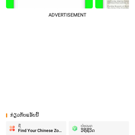
ADVERTISEMENT
ກ່ຽວກັບແອັບນີ້
ຊື່
ປະເພດ
Find Your Chinese Zodiac Sign
ວິຖີຊີວິດ