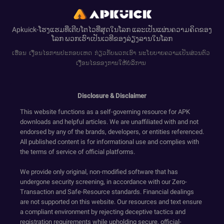
Apkuick-ໂຮງແຮມທີ່ເຕີບໂຕໄວທີ່ສຸດໃນໂລກ ແລະເປັນແຜ່ນຄວາມຄິດຂອງ
ໂລກ ພວກເຮົາເປັນເວທີຂອງລ່ຽງລານໃນໂລກ
ເຮືອນ
ເງື່ອນໄຂການປະກອບເຫດ
ກ່ຽວກັບພວກເຮົາ
ນະໂຍບາຍຄວາມເປັນສ່ວນຕົວ
ເງື່ອນໄຂຂອງການໃຫ້ບໍລິການ
Disclosure & Disclaimer
This website functions as a self-governing resource for APK
downloads and helpful articles. We are unaffiliated with and not
endorsed by any of the brands, developers, or entities referenced.
All published content is for informational use and complies with
the terms of service of official platforms.
We provide only original, non-modified software that has
undergone security screening, in accordance with our Zero-
Transaction and Safe-Resource standards. Financial dealings
are not supported on this website. Our resources and text ensure
a compliant environment by rejecting deceptive tactics and
registration requirements while upholding secure, official-