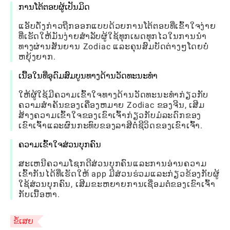
ການໂຕ້ຕອບຜູ້ເປັນມິດ
ແອັບດັ່ງກ່າວຖືກອອກແບບດ້ວຍການໂຕ້ຕອບທີ່ເຂົ້າໃຈງ່າຍ
ທີ່ເຮັດໃຫ້ມັນງ່າຍສຳລັບຜູ້ໃຊ້ທຸກເພດທຸກໄວໃນການນຳ
ທາງຜ່ານສັນຍານ Zodiac ແລະຄຸນສົມບັດຕ່າງໆໂດຍບໍ່
ຫຍຸ້ງຍາກ.
ເນື້ອໃນທີ່ອຸດົມສົມບູນທາງດ້ານວັດທະນະທໍາ
ໃຫ້ຜູ້ໃຊ້ມີຄວາມເຂົ້າໃຈທາງດ້ານວັດທະນະທໍາກ່ຽວກັບ
ຄວາມສໍາຄັນຂອງເຄື່ອງຫມາຍ Zodiac ຂອງຈີນ, ເສີມ
ສ້າງຄວາມເຂົ້າໃຈຂອງເຂົາເຈົ້າກ່ຽວກັບມໍລະດົກຂອງ
ເຂົາເຈົ້າແລະຜົນກະທົບຂອງລາສີຕໍ່ຊີວິດຂອງເຂົາເຈົ້າ.
ຄວາມເຂົ້າໃຈສ່ວນບຸກຄົນ
ສະເຫນີຄວາມໂຊກດີສ່ວນບຸກຄົນແລະການອ່ານຄວາມ
ເຂົ້າກັນໄດ້ທີ່ເຮັດໃຫ້ app ມີສ່ວນຮ່ວມແລະກ່ຽວຂ້ອງກັບຜູ້
ໃຊ້ສ່ວນບຸກຄົນ, ເສີມຂະຫຍາຍການເຊື່ອມຕໍ່ຂອງເຂົາເຈົ້າ
ກັບເນື້ອຫາ.
ຂໍ້ເສຍ