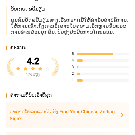
ອັບເກຣດພຣີມຽມ
ຄຸນສົມບັດພຣີມຽມທາງເລືອກອາດມີໃຫ້ສໍາລັບຄ່າບໍລິການ,
ໃຫ້ການເຂົ້າເຖິງການວິເຄາະໃນຄວາມເລິກຫຼາຍຂຶ້ນແລະ
ການອ່ານສ່ວນບຸກຄົນ, ປັບປຸງປະສົບການໂດຍລວມ.
ຄະແນນ
5
4.2
4
3
2
176 ສຽງ
1
ຄໍາຖາມທີ່ພົບເລົ້າທີ່ສຸດ
ວິທີດາວໂຫລດແລະຕິດຕັ້ງ Find Your Chinese Zodiac
Sign?