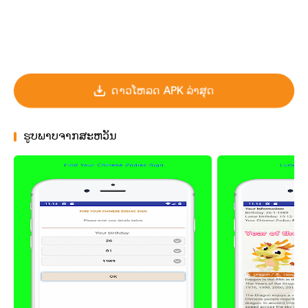
ດາວໂຫລດ APK ລ່າສຸດ
ຮູບພາບຈາກສະຫວັນ