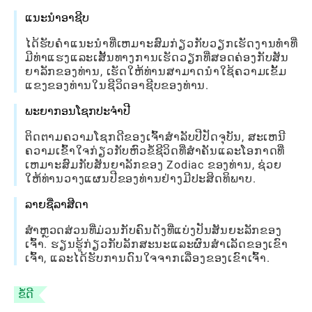
ແນະນຳອາຊີບ
ໄດ້​ຮັບ​ຄໍາ​ແນະ​ນໍາ​ທີ່​ເຫມາະ​ສົມ​ກ່ຽວ​ກັບ​ວຽກ​ເຮັດ​ງານ​ທໍາ​ທີ່​
ມີ​ທ່າ​ແຮງ​ແລະ​ເສັ້ນ​ທາງ​ການ​ເຮັດ​ວຽກ​ທີ່​ສອດ​ຄ່ອງ​ກັບ​ສັນ​
ຍາ​ລັກ​ຂອງ​ທ່ານ​, ເຮັດ​ໃຫ້​ທ່ານ​ສາ​ມາດ​ນໍາ​ໃຊ້​ຄວາມ​ເຂັ້ມ​
ແຂງ​ຂອງ​ທ່ານ​ໃນ​ຊີ​ວິດ​ອາ​ຊີບ​ຂອງ​ທ່ານ​.
ພະຍາກອນໂຊກປະຈຳປີ
ຕິດຕາມຄວາມໂຊກດີຂອງເຈົ້າສໍາລັບປີປັດຈຸບັນ, ສະເຫນີ
ຄວາມເຂົ້າໃຈກ່ຽວກັບຫົວຂໍ້ຊີວິດທີ່ສໍາຄັນແລະໂອກາດທີ່
ເຫມາະສົມກັບສັນຍາລັກຂອງ Zodiac ຂອງທ່ານ, ຊ່ວຍ
ໃຫ້ທ່ານວາງແຜນປີຂອງທ່ານຢ່າງມີປະສິດທິພາບ.
ລາຍຊື່ລາສີດາ
ສຳຫຼວດສ່ວນທີ່ມ່ວນກັບຄົນດັງທີ່ແບ່ງປັນສັນຍະລັກຂອງ
ເຈົ້າ. ຮຽນ​ຮູ້​ກ່ຽວ​ກັບ​ລັກ​ສະ​ນະ​ແລະ​ຜົນ​ສໍາ​ເລັດ​ຂອງ​ເຂົາ​
ເຈົ້າ​, ແລະ​ໄດ້​ຮັບ​ການ​ດົນ​ໃຈ​ຈາກ​ເລື່ອງ​ຂອງ​ເຂົາ​ເຈົ້າ​.
ຂໍ້ດີ