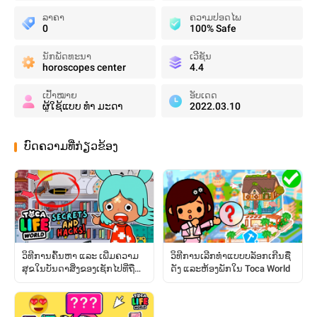
ລາຄາ
ຄວາມປອດໄພ
0
100% Safe
ນັກພັດທະນາ
ເວີຊັນ
horoscopes center
4.4
ເປົ້າໝາຍ
ອັບເດດ
ຜູ້ໃຊ້ແບບ ທຳ ມະດາ
2022.03.10
ບົດຄວາມທີ່ກ່ຽວຂ້ອງ
ວິທີການຄົ້ນຫາ ແລະ ເພີ່ມຄວາມ
ວິທີການເລີກທຳແບບບລັອກເກີນຊື່
ສຸຂໃນບັນດາສິ່ງຂອງເຊັກໄປທີ່ຖືກ
ດັງ ແລະຫ້ອງພັກໃນ Toca World
ຊ່ອນໄວ້: ຄູ່ມືສົມບູນ