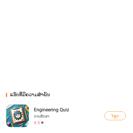
ແອັບທີ່ມີຄວາມສຳພັນ
Engineering Quiz
ໂຫຼດ
ການສຶກສາ
4.5