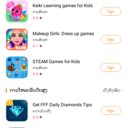
Keiki Learning games for Kids
ໂຫຼດ
ການສຶກສາ
4.5
Makeup Girls: Dress up games
ໂຫຼດ
ການສຶກສາ
4.1
STEAM Games for Kids
ໂຫຼດ
ການສຶກສາ
4.5
ດາວໂຫລດອັນດັບສູງ
ເບິ່ງທັງໝົດ
1
Get FFF Daily Diamonds Tips
ໂຫຼດ
ຄວາມບັນເທີງ
4.5