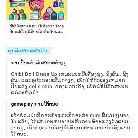
ວິທີບໍລິຫານ ແລະ ໃຊ້ສິ່ງຂອງ Toca
ປ່ອນຟຣີ: ຄູ່ມືສົນບໍຣົດສົນຊື່ນຂອງ
ຜູ້ຫຼິ້ນ
ຄຸນລັກສະນະສໍາຄັນ
ການປັບແຕ່ງລັກສະນະຕ່າງໆ
Chibi Doll Dress Up ເກມສະເຫນີເຄື່ອງນຸ່ງ, ຊົງຜົມ, ຊົງ
ຜົມ, ແລະອຸປະກອນເສີມຕ່າງໆ, ເຮັດໃຫ້ຕົວເອງສາມາດ
ປັບແຕ່ງ dolls chibi ຂອງພວກເຂົາ, ເຮັດໃຫ້ມີລັກສະນະ
ແຕ່ລະຫົວໃຈ.
gameplay ການໂຕ້ຕອບ
ເຂົ້າຮ່ວມໃນກິດຈະກໍາແລະກິດຈະກໍາ mini ທີ່ມ່ວນໆພາຍ
ໃນແອັບ, ໄດ້ເສີມຂະຫຍາຍປະສົບການທີ່ຈະແຕ່ງຕົວແບບ
ງ່າຍໆ, ເຊິ່ງຂໍອຸທອນກັບຜູ້ໃຊ້ທີ່ຊອກຫາຄວາມບັນເທີງແບບ
ໂຕ້ຕອບ.