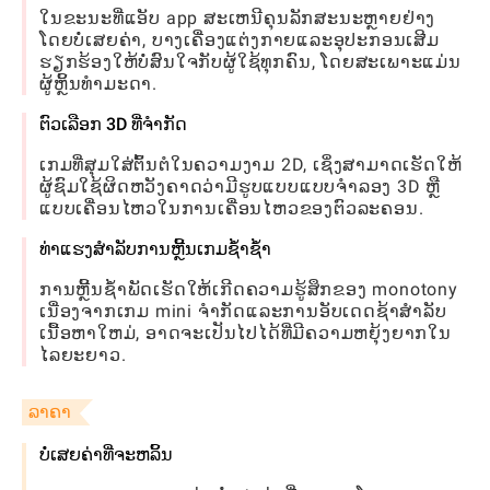
ໃນຂະນະທີ່ແອັບ app ສະເຫນີຄຸນລັກສະນະຫຼາຍຢ່າງ
ໂດຍບໍ່ເສຍຄ່າ, ບາງເຄື່ອງແຕ່ງກາຍແລະອຸປະກອນເສີມ
ຮຽກຮ້ອງໃຫ້ບໍ່ສົນໃຈກັບຜູ້ໃຊ້ທຸກຄົນ, ໂດຍສະເພາະແມ່ນ
ຜູ້ຫຼິ້ນທໍາມະດາ.
ຕົວເລືອກ 3D ທີ່ຈໍາກັດ
ເກມທີ່ສຸມໃສ່ຕົ້ນຕໍໃນຄວາມງາມ 2D, ເຊິ່ງສາມາດເຮັດໃຫ້
ຜູ້ຊົມໃຊ້ຜິດຫວັງຄາດວ່າມີຮູບແບບແບບຈໍາລອງ 3D ຫຼື
ແບບເຄື່ອນໄຫວໃນການເຄື່ອນໄຫວຂອງຕົວລະຄອນ.
ທ່າແຮງສໍາລັບການຫຼີ້ນເກມຊໍ້າຊ້ໍາ
ການຫຼີ້ນຊ້ໍາພັດເຮັດໃຫ້ເກີດຄວາມຮູ້ສຶກຂອງ monotony
ເນື່ອງຈາກເກມ mini ຈໍາກັດແລະການອັບເດດຊ້າສໍາລັບ
ເນື້ອຫາໃຫມ່, ອາດຈະເປັນໄປໄດ້ທີ່ມີຄວາມຫຍຸ້ງຍາກໃນ
ໄລຍະຍາວ.
ລາຄາ
ບໍ່ເສຍຄ່າທີ່ຈະຫລິ້ນ