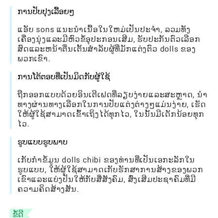
ການປັບປຸງເລື້ອຍໆ
ແອັບ sons ແນະນໍາເນື້ອໃນໃຫມ່ເປັນປະຈໍາ, ລວມທັງ
ເຄື່ອງນຸ່ງແລະມີຫົວຂໍ້ອຸປະກອນເສີມ, ຮັບປະກັນຕົວເລືອກ
ສົດແລະຫນ້າຕື່ນເຕັ້ນສໍາລັບຜູ້ທີ່ມັກແຕ່ງຕົວ dolls ຂອງ
ພວກເຂົາ.
ການໂຕ້ຕອບທີ່ເປັນມິດກັບຜູ້ໃຊ້
ຖືກອອກແບບດ້ວຍອິນເຕີເຟດທີ່ລຽບງ່າຍແລະສະຫຼາດ, ນໍາ
ທາງຜ່ານທາງເລືອກໃນການປັບແຕ່ງຕ່າງໆແມ່ນງ່າຍ, ເຮັດ
ໃຫ້ຜູ້ໃຊ້ສາມາດເຂົ້າເຖິງໄດ້ທຸກໄວ, ໃນນັ້ນມີເດັກນ້ອຍທຸກ
ໄວ.
ຮູບແບບຮູບພາບ
ເກັບກໍາຂໍ້ມູນ dolls chibi ຂອງທ່ານທີ່ເປັນເອກະລັກໃນ
ຮູບແບບ, ໃຫ້ຜູ້ໃຊ້ສາມາດເກັບຮັກສາການສ້າງຂອງພວກ
ເຂົາແລະແບ່ງປັນໃຫ້ກັບສື່ສັງຄົມ, ສົ່ງເສີມປະຊາຄົມທີ່ມີ
ຄວາມຄິດສ້າງສັນ.
ຂໍ້ດີ