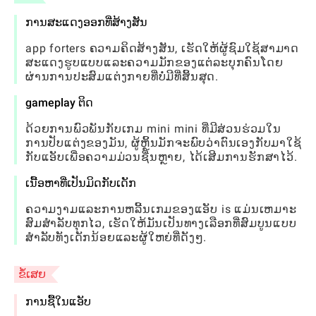
ການສະແດງອອກທີ່ສ້າງສັນ
app forters ຄວາມຄິດສ້າງສັນ, ເຮັດໃຫ້ຜູ້ຊົມໃຊ້ສາມາດ
ສະແດງຮູບແບບແລະຄວາມມັກຂອງແຕ່ລະບຸກຄົນໂດຍ
ຜ່ານການປະສົມແຕ່ງກາຍທີ່ບໍ່ມີທີ່ສິ້ນສຸດ.
gameplay ຕິດ
ດ້ວຍການພົວພັນກັບເກມ mini mini ທີ່ມີສ່ວນຮ່ວມໃນ
ການປັບແຕ່ງຂອງມັນ, ຜູ້ຫຼິ້ນມັກຈະພົບວ່າຕົນເອງກັບມາໃຊ້
ກັບແອັບເພື່ອຄວາມມ່ວນຊື່ນຫຼາຍ, ໄດ້ເສີມການຮັກສາໄວ້.
ເນື້ອຫາທີ່ເປັນມິດກັບເດັກ
ຄວາມງາມແລະການຫລີ້ນເກມຂອງແອັບ is ແມ່ນເຫມາະ
ສົມສໍາລັບທຸກໄວ, ເຮັດໃຫ້ມັນເປັນທາງເລືອກທີ່ສົມບູນແບບ
ສໍາລັບທັງເດັກນ້ອຍແລະຜູ້ໃຫຍ່ທີ່ດັງໆ.
ຂໍ້ເສຍ
ການຊື້ໃນແອັບ