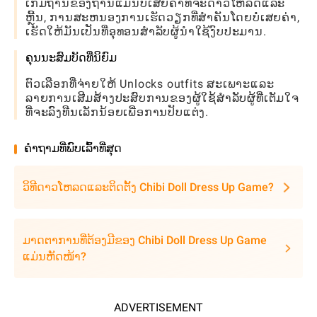
ເກມຖານຂອງຖານແມ່ນບໍ່ເສຍຄ່າທີ່ຈະດາວໂຫລດແລະ
ຫຼີ້ນ, ການສະຫນອງການເຮັດວຽກທີ່ສໍາຄັນໂດຍບໍ່ເສຍຄ່າ,
ເຮັດໃຫ້ມັນເປັນທີ່ອຸທອນສໍາລັບຜູ້ນໍາໃຊ້ງົບປະມານ.
ຄຸນນະສົມບັດທີ່ນິຍົມ
ຕົວເລືອກທີ່ຈ່າຍໃຫ້ Unlocks outfits ສະເພາະແລະ
ລາຍການເສີມສ້າງປະສົບການຂອງຜູ້ໃຊ້ສໍາລັບຜູ້ທີ່ເຕັມໃຈ
ທີ່ຈະລົງທືນເລັກນ້ອຍເພື່ອການປັບແຕ່ງ.
ຄໍາຖາມທີ່ພົບເລົ້າທີ່ສຸດ
ວິທີດາວໂຫລດແລະຕິດຕັ້ງ Chibi Doll Dress Up Game?
ມາດຕາການທີ່ຕ້ອງມີຂອງ Chibi Doll Dress Up Game
ແມ່ນຫັດໜ້າ?
ADVERTISEMENT