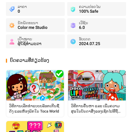
ລາຄາ
ຄວາມປອດໄພ
0
100% Safe
ນັກພັດທະນາ
ເວີຊັນ
Color me Studio
6.0
ເປົ້າໝາຍ
ອັບເດດ
ຜູ້ໃຊ້ທໍາມະດາ
2024.07.25
ບົດຄວາມທີ່ກ່ຽວຂ້ອງ
ວິທີການເລີກທຳແບບບລັອກເກີນຊື່
ວິທີການຄົ້ນຫາ ແລະ ເພີ່ມຄວາມ
ດັງ ແລະຫ້ອງພັກໃນ Toca World
ສຸຂໃນບັນດາສິ່ງຂອງເຊັກໄປທີ່ຖືກ
ຊ່ອນໄວ້: ຄູ່ມືສົມບູນ