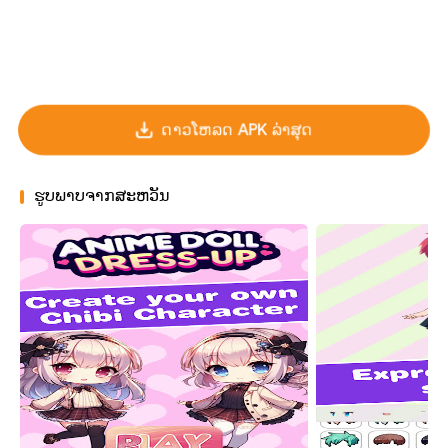
ດາວໂຫລດ APK ລ່າສຸດ
ຮູບພາບຈາກສະຫວັນ