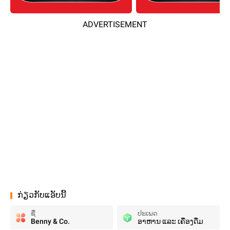
ADVERTISEMENT
ກ່ຽວກັບແອັບນີ້
ຊື່
ປະເພດ
Benny & Co.
ອາຫານ ແລະ ເຄື່ອງດື່ມ