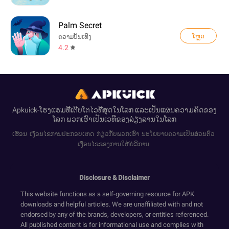
Palm Secret
ໂຫຼດ
ຄວາມບັນເທີງ
4.2
Apkuick-ໂຮງແຮມທີ່ເຕີບໂຕໄວທີ່ສຸດໃນໂລກ ແລະເປັນແຜ່ນຄວາມຄິດຂອງ
ໂລກ ພວກເຮົາເປັນເວທີຂອງລ່ຽງລານໃນໂລກ
ເຮືອນ
ເງື່ອນໄຂການປະກອບເຫດ
ກ່ຽວກັບພວກເຮົາ
ນະໂຍບາຍຄວາມເປັນສ່ວນຕົວ
ເງື່ອນໄຂຂອງການໃຫ້ບໍລິການ
Disclosure & Disclaimer
This website functions as a self-governing resource for APK
downloads and helpful articles. We are unaffiliated with and not
endorsed by any of the brands, developers, or entities referenced.
All published content is for informational use and complies with