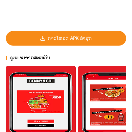
ດາວໂຫລດ APK ລ່າສຸດ
ຮູບພາບຈາກສະຫວັນ