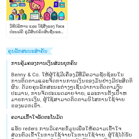
ວິທີບໍລິຫານ ແລະ ໃຊ້ສິ່ງຂອງ Toca
ປ່ອນຟຣີ: ຄູ່ມືສົນບໍຣົດສົນຊື່ນຂອງ
ຜູ້ຫຼິ້ນ
ຄຸນລັກສະນະສໍາຄັນ
ການຄຸ້ມຄອງການເງິນສ່ວນບຸກຄົນ
Benny & Co. ໃຫ້ຜູ້ໃຊ້ມີເຄື່ອງມືທີ່ມີຄວາມຊັບຊ້ອນໃນ
ການຕິດຕາມແລະຈັດການການເງິນຂອງມັນຢ່າງມີປະສິດຕິ
ຜົນ. ດ້ວຍຄຸນລັກສະນະຕ່າງໆເຊັ່ນວ່າການຕິດຕາມງົບ
ປະມານ, ການຈັດປະເພດລາຍຈ່າຍ, ແລະການຕັ້ງເປົ້າຫ
ມາຍການເງິນ, ຜູ້ໃຊ້ສາມາດຕິດຕາມນິໄສການໃຊ້ຈ່າຍ
ຂອງພວກເຂົາ.
ຄວາມເຂົ້າໃຈອັດຕະໂນມັດ
ແອັບ reders ການວິເຄາະຂໍ້ມູນເພື່ອໃຫ້ຄວາມເຂົ້າໃຈ
ສ່ວນຕົວເຂົ້າໃນການໃຊ້ຈ່າຍໃນການໃຊ້ຈ່າຍ. ຜູ້ໃຊ້ໄດ້ຮັບ