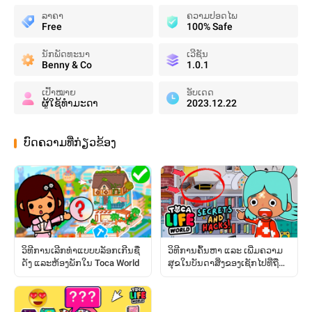
ລາຄາ
ຄວາມປອດໄພ
Free
100% Safe
ນັກພັດທະນາ
ເວີຊັນ
Benny & Co
1.0.1
ເປົ້າໝາຍ
ອັບເດດ
ຜູ້ໃຊ້ທໍາມະດາ
2023.12.22
ບົດຄວາມທີ່ກ່ຽວຂ້ອງ
ວິທີການເລີກທຳແບບບລັອກເກີນຊື່
ວິທີການຄົ້ນຫາ ແລະ ເພີ່ມຄວາມ
ດັງ ແລະຫ້ອງພັກໃນ Toca World
ສຸຂໃນບັນດາສິ່ງຂອງເຊັກໄປທີ່ຖືກ
ຊ່ອນໄວ້: ຄູ່ມືສົມບູນ