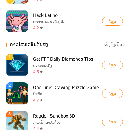
Hack Latino
ໂຫຼດ
ອາຫານ ແລະ ເຄື່ອງດື່ມ
4.2
ດາວໂຫລດອັນດັບສູງ
ເບິ່ງທັງໝົດ
1
Get FFF Daily Diamonds Tips
ໂຫຼດ
ຄວາມບັນເທີງ
4.5
2
One Line: Drawing Puzzle Game
ໂຫຼດ
ປິ່ນປົວ
4.7
3
Ragdoll Sandbox 3D
ໂຫຼດ
ການເສັດຖາປະຕິບັດ
4.4