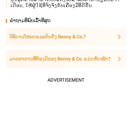
ເດືອນ, ໃຫ້ຜູ້ໃຊ້ທີ່ຈິງຈັງກັບເຄື່ອງມືທີ່ດີຂື້ນ.
ຄໍາຖາມທີ່ພົບເລົ້າທີ່ສຸດ
ວິທີດາວໂຫລດແລະຕິດຕັ້ງ Benny & Co.?
ມາດຕາການທີ່ຕ້ອງມີຂອງ Benny & Co. ແມ່ນຫັດໜ້າ?
ADVERTISEMENT