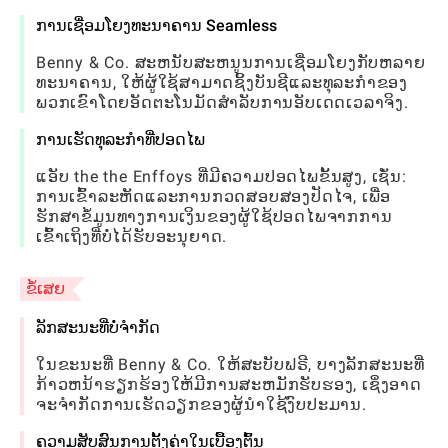
ການເຊື່ອມໂຍງທະນາຄານ Seamless
Benny & Co. ສະຫນັບສະຫນູນການເຊື່ອມໂຍງກັບຫລາຍ
ທະນາຄານ, ໃຫ້ຜູ້ໃຊ້ສາມາດຊິ້ງບັນຊີແລະທຸລະກໍາຂອງ
ພວກເຂົາໂດຍອັດຕະໂນມັດສໍາລັບການອັບເດດເວລາຈິງ.
ການເຮັດທຸລະກໍາທີ່ປອດໄພ
ແອັບ the the Enffoys ທີ່ມີຄວາມປອດໄພຂັ້ນສູງ, ເຊັ່ນ:
ການເຂົ້າລະຫັດແລະການກວດສອບສອງປັດໄຈ, ເພື່ອ
ຮັກສາຂໍ້ມູນທາງການເງິນຂອງຜູ້ໃຊ້ປອດໄພຈາກການ
ເຂົ້າເຖິງທີ່ບໍ່ໄດ້ຮັບອະນຸຍາດ.
ຂໍ້ເສຍ
ລັກສະນະທີ່ບໍ່ຈໍາກັດ
ໃນຂະນະທີ່ Benny & Co. ໃຫ້ສະບັບຟຣີ, ບາງລັກສະນະທີ່
ກ້າວຫນ້າຮຽກຮ້ອງໃຫ້ມີການສະຫມັກຮັບຮອງ, ເຊິ່ງອາດ
ຈະຈໍາກັດການເຮັດວຽກຂອງຜູ້ນໍາໃຊ້ງົບປະມານ.
ຄວາມສັບສົນການຕັ້ງຄ່າໃນເບື້ອງຕົ້ນ