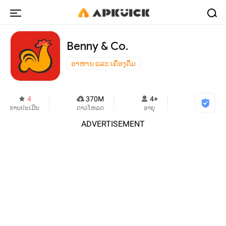
Benny & Co.
ອາຫານ ແລະ ເຄື່ອງດື່ມ
4
370M
4+
ການປະເມີນ
ດາວໂຫລດ
ອາຍຸ
ADVERTISEMENT