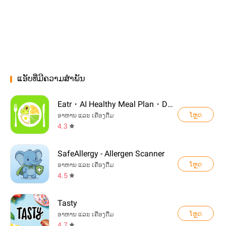
ແອັບທີ່ມີຄວາມສຳພັນ
Eatr・AI Healthy Meal Plan・Diet
ໂຫຼດ
ອາຫານ ແລະ ເຄື່ອງດື່ມ
4.3
SafeAllergy - Allergen Scanner
ໂຫຼດ
ອາຫານ ແລະ ເຄື່ອງດື່ມ
4.5
Tasty
ໂຫຼດ
ອາຫານ ແລະ ເຄື່ອງດື່ມ
4.7