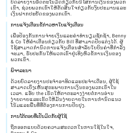
ບົດລາຍງານອັດຕະໂນມັດກ່ຽວກັບນິໄສການເງິນຂອງພວກ
ເຂົາ, ຊ່ວຍພວກເຂົາໃຫ້ຕັດສິນໃຈກ່ຽວກັບງົບປະມານແລະ
ເງິນຝາກປະຢັດຂອງພວກເຂົາ.
ການແຈ້ງເຕືອນຂໍ້ກ່າວຫາໃບແຈ້ງເຕືອນ
ເພື່ອປ້ອງກັນການຈ່າຍເງິນແລະຄ່າທໍານຽມຊັກຊ້າ, Benny
& Co ໃຫ້ຄໍາເຕືອນກ່ຽວກັບ Bill ທີ່ສາມາດປັບແຕ່ງໄດ້. ຜູ້
ໃຊ້ສາມາດກໍານົດການແຈ້ງເຕືອນສໍາລັບໃບບິນຄ່າທີ່ກໍາລັງ
ຈະມາ, ຮັບປະກັນໃຫ້ພວກເຂົາຢູ່ເທິງຫົວຂໍ້ການເງິນຂອງ
ພວກເຂົາ.
ພິຈາລະນາ
ດ້ວຍບົດລາຍງານປະຈໍາອາທິດແລະປະຈໍາເດືອນ, ຜູ້ໃຊ້
ສາມາດເບິ່ງເຫັນສຸຂະພາບການເງິນຂອງພວກເຂົາໃນ
ເວລາ. ແອັບ the ເຮັດໃຫ້ຕາຕະລາງງ່າຍຕໍ່ການອ່ານ
ງ່າຍດາຍແລະເຮັດໃຫ້ມັນງ່າຍດາຍໃນການກໍານົດແນວ
ໂນ້ມແລະພື້ນທີ່ທີ່ຕ້ອງການການປັບປຸງ.
ການໂຕ້ຕອບທີ່ເປັນມິດກັບຜູ້ໃຊ້
ຖືກອອກແບບດ້ວຍຄວາມສະດວກໃນການໃຊ້ໃນໃຈ,