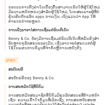
ຂະບວນການຕັ້ງຄ່າໃນເບື້ອງຕົ້ນສາມາດເຮັດໃຫ້ຜູ້ໃຊ້ໃຫມ່
ມີຄວາມຫນັກຫນ່ວງສໍາລັບຜູ້ໃຊ້ໃຫມ່, ໂດຍສະເພາະຜູ້ທີ່ບໍ່
ຄຸ້ນເຄີຍກັບແອັບ apps ການເງິນ, ເຖິງແມ່ນວ່າ App ໃຫ້
ຄໍາແນະນໍາຕະຫຼອດ.
ການເພິ່ງພາອາໄສການເຊື່ອມຕໍ່ອິນເຕີເນັດ
Benny & Co. ຕ້ອງມີການເຊື່ອມຕໍ່ອິນເຕີເນັດທີ່ຫມັ້ນຄົງສໍາ
ລັບຫຼາຍໆລັກສະນະຂອງມັນ, ເຊິ່ງອາດຈະບໍ່ສະດວກຕໍ່ຜູ້
ໃຊ້ໃນແຜນການຂໍ້ມູນທີ່ຈໍາກັດຫຼືການເຫນັງຕີງ.
ລາຄາ
ສະບັບຟຣີ
ສະບັບຟຣີຂອງ Benny & Co.
ການສະຫມັກໃຊ້ທີ່ນິຍົມ
ການສະຫມັກສະມາຊິກທີ່ນິຍົມມີຄຸນລັກສະນະທີ່ກ້າວຫນ້າ
ເຊັ່ນ: ຄວາມເຂົ້າໃຈຂໍ້ມູນທີ່ເລິກເຊິ່ງ, ການສະຫນັບສະຫ
ນູນລູກຄ້າທີ່ສາມາດປັບແຕ່ງໄດ້ສໍາລັບຄ່າທໍານຽມປະຈໍາ