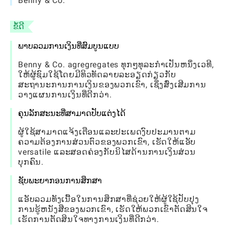
Benny & Co.
ຂໍ້ດີ
ພາບລວມການເງິນທີ່ສົມບູນແບບ
Benny & Co. agregregates ທຸກໆທຸລະກໍາເປັນຫນຶ່ງເວທີ,
ໃຫ້ຜູ້ຊົມໃຊ້ໂດຍມີທິວທັດລາຍລະອຽດກ່ຽວກັບ
ສະຖານະການການເງິນຂອງພວກເຂົາ, ເຊິ່ງສົ່ງເສີມການ
ວາງແຜນການເງິນທີ່ດີກວ່າ.
ຄຸນລັກສະນະທີ່ສາມາດປັບແຕ່ງໄດ້
ຜູ້ໃຊ້ສາມາດແຈ້ງເຕືອນແລະປະເພດງົບປະມານຕາມ
ຄວາມຕ້ອງການສ່ວນຕົວຂອງພວກເຂົາ, ເຮັດໃຫ້ແອັບ
versatile ແລະສອດຄ່ອງກັບນິໄສດ້ານການເງິນສ່ວນ
ບຸກຄົນ.
ຊັບພະຍາກອນການສຶກສາ
ແອັບລວມທັງເນື້ອໃນການສຶກສາທີ່ຊ່ວຍໃຫ້ຜູ້ໃຊ້ປັບປຸງ
ການຮູ້ຫນັງສືຂອງພວກເຂົາ, ເຮັດໃຫ້ພວກເຂົາຕັດສິນໃຈ
ເຮັດການຕັດສິນໃຈທາງການເງິນທີ່ດີກວ່າ.