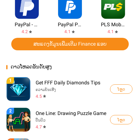
PayPal - Pay, Send, Save
PayPal Prepaid
PLS Mobile
4.2
4.1
4.1
ສະແດງຂ້ໍມູນເພີ່ມເຕີມ Finance ແອບ
ດາວໂຫລດອັນດັບສູງ
1
Get FFF Daily Diamonds Tips
ໂຫຼດ
ຄວາມບັນເທີງ
4.5
2
One Line: Drawing Puzzle Game
ໂຫຼດ
ປິ່ນປົວ
4.7