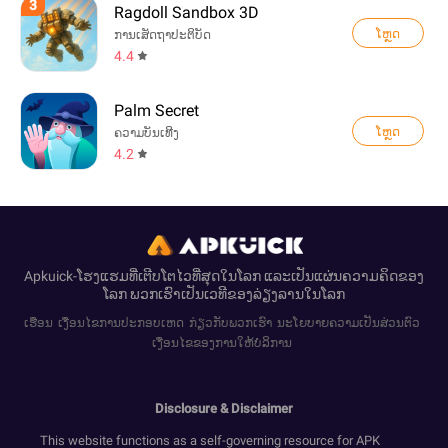
3
Ragdoll Sandbox 3D
ໂຫຼດ
ການເສັດຖາປະຕິບັດ
4.4
Palm Secret
ໂຫຼດ
ຄວາມບັນເທີງ
4.2
Apkuick-ໂຮງແຮມທີ່ເຕີບໂຕໄວທີ່ສຸດໃນໂລກ ແລະເປັນແຜ່ນຄວາມຄິດຂອງ
ໂລກ ພວກເຮົາເປັນເວທີຂອງລ່ຽງລານໃນໂລກ
ເຮືອນ
ເງື່ອນໄຂການປະກອບເຫດ
ກ່ຽວກັບພວກເຮົາ
ນະໂຍບາຍຄວາມເປັນສ່ວນຕົວ
ເງື່ອນໄຂຂອງການໃຫ້ບໍລິການ
Disclosure & Disclaimer
This website functions as a self-governing resource for APK