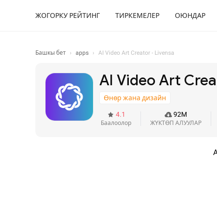
ЖОГОРКУ РЕЙТИНГ
ТИРКЕМЕЛЕР
ОЮНДАР
Башкы бет
›
apps
›
AI Video Art Creator - Livensa
AI Video Art Crea
Өнөр жана дизайн
4.1
92M
Баалоолор
ЖҮКТӨП АЛУУЛАР