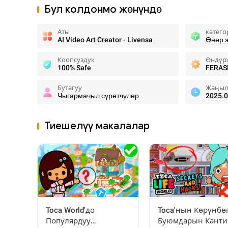
Бул колдонмо жөнүндө
Аты
катего
AI Video Art Creator - Livensa
Өнөр 
Коопсуздук
Өндүр
100% Safe
FERAS
Бутагуу
Жаңыл
Чыгармачыл сүрөтчүлөр
2025.0
Тиешелүү макалалар
Toca World'до
Toca'нын Көрүнбө
Популярдуу
Буюмдарын Канти