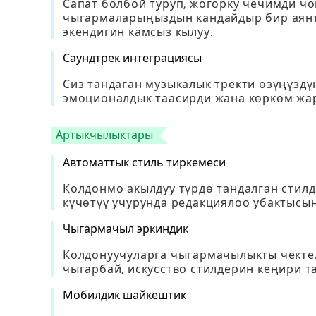
Сапат болбой туруп, жогорку чечимди ч
чыгармаларыңыздын кандайдыр бир аянт
экендигин камсыз кылуу.
Саундтрек интеграциясы
Сиз тандаган музыкалык тректи өзүңүздү
эмоционалдык таасирди жана көркөм жа
Артыкчылыктары
Автоматтык стиль тиркемеси
Колдонмо акылдуу түрдө тандалган стил
күчөтүү учурунда редакциялоо убактысын
Чыгармачыл эркиндик
Колдонуучуларга чыгармачылыкты чекте
чыгарбай, искусство стилдерин кеңири т
Мобилдик шайкештик