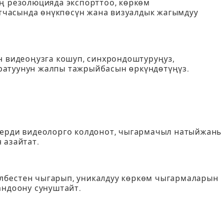
оң резолюцияда экспорттоо, көркөм
часында өнүкпөсүн жана визуалдык жагымдуу
н видеоңузга кошуп, синхрондоштуруңуз,
ратуунун жалпы тажрыйбасын өркүндөтүңүз.
дерди видеолорго колдонот, чыгармачыл натыйжан
 азайтат.
лбестен чыгарып, уникалдуу көркөм чыгармаларын
андоону сунуштайт.