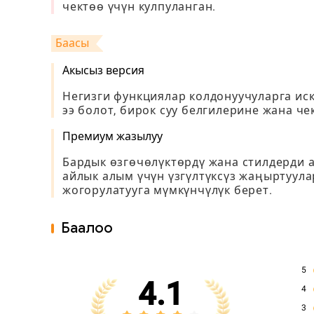
чектөө үчүн кулпуланган.
Баасы
Акысыз версия
Негизги функциялар колдонуучуларга ис
ээ болот, бирок суу белгилерине жана че
Премиум жазылуу
Бардык өзгөчөлүктөрдү жана стилдерди а
айлык алым үчүн үзгүлтүксүз жаңыртуула
жогорулатууга мүмкүнчүлүк берет.
Баалоо
5
4.1
4
3