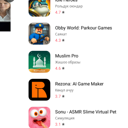
Рольдук оюндар
4.7
Obby World: Parkour Games
Саякат
4.3
Muslim Pro
Жашоо образы
4.6
Rezona: AI Game Maker
Көңүл ачуу
3.7
Sonu - ASMR Slime Virtual Pet
Симуляция
3.1