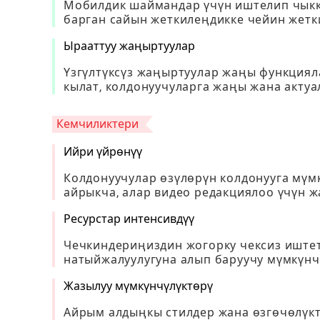
Мобилдик шаймандар үчүн иштелип чыккан
барган сайын жеткилеңдикке чейин жетк
Ырааттуу жаңыртуулар
Үзгүлтүксүз жаңыртуулар жаңы функциял
кылат, колдонуучуларга жаңы жана акту
Кемчиликтери
Ийри үйрөнүү
Колдонуучулар өзүлөрүн колдонууга мүм
айрыкча, алар видео редакциялоо үчүн ж
Ресурстар интенсивдүү
Чечкиндериңиздин жогорку чексиз иштет
натыйжалуулугуна алып баруучу мүмкүнчү
Жазылуу мүмкүнчүлүктөрү
Айрым алдыңкы стилдер жана өзгөчөлүкт