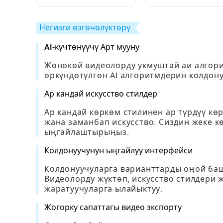
Блогерлерди жана
Табуу жана Баалоо
Бөлмөлөрдү Кантип
Толук Нускамалар
Кайталаса Болот
Негизги өзгөчөлүктөрү
AI-күчтөнүүчү Арт мууну
Жөнөкөй видеолорду укмуштай аи алгори
өркүндөтүлгөн AI алгоритмдерин колдон
Ар кандай искусство стилдер
Ар кандай көркөм стилинен ар түрдүү к
жана заманбап искусство. Сиздин жеке 
ыңгайлаштырыңыз.
Колдонуучунун ыңгайлуу интерфейси
Колдонуучуларга варианттарды оңой баш
Видеолорду жүктөп, искусство стилдери
жаратуучуларга ылайыктуу.
Жогорку сапаттагы видео экспорту