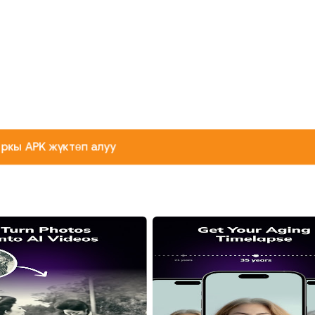
ркы APK жүктөп алуу