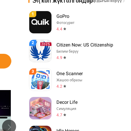
Эң көп жүктөлгөндөр
Баардыгын көрүү
1
GoPro
Фотосүрөт
4.4
2
Citizen Now: US Citizenship
Билим берүү
4.9
3
One Scanner
Жашоо образы
4.2
Decor Life
Симуляция
4.7
Idle Heroes