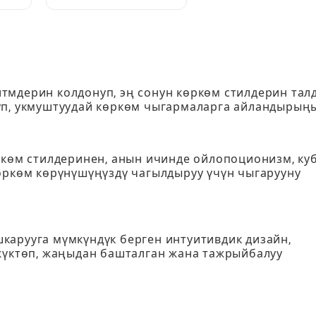
:
жана колдонуу керек:
Толук ойноткучтун
колдонмосу
тмдерин колдонуп, эң сонун көркөм стилдерин талд
уп, укмуштуудай көркөм чыгармаларга айландырыңы
өркөм стилдеринен, анын ичинде ойлопоционизм, ку
көркөм көрүнүшүңүздү чагылдыруу үчүн чыгарууну
карууга мүмкүндүк берген интуитивдик дизайн,
 жүктөп, жаңыдан башталган жана тажрыйбалуу