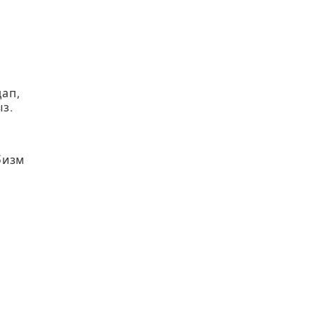
ап,
з.
бизм