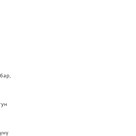
бар,
тун
үнү