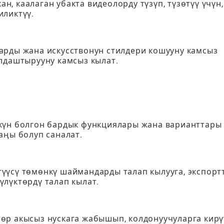
, каалаган убакта видеолорду түзүп, түзөтүү үчүн,
иликтүү.
арды жана искусствонун стилдери кошууну камсыз
алдаштырууну камсыз кылат.
күн болгон бардык функциялары жана варианттары 
аңы болуп саналат.
үүсү төмөнкү шаймандарды талап кылууга, экспорт
лүктөрдү талап кылат.
өр акысыз нускага жабышып, колдонуучуларга кирү