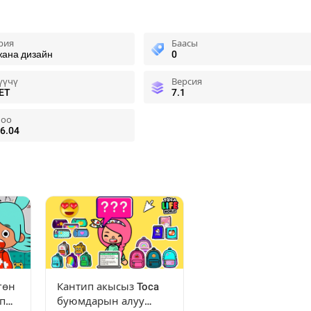
рия
Баасы
жана дизайн
0
үүчү
Версия
ET
7.1
оо
6.04
гөн
Кантип акысыз Toca
п
буюмдарын алуу