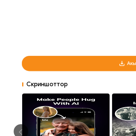
Акы
Скриншоттор