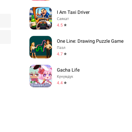
I Am Taxi Driver
Саякат
4.5
One Line: Drawing Puzzle Game
Пазл
4.7
Gacha Life
Күнүмдүк
4.4