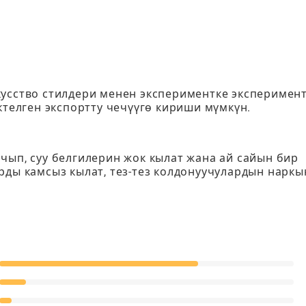
кусство стилдери менен экспериментке эксперимен
ктелген экспортту чечүүгө кириши мүмкүн.
чып, суу белгилерин жок кылат жана ай сайын бир
рды камсыз кылат, тез-тез колдонуучулардын наркы