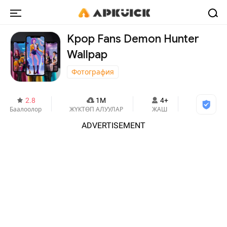
Kpop Fans Demon Hunter
Wallpap
Фотография
2.8
1M
4+
Баалоолор
ЖҮКТӨП АЛУУЛАР
ЖАШ
ADVERTISEMENT