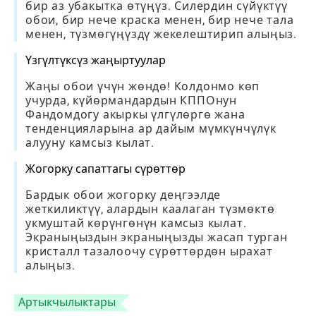
бир аз убакытка өтүңүз. Силердин сүйүктүү
обои, бир нече краска менен, бир нече тала
менен, түзмөгүңүздү жекелештирип алыңыз.
Үзгүлтүксүз жаңыртуулар
Жаңы обои үчүн жөндө! Колдонмо көп
учурда, күйөрмандардын КППОнун
Фандомдогу акыркы үлгүлөргө жана
тенденцияларына ар дайым мүмкүнчүлүк
алууну камсыз кылат.
Жогорку сапаттагы сүрөттөр
Бардык обои жогорку деңгээлде
жеткиликтүү, алардын каалаган түзмөктө
укмуштай көрүнгөнүн камсыз кылат.
Экраныңыздын экраныңызды жасап турган
кристалл тазалоочу сүрөттөрдөн ырахат
алыңыз.
Артыкчылыктары