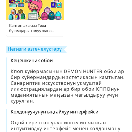
Кантип акысыз Toca
буюмдарын алуу жана
колдонуу керек: Толук
ойноткучтун колдонмосу
Негизги өзгөчөлүктөрү
Кеңешкичик обои
Кпоп күйөрмасынын DEMON HUNTER обои ар
бир күйөрмандардын эстетикасын камтыган.
Санариптик искусствонун укмуштай
иллюстрациялардан ар бир обои КППОнун
маданиятынын маңызын чагылдыруу үчүн
курулган.
Колдонуучунун ыңгайлуу интерфейси
Оңой серептөө үчүн иштелип чыккан
интуитивдүү интерфейс менен колдонмону