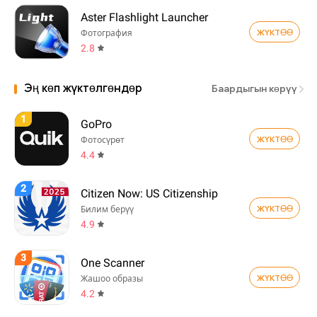
Aster Flashlight Launcher
ЖҮКТӨӨ
Фотография
2.8
Эң көп жүктөлгөндөр
Баардыгын көрүү
1
GoPro
ЖҮКТӨӨ
Фотосүрөт
4.4
2
Citizen Now: US Citizenship
ЖҮКТӨӨ
Билим берүү
4.9
3
One Scanner
ЖҮКТӨӨ
Жашоо образы
4.2