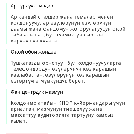
Ар түрдүү стилдер
Ар кандай стилдер жана темалар менен
колдонуучулар өзүлөрүнүн өзүлөрүнүн
даамы жана фандомун жогорулатуусун оңой
таба алышат, бул түзмөктүн сырткы
көрүнүшүн күчөтөт.
Оңой обои жөндөө
Тушкагазды орнотуу - бул колдонуучуларга
телефондордун өзүлөрүнүн көз карашын
каалабастан, өзүлөрүнүн көз карашын
өзгөртүүгө мүмкүндүк берет.
Фан-центрдик мазмун
Колдонмо атайын КПОP күйөрмандары үчүн
арналган, мазмунун тиешелүү жана
максаттуу аудиторияга тартууну камсыз
кылат.