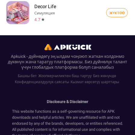
Decor Life
ЖҮКТӨӨ
Симуляция
4.7
Apkuick - дүйнөдөгү эң ылдам чоңоюп жаткан колдонмо
дүкөнүн жана таратуу платформасы. Биз дүйнөлүк талант
үчүн глобалдык платформа болуп саналабыз
Башкы бет
Жоопкерчиликтен баш тартуу
Биз жөнүндө
Конфиденциалдуулук саясаты
Кызмат көрсөтүү шарттары
Disclosure & Disclaimer
This website functions as a self-governing resource for APK
downloads and helpful articles. We are unaffiliated with and not
endorsed by any of the brands, developers, or entities referenced.
All published content is for informational use and complies with