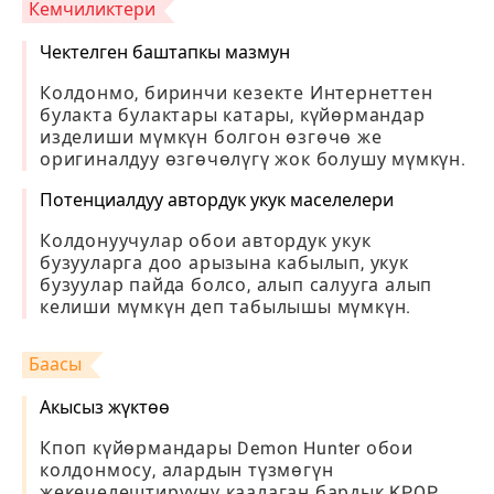
Кемчиликтери
Чектелген баштапкы мазмун
Колдонмо, биринчи кезекте Интернеттен
булакта булактары катары, күйөрмандар
изделиши мүмкүн болгон өзгөчө же
оригиналдуу өзгөчөлүгү жок болушу мүмкүн.
Потенциалдуу автордук укук маселелери
Колдонуучулар обои автордук укук
бузууларга доо арызына кабылып, укук
бузуулар пайда болсо, алып салууга алып
келиши мүмкүн деп табылышы мүмкүн.
Баасы
Акысыз жүктөө
Кпоп күйөрмандары Demon Hunter обои
колдонмосу, алардын түзмөгүн
жекечелештирүүнү каалаган бардык KPOP