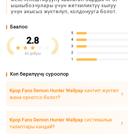
ышкыбозчулары үчүн жеткиликтүү кылуу
үчүн акысыз жүктөлүп, колдонууга болот.
Баалоо
5
2.8
4
3
2
40 добуш
1
Көп берилүүчү суроолор
Kpop Fans Demon Hunter Wallpap кантип жүктөп
жана орнотсо болот?
Kpop Fans Demon Hunter Wallpap системалык
талаптары кандай?