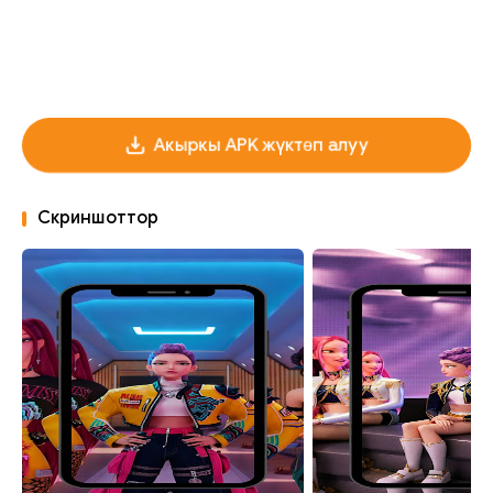
Акыркы APK жүктөп алуу
Скриншоттор