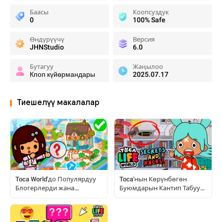
Баасы
Коопсуздук
0
100% Safe
Өндүрүүчү
Версия
JHNStudio
6.0
Бутагуу
Жаңылоо
Кпоп күйөрмандары
2025.07.17
Тиешелүү макалалар
Toca World'до Популярдуу
Toca'нын Көрүнбөгөн
Блогерлерди жана
Буюмдарын Кантип Табуу
Бөлмөлөрдү Кантип
жана Баалоо: Толук
Кайталаса Болот
Нускамалар