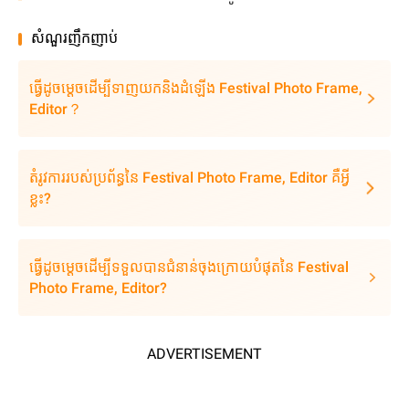
សំណួរញឹកញាប់
ធ្វើដូចម្តេចដើម្បីទាញយកនិងដំឡើង Festival Photo Frame,
Editor？
តំរូវការរបស់ប្រព័ន្ធនៃ Festival Photo Frame, Editor គឺអ្វី
ខ្លះ?
ធ្វើដូចម្តេចដើម្បីទទួលបានជំនាន់ចុងក្រោយបំផុតនៃ Festival
Photo Frame, Editor?
ADVERTISEMENT