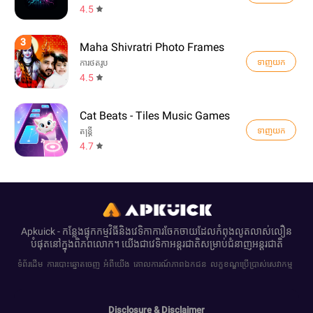
4.5
3
Maha Shivratri Photo Frames
ទាញយក
ការថតរូប
4.5
Cat Beats - Tiles Music Games
ទាញយក
តន្ត្រី
4.7
Apkuick - កន្លែងផ្ទុកកម្មវិធីនិងវេទិកាការចែកចាយដែលកំពុងលូតលាស់លឿន
បំផុតនៅក្នុងពិភពលោក។ យើង​ជាវេទិកាអន្តរជាតិ​សម្រាប់​ជំនាញ​អន្តរជាតិ
ទំព័រដើម
ការបោះឆ្នោតចេញ
អំពីយើង
គោលការណ៍ភាពឯកជន
លក្ខខណ្ឌប្រើប្រាស់សេវាកម្ម
Disclosure & Disclaimer