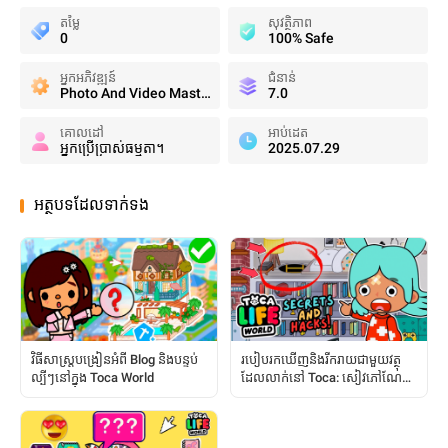
តម្លៃ
សុវត្ថិភាព
0
100% Safe
អ្នកអភិវឌ្ឍន៍
ជំនាន់
Photo And Video Master
7.0
គោលដៅ
អាប់ដេត
អ្នកប្រើប្រាស់ធម្មតា។
2025.07.29
អត្ថបទដែលទាក់ទង
វិធីសាស្ត្របង្រៀនអំពី Blog និងបន្ទប់
របៀបរកឃើញនិងរីករាយជាមួយវត្ថុ
ល្បីៗនៅក្នុង Toca World
ដែលលាក់នៅ Toca: សៀវភៅណែនាំ
ពេញលេញ