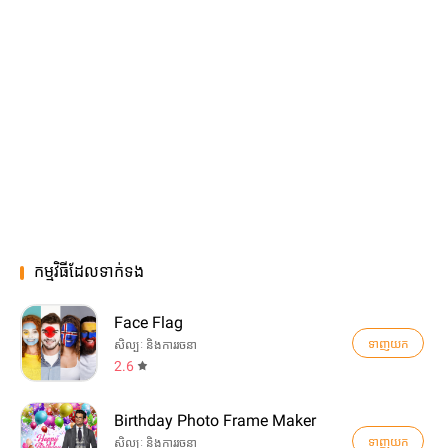
កម្មវិធីដែលទាក់ទង
Face Flag
ទាញយក
សិល្បៈ និងការរចនា
2.6
Birthday Photo Frame Maker
ទាញយក
សិល្បៈ និងការរចនា