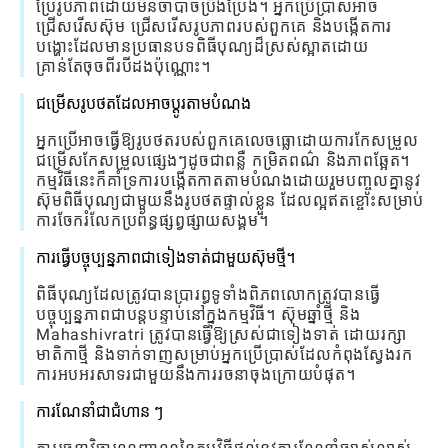
ប្រែរូបភាពដោយមិនចាំបាច់ប្រឹងប្រែង។ អ្នកប្រើប្រាស់អាច
ជ្រើសរើសស៊ុម ជ្រើសរើសរូបភាពរបស់ពួកគេ និងបង្កើតការ
បង្ហោះដែលមានប្រធានបទពិធីបុណ្យដ៏ស្រស់ស្អាតដោយ
គ្រាន់តែចុចពីរបីដងប៉ុណ្ណោះ។
ជម្រើសរូបថតដែលអាចប្ដូរតាមបំណង
អ្នក​ប្រើ​អាច​ធ្វើ​ឱ្យ​រូបថត​របស់​ពួក​គេ​លេចធ្លោ​ដោយ​ការ​កែ​សម្រួល​
ជម្រើស​កែ​សម្រួល​ផ្សេង​ៗ​ដូច​ជា​ពន្លឺ កម្រិត​ពណ៌ និង​ភាព​ឆ្អែត។
កម្មវិធីនេះក៏គាំទ្រការបង្កើតកាតតាមបំណងដោយរួមបញ្ចូលគ្នានូវ
ស៊ុមពិធីបុណ្យជាមួយនឹងរូបថតផ្ទាល់ខ្លួន ដែលល្អឥតខ្ចោះសម្រាប់
ការចែករំលែកប្រព័ន្ធផ្សព្វផ្សាយសង្គម។
ការធ្វើបច្ចុប្បន្នភាពជាទៀងទាត់ជាមួយស៊ុមថ្មី។
ពិធីបុណ្យដែលត្រូវបានប្រារព្ធទូទាំងពិភពលោកត្រូវបានធ្វើ
បច្ចុប្បន្នភាពជាបន្តបន្ទាប់នៅក្នុងកម្មវិធី។ ស៊ុមឆ្នាំថ្មី និង
Mahashivratri ត្រូវបានធ្វើឱ្យស្រស់ជាទៀងទាត់ ដោយរក្សា
មាតិកាថ្មី និងទាក់ទាញសម្រាប់អ្នកប្រើប្រាស់ដែលកំពុងស្វែងរក
ការអបអរសាទរជាមួយនឹងការរចនាចុងក្រោយបំផុត។
ការណែនាំជាជំហាន ៗ