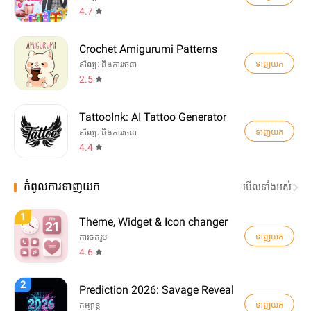
4.7
Crochet Amigurumi Patterns
ទាញយក
សិល្បៈ និងការរចនា
2.5
TattooInk: AI Tattoo Generator
ទាញយក
សិល្បៈ និងការរចនា
4.4
កំពូលការទាញយក
មើល​ទាំងអស់
1
Theme, Widget & Icon changer
ទាញយក
ការថតរូប
4.6
2
Prediction 2026: Savage Reveal
ទាញយក
កម្សាន្ត