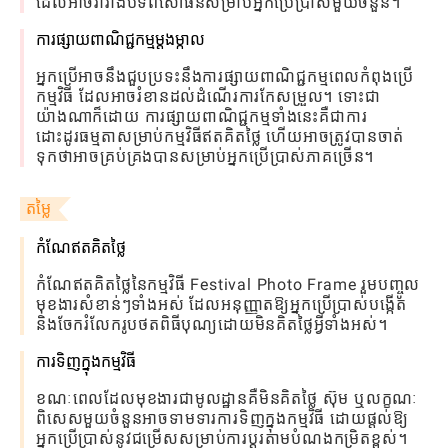
ដែលអាចរារាំងបទពិសោធន៍សម្រាប់អ្នកប្រើប្រាស់មួយចំនួន។
ការផ្សាយពាណិជ្ជកម្មម្តងម្កាល
អ្នក​ប្រើ​អាច​នឹង​ជួប​ប្រទះ​នឹង​ការ​ផ្សាយ​ពាណិជ្ជកម្ម​ពេល​កំពុង​ប្រើ​
កម្មវិធី ដែល​អាច​រំខាន​ដល់​ដំណើរ​ការ​កែសម្រួល។ ទោះជា
យ៉ាងណាក៏ដោយ ការផ្សាយពាណិជ្ជកម្មទាំងនេះគឺជាការ
ដោះដូរធម្មតាសម្រាប់កម្មវិធីឥតគិតថ្លៃ ហើយអាចត្រូវបានចាត់
ទុកថាអាចគ្រប់គ្រងបានសម្រាប់អ្នកប្រើប្រាស់ភាគច្រើន។
តម្លៃ
កំណែឥតគិតថ្លៃ
កំណែឥតគិតថ្លៃនៃកម្មវិធី Festival Photo Frame រួមបញ្ចូល
មុខងារសំខាន់ៗទាំងអស់ ដែលអនុញ្ញាតឱ្យអ្នកប្រើប្រាស់បង្កើត
និងចែករំលែករូបថតពិធីបុណ្យដោយមិនគិតថ្លៃអ្វីទាំងអស់។
ការទិញក្នុងកម្មវិធី
ខណៈពេលដែលមុខងារជាមូលដ្ឋានគឺមិនគិតថ្លៃ ស៊ុម ឬលក្ខណៈ
ពិសេសមួយចំនួនអាចទាមទារការទិញក្នុងកម្មវិធី ដោយផ្តល់ឱ្យ
អ្នកប្រើប្រាស់នូវជម្រើសសម្រាប់ការប្ដូរតាមបំណងកម្រិតខ្ពស់។