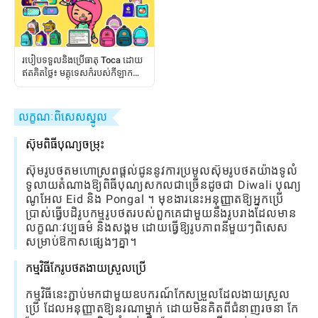
របៀបទទួលនិងប្រើធាតុ Toca ដោយ
ឥតគិតថ្លៃ៖ មគ្គុទេសក៌របស់កីឡាក
រទាំងស្រុង
លក្ខណៈពិសេសស្នូល
ស៊ុមពិធីបុណ្យចម្រុះ
ស៊ុមរូបថតមហោស្រពផ្តល់ជូននូវការប្រមូលស៊ុមរូបថតយ៉ាងទូលំ
ទូលាយតំណាងឱ្យពិធីបុណ្យសកលជាច្រើនដូចជា Diwali បុណ្យ
ណូអែល Eid និង Pongal ។ មុខងារនេះអនុញ្ញាតឱ្យអ្នកប្រើ
ប្រាស់ធ្វើបដិរូបកម្មរូបថតរបស់ពួកគេជាមួយនឹងរូបរាងដែលមាន
លក្ខណៈវប្បធម៌ និងសង្គម ដោយធ្វើឱ្យរូបភាពនីមួយៗពិសេស
សម្រាប់ឱកាសផ្សេងៗគ្នា។
កម្មវិធីកែរូបថតងាយស្រួលប្រើ
កម្មវិធីនេះភ្ជាប់មកជាមួយឧបករណ៍កែសម្រួលដែលងាយស្រួល
ប្រើ ដែលអនុញ្ញាតឱ្យនរណាម្នាក់ ដោយមិនគិតពីជំនាញរចនា កែ