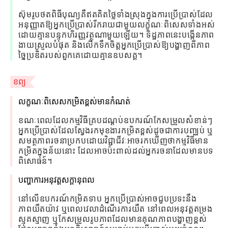
ស៊ុមរូបថតពិធីបុណ្យគឺឥតគិតថ្លៃទាំងស្រុងក្នុងការប្រើប្រាស់ដែល
អនុញ្ញាតឱ្យអ្នកប្រើប្រាស់រីករាយជាមួយលក្ខណៈពិសេសទាំងអស់
ដោយគ្មានបន្ទុកហិរញ្ញវត្ថុណាមួយឡើយ។ ទិដ្ឋភាពនេះបង្កើនភាព
ងាយស្រួលបំផុត និងលើកទឹកចិត្តអ្នកប្រើប្រាស់ឱ្យបង្ហាញពីភាព
ច្នៃប្រឌិតរបស់ពួកគេដោយគ្មានឧបសគ្គ។
ខព្យ
លក្ខណៈពិសេសកម្រិតខ្ពស់មានកំណត់
ខណៈពេលដែលកម្មវិធីគ្របដណ្តប់ឧបករណ៍កែសម្រួលសំខាន់ៗ
អ្នកប្រើប្រាស់ដែលស្វែងរកមុខងារកម្រិតខ្ពស់ដូចជាការបញ្ឈប់ ឬ
សមត្ថភាពរចនាប្រកបដោយវិជ្ជាជីវៈអាចរកឃើញថាកម្មវិធីមាន
កម្រិតក្នុងន័យនោះ ដែលអាចប៉ះពាល់ដល់អ្នករចនាដែលមានបទ
ពិសោធន៍។
បញ្ហាការអនុវត្តសក្តានុពល
នៅលើឧបករណ៍កម្រិតទាប អ្នកប្រើប្រាស់អាចជួបប្រទះនឹង
ភាពយឺតយ៉ាវ ឬពេលវេលាដំណើរការយឺត នៅពេលអនុវត្តតម្រង
ស្មុគស្មាញ ឬកែសម្រួលរូបភាពដែលមានគុណភាពបង្ហាញខ្ពស់