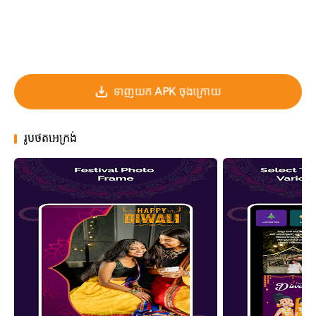
ទាញយក APK ចុងក្រោយ
រូបថតអេក្រង់