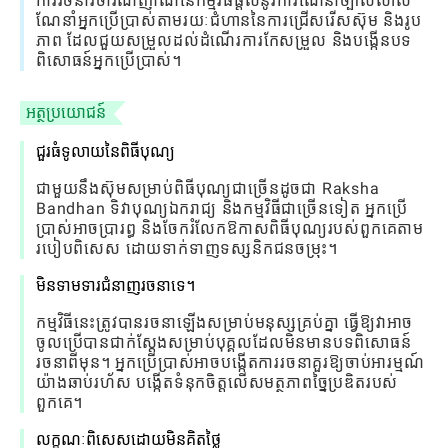
ការរចនាវិចារណញាណនៃកម្មវិធីផ្តល់នូវការណែនាំច្បាស់លាស់
ណែនាំអ្នកប្រើប្រាស់តាមរយៈជំហាននៃការជ្រើសរើសស៊ុម និងរូប
ភាព ដែលជួយសម្រួលដល់ដំណើរការកែសម្រួល និងបង្កើនបទ
ពិសោធន៍អ្នកប្រើប្រាស់។
អត្ថប្រយោជន៍
ជួរធំទូលាយនៃពិធីបុណ្យ
ជាមួយនឹងស៊ុមសម្រាប់ពិធីបុណ្យជាច្រើនដូចជា Raksha
Bandhan ទិវាបុណ្យឯករាជ្យ និងកម្មវិធីជាច្រើនទៀត អ្នកប្រើ
ប្រាស់អាចប្រារព្ធ និងចែករំលែកឱកាសពិធីបុណ្យរបស់ពួកគេតាម
របៀបពិសេស ដោយទាក់ទាញទស្សនិកជនចម្រុះ។
មិនទាមទារជំនាញរចនាទេ។
កម្មវិធីនេះត្រូវបានរចនាឡើងសម្រាប់មនុស្សគ្រប់គ្នា ធ្វើឱ្យវាអាច
ចូលប្រើបានជាក់ស្តែងសម្រាប់បុគ្គលដែលមិនមានបទពិសោធន៍
រចនាពីមុន។ អ្នកប្រើប្រាស់អាចបង្កើតការរចនាគួរឱ្យចាប់អារម្មណ៍
យ៉ាងឆាប់រហ័ស បង្កើតទំនុកចិត្តលើសមត្ថភាពច្នៃប្រឌិតរបស់
ពួកគេ។
លក្ខណៈពិសេសដោយមិនគិតថ្លៃ