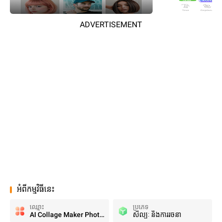
ADVERTISEMENT
អំពីកម្មវិធីនេះ
ឈ្មោះ
ប្រភេទ
AI Collage Maker Photo Editor
សិល្បៈ និងការរចនា