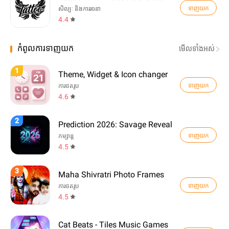
ទាញយក
សិល្បៈ និងការរចនា
4.4
កំពូលការទាញយក
មើល​ទាំងអស់
1
Theme, Widget & Icon changer
ទាញយក
ការថតរូប
4.6
2
Prediction 2026: Savage Reveal
ទាញយក
កម្សាន្ត
4.5
3
Maha Shivratri Photo Frames
ទាញយក
ការថតរូប
4.5
Cat Beats - Tiles Music Games