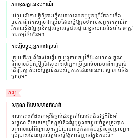
ភាពខុសគ្នានៃឧបករណ៍
បន្ថែមលើការធ្វើឱ្យការធ្វើសមាហរណកម្មអ្នកប្រើរីករាយនឹង
ឧបករណ៍កែសំរួលជាច្រើនដែលធ្វើឱ្យរូបថតរបស់ពួកគេកាន់តែ
រីករាយនិងច្នៃប្រឌិតផ្តល់នូវលទ្ធផលផ្ទាល់ខ្លួនដោយមិនចាំបាច់ត្រូវ
ការកម្មវិធីបន្ថែម។
ការធ្វើបច្ចុប្បន្នភាពជាប្រចាំ
ក្រុមអភិវឌ្ឍន៍តែងតែធ្វើបច្ចុប្បន្នភាពកម្មវិធីដែលមានលក្ខណៈ
ពិសេសនិងគំរូថ្មីៗដែលធានាថាអ្នកប្រើប្រាស់មានមាតិកាស្រស់
ដើម្បីរក្សាគំរោងច្នៃប្រឌិតរបស់ពួកគេដែលមានភាពស្វាហាប់និង
ចូលរួម។
ខព្យ
លក្ខណៈពិសេសមានកំណត់
ខណៈពេលដែលកម្មវិធីផ្តល់ជូននូវកំណែឥតគិតថ្លៃដ៏រឹងមាំ
លក្ខណៈពិសេសកម្រិតខ្ពស់និងគំរូបុព្វលាភមួយចំនួនត្រូវបាន
ចាក់សោនៅពីក្រោយកញ្ចប់ដែលអាចកំណត់ជម្រើសសម្រាប់អ្នក
ប្រើប្រាស់ដែលចូលចិត្តមិនធ្វើឱ្យការទិញនៅក្នុងកម្មវិធី។