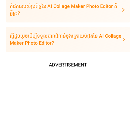
តំរូវការរបស់ប្រព័ន្ធនៃ AI Collage Maker Photo Editor គឺ
អ្វីខ្លះ?
ធ្វើដូចម្តេចដើម្បីទទួលបានជំនាន់ចុងក្រោយបំផុតនៃ AI Collage
Maker Photo Editor?
ADVERTISEMENT