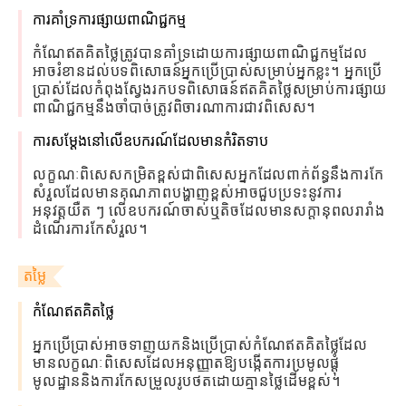
ការគាំទ្រការផ្សាយពាណិជ្ជកម្ម
កំណែឥតគិតថ្លៃត្រូវបានគាំទ្រដោយការផ្សាយពាណិជ្ជកម្មដែល
អាចរំខានដល់បទពិសោធន៍អ្នកប្រើប្រាស់សម្រាប់អ្នកខ្លះ។ អ្នកប្រើ
ប្រាស់ដែលកំពុងស្វែងរកបទពិសោធន៍ឥតគិតថ្លៃសម្រាប់ការផ្សាយ
ពាណិជ្ជកម្មនឹងចាំបាច់ត្រូវពិចារណាការជាវពិសេស។
ការសម្តែងនៅលើឧបករណ៍ដែលមានកំរិតទាប
លក្ខណៈពិសេសកម្រិតខ្ពស់ជាពិសេសអ្នកដែលពាក់ព័ន្ធនឹងការកែ
សំរួលដែលមានគុណភាពបង្ហាញខ្ពស់អាចជួបប្រទះនូវការ
អនុវត្តយឺត ៗ លើឧបករណ៍ចាស់ឬតិចដែលមានសក្តានុពលរារាំង
ដំណើរការកែសំរួល។
តម្លៃ
កំណែឥតគិតថ្លៃ
អ្នកប្រើប្រាស់អាចទាញយកនិងប្រើប្រាស់កំណែឥតគិតថ្លៃដែល
មានលក្ខណៈពិសេសដែលអនុញ្ញាតឱ្យបង្កើតការប្រមូលផ្តុំ
មូលដ្ឋាននិងការកែសម្រួលរូបថតដោយគ្មានថ្លៃដើមខ្ពស់។