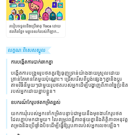
របៀបទទួលនិងប្រើធាតុ Toca ដោយ
ឥតគិតថ្លៃ៖ មគ្គុទេសក៌របស់កីឡាក
រទាំងស្រុង
លក្ខណៈពិសេសស្នូល
ការបង្កើតការបាក់ឆាកគ្នា
បង្កើតការបង្រួមរូបថតគួរឱ្យធុញទ្រាន់យ៉ាងងាយស្រួលដោយ
គ្រាន់តែមានតែមួយប៉ុណ្ណោះ។ ជ្រើសរើសពីប្លង់ផ្សេងៗគ្នានិងប្តូរ
តាមវិធីនីមួយៗជាមួយរូបថតរបស់អ្នកដើម្បីបង្ហាញពីភាពច្នៃប្រឌិត
របស់អ្នកដោយខ្ជាប់ខ្ជួន។
ឧបករណ៍កែរូបថតកម្រិតខ្ពស់
យកការរុំារបស់អ្នកទៅកម្រិតបន្ទាប់ជាមួយនឹងមុខងារកែរូបថត
ដែលភ្ជាប់មកជាមួយ។ លៃតម្រូវពន្លឺភាពផ្ទុយគ្នានិងតិត្ថិភាពអនុវត្ត
តម្រងនិងប្រើផ្ទាំងបិទដើម្បីធ្វើឱ្យរូបភាពរបស់អ្នកលេចឡើង។