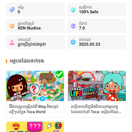
តម្លៃ
សុវត្ថិភាព
0
100% Safe
អ្នកអភិវឌ្ឍន៍
ជំនាន់
XEN Studios
7.0
គោលដៅ
អាប់ដេត
អ្នកប្រើប្រាស់ធម្មតា
2025.05.23
អត្ថបទដែលទាក់ទង
វិធីសាស្ត្របង្រៀនអំពី Blog និងបន្ទប់
របៀបរកឃើញនិងរីករាយជាមួយវត្ថុ
ល្បីៗនៅក្នុង Toca World
ដែលលាក់នៅ Toca: សៀវភៅណែនាំ
ពេញលេញ