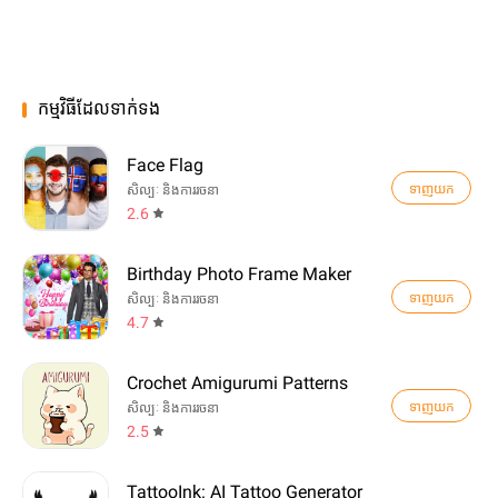
កម្មវិធីដែលទាក់ទង
Face Flag
ទាញយក
សិល្បៈ និងការរចនា
2.6
Birthday Photo Frame Maker
ទាញយក
សិល្បៈ និងការរចនា
4.7
Crochet Amigurumi Patterns
ទាញយក
សិល្បៈ និងការរចនា
2.5
TattooInk: AI Tattoo Generator