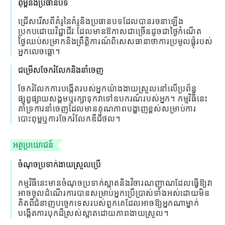
ពុម្ពនិងប្រធានបទ
ជ្រើសរើសពីគំរូនៃគំរូនិងប្រធានបទដែលបានរចនាឡើង
ប្រកបដោយវិជ្ជាជីវៈដែលមានឱកាសជាច្រើនដូចជាថ្ងៃកំណើត
ថ្ងៃឈប់សម្រាកនិងព្រឹត្តិការណ៍ពិសេសធានាថាការប្រមូលផ្តុំរបស់
អ្នកលេចធ្លោ។
ជម្រើសចែករំលែកនិងនាំចេញ
ចែករំលែកការបង្កើតរបស់អ្នកយ៉ាងងាយស្រួលនៅលើប្រព័ន្ធ
ផ្សព្វផ្សាយសង្គមឬរក្សាទុកវាទៅឧបករណ៍របស់អ្នក។ កម្មវិធីនេះ
គាំទ្រការនាំចេញដែលមានគុណភាពបង្ហាញខ្ពស់សម្រាប់ការ
បោះពុម្ពឬការចែករំលែកឌីជីថល។
អត្ថប្រយោជន៍
ចំណុចប្រទាក់ងាយស្រួលប្រើ
កម្មវិធីនេះមានចំណុចប្រទាក់ស្អាតនិងវិចារណញាណដែលធ្វើឱ្យវា
អាចចូលដំណើរការបានសម្រាប់អ្នកប្រើប្រាស់ទាំងអស់ដោយមិន
គិតពីជំនាញបច្ចេកទេសរបស់ពួកគេដែលអាចឱ្យអ្នកណាម្នាក់
បង្កើតការបុកដ៏ស្រស់ស្អាតដោយភាពងាយស្រួល។