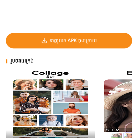
ទាញយក APK ចុងក្រោយ
រូបថតអេក្រង់