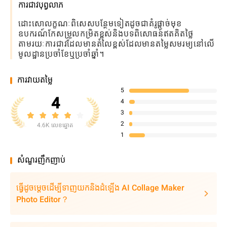
ការជាវបុព្វលាភ
ដោះសោលក្ខណៈពិសេសបន្ថែមទៀតដូចជាគំរូផ្តាច់មុខ
ឧបករណ៍កែសម្រួលកម្រិតខ្ពស់និងបទពិសោធន៍ឥតគិតថ្លៃ
តាមរយៈការជាវដែលមានតំលៃខ្ពស់ដែលមានតម្លៃសមរម្យនៅលើ
មូលដ្ឋានប្រចាំខែឬប្រចាំឆ្នាំ។
ការវាយតម្លៃ
5
4
4
3
2
4.6K លេខឆ្នោត
1
សំណួរញឹកញាប់
ធ្វើដូចម្តេចដើម្បីទាញយកនិងដំឡើង AI Collage Maker
Photo Editor？