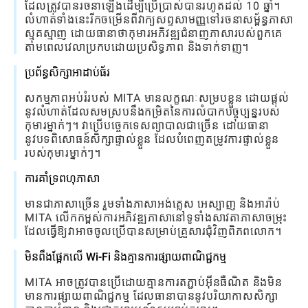
ដែលត្រូវបានរចនាឡើងដើម្បីប្រើប្រាស់បានរហូតដល់ 10 ឆ្នាំ។
លំហាត់ទាំងនេះរីកចម្រើនពីវាក្យសព្ទសាមញ្ញទៅរចនាសម្ព័ន្ធភាសា
ស្មុគស្មាញ ដោយធានាថាកុមារអភិវឌ្ឍជំនាញភាសារបស់ពួកគេ
តាមពេលវេលាប្រកបដោយប្រសិទ្ធភាព និងទាក់ទាញ។
ប្រព័ន្ធសិក្សាអាដាប់ធ័រ
សកម្មភាពអប់រំរបស់ MITA មានលក្ខណៈសម្របខ្លួន ដោយផ្តល់
នូវលំហាត់ដែលសមស្របនឹងកម្រិតនៃការលំបាកបច្ចុប្បន្នរបស់
កុមារម្នាក់ៗ។ វាប្រើបច្ចេកទេសព្យាបាលជាច្រើន ដោយធានា
នូវបទពិសោធន៍សិក្សាផ្ទាល់ខ្លួន ដែលបំពេញតម្រូវការផ្ទាល់ខ្លួន
របស់កុមារម្នាក់ៗ។
ការគាំទ្រពហុភាសា
មានជាភាសាច្រើន រួមទាំងភាសាអង់គ្លេស អេស្បាញ និងអារ៉ាប់
MITA លើកកម្ពស់ការអភិវឌ្ឍភាសានៅទូទាំងសាវតាភាសាចម្រុះ
ដែលធ្វើឱ្យវាអាចចូលប្រើបានសម្រាប់គ្រួសារជុំវិញពិភពលោក។
មិនពឹងផ្អែកលើ Wi-Fi និងគ្មានការផ្សាយពាណិជ្ជកម្ម
MITA អាច​ត្រូវ​បាន​ប្រើ​ដោយ​គ្មាន​ការ​តភ្ជាប់​អ៊ីនធឺណិត និង​មិន​
មាន​ការ​ផ្សាយ​ពាណិជ្ជកម្ម ដែល​ធានា​បាន​នូវ​បរិយាកាស​សិក្សា​