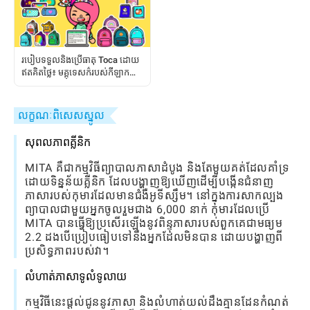
របៀបទទួលនិងប្រើធាតុ Toca ដោយ
ឥតគិតថ្លៃ៖ មគ្គុទេសក៌របស់កីឡាក
រទាំងស្រុង
លក្ខណៈពិសេសស្នូល
សុពលភាពគ្លីនិក
MITA គឺជាកម្មវិធីព្យាបាលភាសាដំបូង និងតែមួយគត់ដែលគាំទ្រ
ដោយទិន្នន័យគ្លីនិក ដែលបង្ហាញឱ្យឃើញដើម្បីបង្កើនជំនាញ
ភាសារបស់កុមារដែលមានជំងឺអូទីស្សឹម។ នៅក្នុងការសាកល្បង
ព្យាបាលជាមួយអ្នកចូលរួមជាង 6,000 នាក់ កុមារដែលប្រើ
MITA បានធ្វើឱ្យប្រសើរឡើងនូវពិន្ទុភាសារបស់ពួកគេជាមធ្យម
2.2 ដងបើប្រៀបធៀបទៅនឹងអ្នកដែលមិនបាន ដោយបង្ហាញពី
ប្រសិទ្ធភាពរបស់វា។
លំហាត់ភាសាទូលំទូលាយ
កម្មវិធីនេះផ្តល់ជូននូវភាសា និងលំហាត់យល់ដឹងគ្មានដែនកំណត់