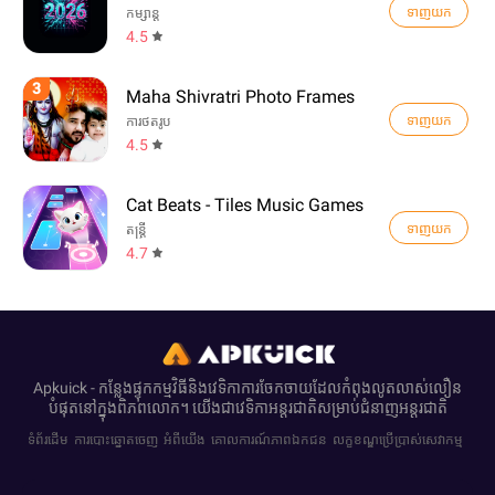
ទាញយក
កម្សាន្ត
4.5
3
Maha Shivratri Photo Frames
ទាញយក
ការថតរូប
4.5
Cat Beats - Tiles Music Games
ទាញយក
តន្ត្រី
4.7
Apkuick - កន្លែងផ្ទុកកម្មវិធីនិងវេទិកាការចែកចាយដែលកំពុងលូតលាស់លឿន
បំផុតនៅក្នុងពិភពលោក។ យើង​ជាវេទិកាអន្តរជាតិ​សម្រាប់​ជំនាញ​អន្តរជាតិ
ទំព័រដើម
ការបោះឆ្នោតចេញ
អំពីយើង
គោលការណ៍ភាពឯកជន
លក្ខខណ្ឌប្រើប្រាស់សេវាកម្ម