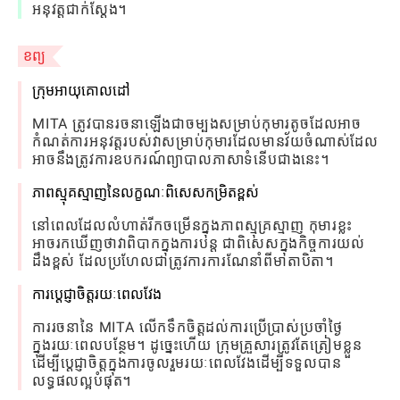
អនុវត្តជាក់ស្តែង។
ខព្យ
ក្រុមអាយុគោលដៅ
MITA ត្រូវ​បាន​រចនា​ឡើង​ជា​ចម្បង​សម្រាប់​កុមារ​តូច​ដែល​អាច​
កំណត់​ការ​អនុវត្ត​របស់​វា​សម្រាប់​កុមារ​ដែល​មាន​វ័យ​ចំណាស់​ដែល​
អាច​នឹង​ត្រូវ​ការ​ឧបករណ៍​ព្យាបាល​ភាសា​ទំនើប​ជាង​នេះ។
ភាពស្មុគស្មាញនៃលក្ខណៈពិសេសកម្រិតខ្ពស់
នៅពេលដែលលំហាត់រីកចម្រើនក្នុងភាពស្មុគ្រស្មាញ កុមារខ្លះ
អាចរកឃើញថាវាពិបាកក្នុងការបន្ត ជាពិសេសក្នុងកិច្ចការយល់
ដឹងខ្ពស់ ដែលប្រហែលជាត្រូវការការណែនាំពីមាតាបិតា។
ការប្តេជ្ញាចិត្តរយៈពេលវែង
ការរចនានៃ MITA លើកទឹកចិត្តដល់ការប្រើប្រាស់ប្រចាំថ្ងៃ
ក្នុងរយៈពេលបន្ថែម។ ដូច្នេះហើយ ក្រុមគ្រួសារត្រូវតែត្រៀមខ្លួន
ដើម្បីប្តេជ្ញាចិត្តក្នុងការចូលរួមរយៈពេលវែងដើម្បីទទួលបាន
លទ្ធផលល្អបំផុត។