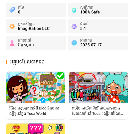
តម្លៃ
សុវត្ថិភាព
0
100% Safe
អ្នកអភិវឌ្ឍន៍
ជំនាន់
ImagiRation LLC
5.1
គោលដៅ
អាប់ដេត
ឪពុកម្តាយ
2025.07.17
អត្ថបទដែលទាក់ទង
វិធីសាស្ត្របង្រៀនអំពី Blog និងបន្ទប់
របៀបរកឃើញនិងរីករាយជាមួយវត្ថុ
ល្បីៗនៅក្នុង Toca World
ដែលលាក់នៅ Toca: សៀវភៅណែនាំ
ពេញលេញ