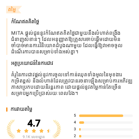
តម្លៃ
កំណែឥតគិតថ្លៃ
MITA ផ្តល់ជូននូវកំណែឥតគិតថ្លៃជាមួយនឹងលំហាត់ពង្រឹង
ជំនាញសំខាន់ៗ ដែលអនុញ្ញាតឱ្យគ្រួសារចាប់ផ្តើមដោយមិន
ចាំបាច់មានការវិនិយោគដំបូងណាមួយ ដែលធ្វើឱ្យវាអាចចូល
ដំណើរការបានសម្រាប់ទាំងអស់គ្នា។
អត្ថប្រយោជន៍នៃការជាវ
គំរូនៃការជាវផ្តល់នូវការចូលទៅកាន់ឈុតទាំងមូលនៃមុខងារ
កម្រិតខ្ពស់ និងលំហាត់ដែលត្រូវបានរចនាឡើងសម្រាប់ការអភិវឌ្ឍ
ភាសាប្រកបដោយនិរន្តរភាព ដោយផ្តល់នូវតម្លៃកាន់តែច្រើន
សម្រាប់អ្នកប្រើប្រាស់រយៈពេលវែង។
ការវាយតម្លៃ
5
4.7
4
3
2
9.1K លេខឆ្នោត