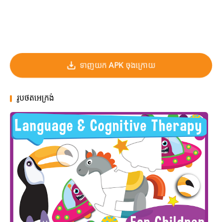
ទាញយក APK ចុងក្រោយ
រូបថតអេក្រង់