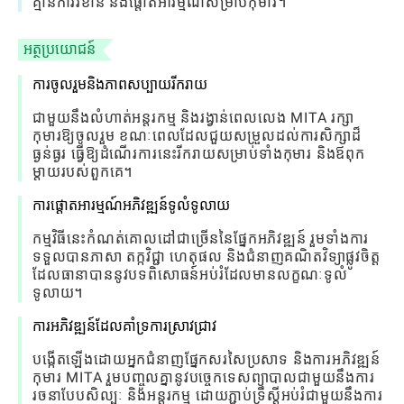
គ្មាន​ការ​រំខាន និង​ផ្តោត​អារម្មណ៍​សម្រាប់​កុមារ។
អត្ថប្រយោជន៍
ការចូលរួមនិងភាពសប្បាយរីករាយ
ជាមួយនឹងលំហាត់អន្តរកម្ម និងរង្វាន់ពេលលេង MITA រក្សា
កុមារឱ្យចូលរួម ខណៈពេលដែលជួយសម្រួលដល់ការសិក្សាដ៏
ធ្ងន់ធ្ងរ ធ្វើឱ្យដំណើរការនេះរីករាយសម្រាប់ទាំងកុមារ និងឪពុក
ម្តាយរបស់ពួកគេ។
ការផ្តោតអារម្មណ៍អភិវឌ្ឍន៍ទូលំទូលាយ
កម្មវិធីនេះកំណត់គោលដៅជាច្រើននៃផ្នែកអភិវឌ្ឍន៍ រួមទាំងការ
ទទួលបានភាសា តក្កវិជ្ជា ហេតុផល និងជំនាញគណិតវិទ្យាផ្លូវចិត្ត
ដែលធានាបាននូវបទពិសោធន៍អប់រំដែលមានលក្ខណៈទូលំ
ទូលាយ។
ការអភិវឌ្ឍន៍ដែលគាំទ្រការស្រាវជ្រាវ
បង្កើតឡើងដោយអ្នកជំនាញផ្នែកសរសៃប្រសាទ និងការអភិវឌ្ឍន៍
កុមារ MITA រួមបញ្ចូលគ្នានូវបច្ចេកទេសព្យាបាលជាមួយនឹងការ
រចនាបែបសិល្បៈ និងអន្តរកម្ម ដោយភ្ជាប់ទ្រឹស្តីអប់រំជាមួយនឹងការ