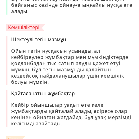
байланыс кезінде ойнауға ыңғайлы нұсқа ете
алады.
Кемшіліктері
Шектеулі тегін мазмұн
Ойын тегін нұсқасын ұсынады, ал
кейбіреулер жұмбақтар мен мүмкіндіктерде
қолданбадан тыс сатып алуды қажет етуі
мүмкін, бұл тегін мазмұнды қалайтын
кездейсоқ пайдаланушылар үшін кемшілік
болуы мүмкін.
Қайталанатын жұмбақтар
Кейбір ойыншылар уақыт өте келе
жұмбақтарды қайталай алады, әсіресе олар
кеңінен ойнаған жағдайда, бұл ұзақ мерзімді
келісімді азайтады.