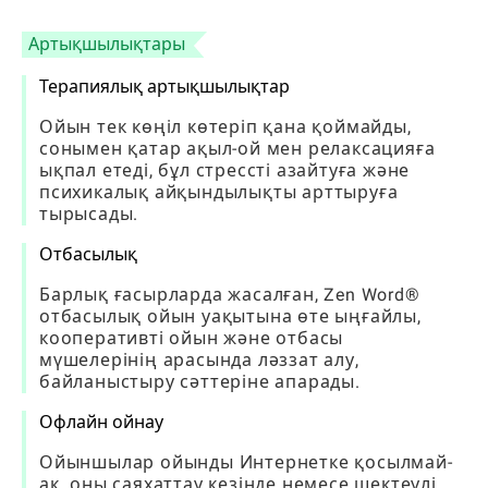
Артықшылықтары
Терапиялық артықшылықтар
Ойын тек көңіл көтеріп қана қоймайды,
сонымен қатар ақыл-ой мен релаксацияға
ықпал етеді, бұл стрессті азайтуға және
психикалық айқындылықты арттыруға
тырысады.
Отбасылық
Барлық ғасырларда жасалған, Zen Word®
отбасылық ойын уақытына өте ыңғайлы,
кооперативті ойын және отбасы
мүшелерінің арасында ләззат алу,
байланыстыру сәттеріне апарады.
Офлайн ойнау
Ойыншылар ойынды Интернетке қосылмай-
ақ, оны саяхаттау кезінде немесе шектеулі