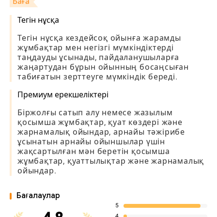
Баға
Тегін нұсқа
Тегін нұсқа кездейсоқ ойынға жарамды
жұмбақтар мен негізгі мүмкіндіктерді
таңдауды ұсынады, пайдаланушыларға
жаңартудан бұрын ойынның босаңсыған
табиғатын зерттеуге мүмкіндік береді.
Премиум ерекшеліктері
Біржолғы сатып алу немесе жазылым
қосымша жұмбақтар, қуат көздері және
жарнамалық ойындар, арнайы тәжірибе
ұсынатын арнайы ойыншылар үшін
жақсартылған мән беретін қосымша
жұмбақтар, қуаттылықтар және жарнамалық
ойындар.
Бағалаулар
5
4