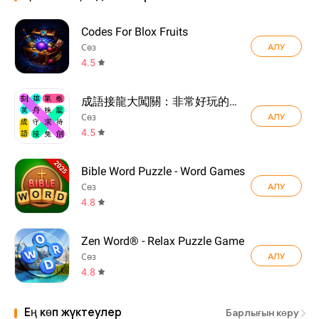
Codes For Blox Fruits
АЛУ
Сөз
4.5
成語接龍大闖關：非常好玩的單機益智小遊戲
АЛУ
Сөз
4.5
Bible Word Puzzle - Word Games
АЛУ
Сөз
4.8
Zen Word® - Relax Puzzle Game
АЛУ
Сөз
4.8
Ең көп жүктеулер
Барлығын көру