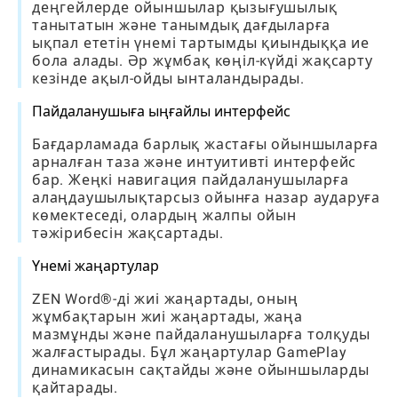
деңгейлерде ойыншылар қызығушылық
танытатын және танымдық дағдыларға
ықпал ететін үнемі тартымды қиындыққа ие
бола алады. Әр жұмбақ көңіл-күйді жақсарту
кезінде ақыл-ойды ынталандырады.
Пайдаланушыға ыңғайлы интерфейс
Бағдарламада барлық жастағы ойыншыларға
арналған таза және интуитивті интерфейс
бар. Жеңкі навигация пайдаланушыларға
алаңдаушылықтарсыз ойынға назар аударуға
көмектеседі, олардың жалпы ойын
тәжірибесін жақсартады.
Үнемі жаңартулар
ZEN Word®-ді жиі жаңартады, оның
жұмбақтарын жиі жаңартады, жаңа
мазмұнды және пайдаланушыларға толқуды
жалғастырады. Бұл жаңартулар GamePlay
динамикасын сақтайды және ойыншыларды
қайтарады.