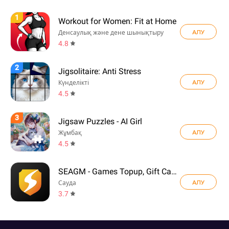
1
Workout for Women: Fit at Home
АЛУ
Денсаулық және дене шынықтыру
4.8
2
Jigsolitaire: Anti Stress
АЛУ
Күнделікті
4.5
3
Jigsaw Puzzles - AI Girl
АЛУ
Жұмбақ
4.5
SEAGM - Games Topup, Gift Card
АЛУ
Сауда
3.7