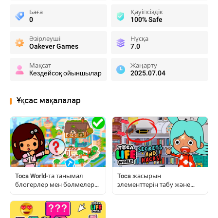
Баға
Қауіпсіздік
0
100% Safe
Әзірлеуші
Нұсқа
Oakever Games
7.0
Мақсат
Жаңарту
Кездейсоқ ойыншылар
2025.07.04
Ұқсас мақалалар
Toca World-та танымал
Toca жасырын
блогерлер мен бөлмелерді
элементтерін табу және
қалай қайталауға болады
ләззат алу: Толық
нұсқаулық