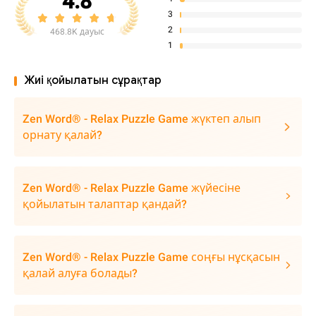
4.8
3
2
468.8K дауыс
1
Жиі қойылатын сұрақтар
Zen Word® - Relax Puzzle Game жүктеп алып
орнату қалай?
Zen Word® - Relax Puzzle Game жүйесіне
қойылатын талаптар қандай?
Zen Word® - Relax Puzzle Game соңғы нұсқасын
қалай алуға болады?