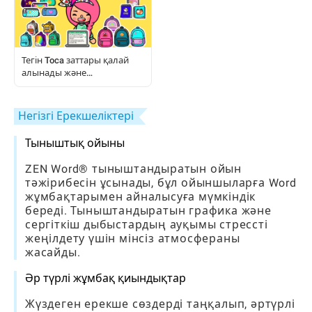
Тегін Toca заттары қалай
алынады және
қолданылады:
Ойыншыларға арналған
толық нұсқаулық
Негізгі Ерекшеліктері
Тыныштық ойыны
ZEN Word® тыныштандыратын ойын
тәжірибесін ұсынады, бұл ойыншыларға Word
жұмбақтарымен айналысуға мүмкіндік
береді. Тыныштандыратын графика және
сергіткіш дыбыстардың ауқымы стрессті
жеңілдету үшін мінсіз атмосфераны
жасайды.
Әр түрлі жұмбақ қиындықтар
Жүздеген ерекше сөздерді таңқалып, әртүрлі