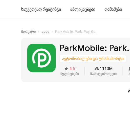
ᲡᲐᲣᲙᲔᲗᲔᲡᲝ ᲠᲔᲘᲢᲘᲜᲒᲘ
ᲐᲞᲚᲘᲙᲐᲪᲘᲔᲑᲘ
ᲗᲐᲛᲐᲨᲔᲑᲘ
მთავარი
›
apps
›
ParkMobile: Park. Pay. Go.
ParkMobile: Park.
ავტომობილები და ტრანსპორტი
4.5
1113M
შეფასებები
ჩამოტვირთვები