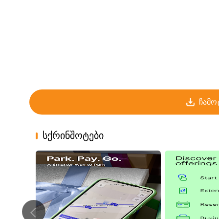
ჩამო
სქრინშოტები