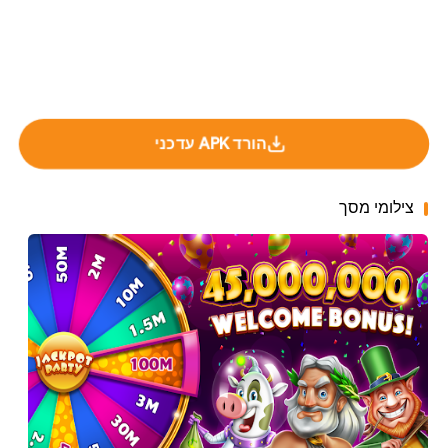
הורד APK עדכני
צילומי מסך