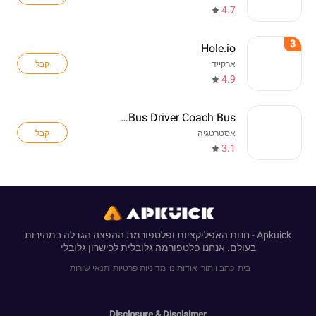
4.7
3
Hole.io
קבל
ארקייד
4.9
Real Bus Driver Coach Bus
קבל
אסטרטגיה
3.1
Apkuick - חנות האפליקציות ופלטפורמת ההפצה הגדלה במהירות
בעולם. אנחנו פלטפורמה גלובלית לכישרון גלובלי
בית
כתב ויתור
אודותינו
מדיניות פרטיות
תנאי שירות
Disclosure & Disclaimer