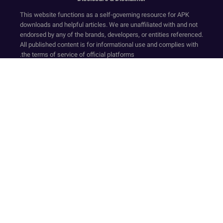
This website functions as a self-governing resource for APK
downloads and helpful articles. We are unaffiliated with and not
endorsed by any of the brands, developers, or entities referenced.
All published content is for informational use and complies with
the terms of service of official platforms.
We provide only original, non-modified software that has
undergone security screening, in accordance with our Zero-
Transaction and Safe-Resource standards. Financial dealings
are not supported on this website. Our resources and text ensure
a compliant environment by rejecting deceptive tactics and
registration requirements while upholding secure, official-
standard experiences.
Our platform is sustained via compliant ad services like Google
AdSense. The collection of sensitive personal data is strictly
avoided. Even though we facilitate access to APKs and official
links for user convenience, the website accepts no legal
responsibility for third-party site content or privacy measures. We
recommend that all users perform their own due diligence.