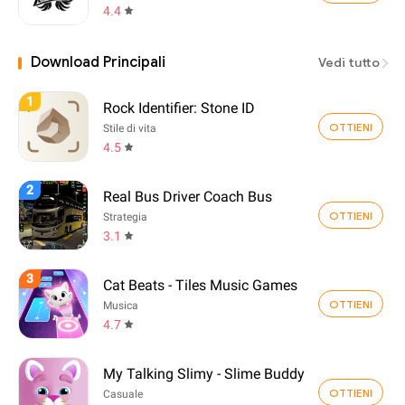
4.4
Download Principali
Vedi tutto
1
Rock Identifier: Stone ID
OTTIENI
Stile di vita
4.5
2
Real Bus Driver Coach Bus
OTTIENI
Strategia
3.1
3
Cat Beats - Tiles Music Games
OTTIENI
Musica
4.7
My Talking Slimy - Slime Buddy
OTTIENI
Casuale