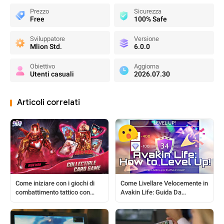
Prezzo
Sicurezza
Free
100% Safe
Sviluppatore
Versione
Mlion Std.
6.0.0
Obiettivo
Aggiorna
Utenti casuali
2026.07.30
Articoli correlati
Come iniziare con i giochi di
Come Livellare Velocemente in
combattimento tattico con
Avakin Life: Guida Da
carte: una guida completa per i
Principiante a Pro
nuovi giocatori