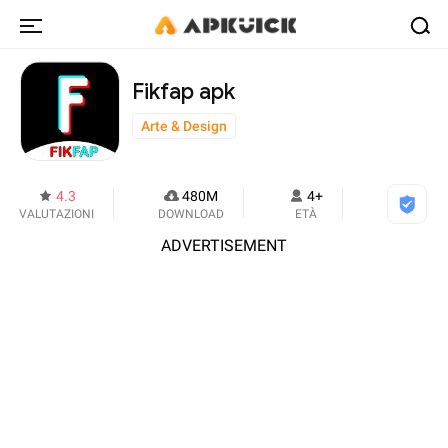
Fikfap apk
Arte & Design
4.3
480M
4+
VALUTAZIONI
DOWNLOAD
ETÀ
ADVERTISEMENT