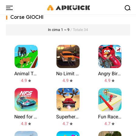
Corse GIOCHI
In cima 1 ~ 9
/ Totale 34
Animal Transform Race
No Limit Drag Racing 2
Angry Birds Go!
4.9
4.9
4.9
Need for speed
Superhero Car Stunts
Fun Race 3D
4.8
4.7
4.7