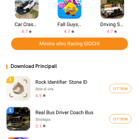
Car Crash Compilation Game
Fall Guys Royale
Driving School Simulator : EVO
4.7
4.7
4.7
Mostra altro Racing GIOCHI
Download Principali
1
Rock Identifier: Stone ID
OTTIENI
Stile di vita
4.5
2
Real Bus Driver Coach Bus
OTTIENI
Strategia
3.1