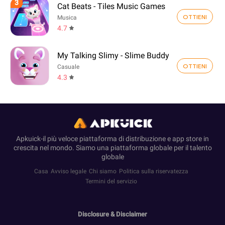
3
Cat Beats - Tiles Music Games
OTTIENI
Musica
4.7
My Talking Slimy - Slime Buddy
OTTIENI
Casuale
4.3
Apkuick-il più veloce piattaforma di distribuzione e app store in
crescita nel mondo. Siamo una piattaforma globale per il talento
globale
Casa
Avviso legale
Chi siamo
Politica sulla riservatezza
Termini del servizio
Disclosure & Disclaimer