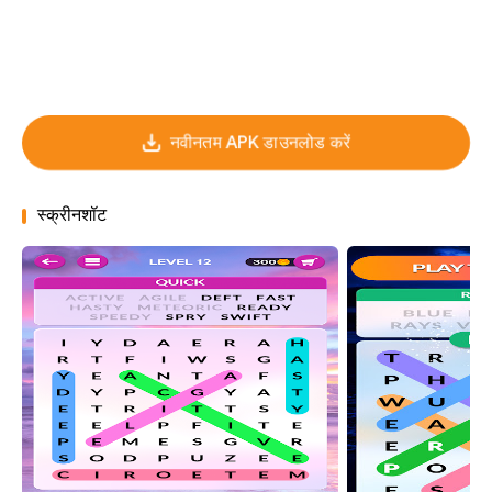
नवीनतम APK डाउनलोड करें
स्क्रीनशॉट