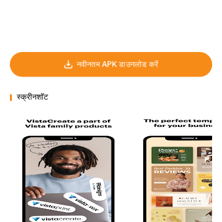
नवीनतम APK डाउनलोड करें
स्क्रीनशॉट