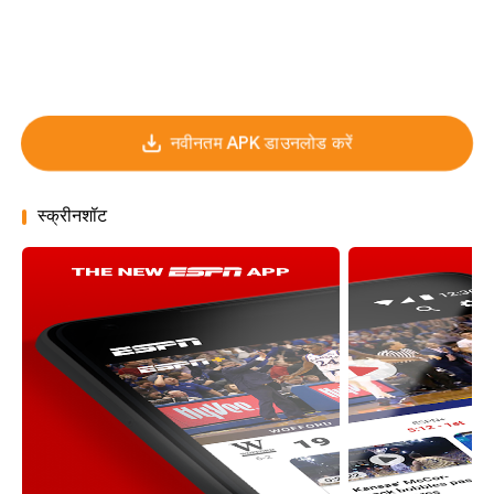
नवीनतम APK डाउनलोड करें
स्क्रीनशॉट