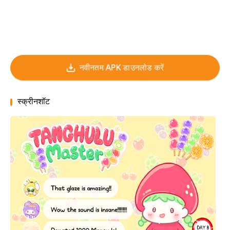
नवीनतम APK डाउनलोड करें
स्क्रीनशॉट