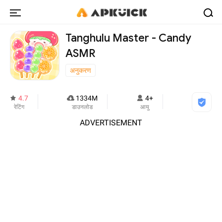
Tanghulu Master - Candy
ASMR
अनुकरण
4.7
1334M
4+
रेटिंग
डाउनलोड
आयु
ADVERTISEMENT