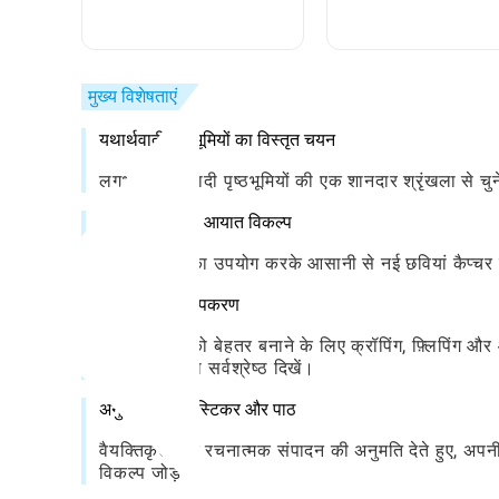
सकता हूँ?
सकते हैं?
मुख्य विशेषताएं
यथार्थवादी पृष्ठभूमियों का विस्तृत चयन
लगभग-यथार्थवादी पृष्ठभूमियों की एक शानदार श्रृंखला से चुने
कैमरा और गैलरी आयात विकल्प
कैमरा सुविधा का उपयोग करके आसानी से नई छवियां कैप्चर क
उन्नत संपादन उपकरण
अपनी छवियों को बेहतर बनाने के लिए क्रॉपिंग, फ़्लिपिंग और
संपादन के साथ सर्वश्रेष्ठ दिखें।
अनुकूलन योग्य स्टिकर और पाठ
वैयक्तिकृत और रचनात्मक संपादन की अनुमति देते हुए, अपनी 
विकल्प जोड़ें।