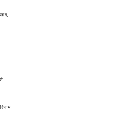
लागू
।
से
परिणाम