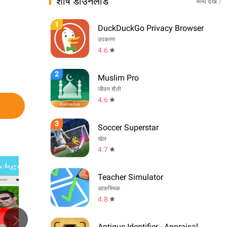
शीर्ष डाउनलोड
सभी देखें
1
DuckDuckGo Privacy Browser
उपकरण
4.6
2
Muslim Pro
जीवन शैली
4.6
3
Soccer Superstar
खेल
4.7
Teacher Simulator
आकस्मिक
4.8
Antique Identifier - Appraisal