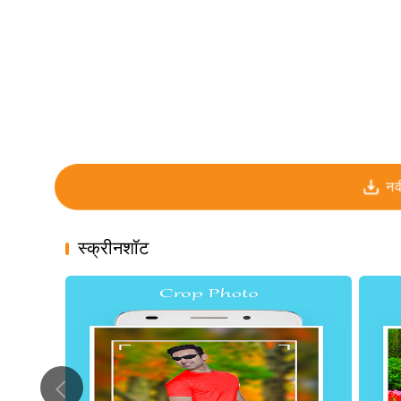
नव
स्क्रीनशॉट