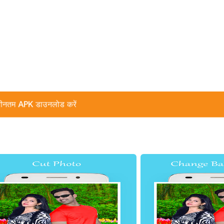
ीनतम APK डाउनलोड करें