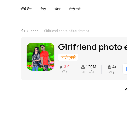
शीर्ष रैंक
ऐप्स
खेल
कैसे करें
होम
›
apps
›
Girlfriend photo editor frames
Girlfriend photo 
फोटोग्राफी
3.9
120M
4+
रेटिंग
डाउनलोड
आयु