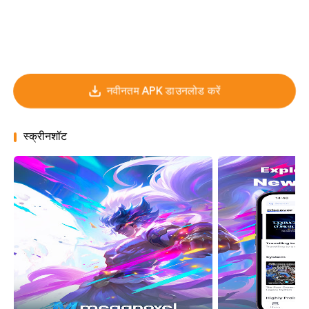
नवीनतम APK डाउनलोड करें
स्क्रीनशॉट