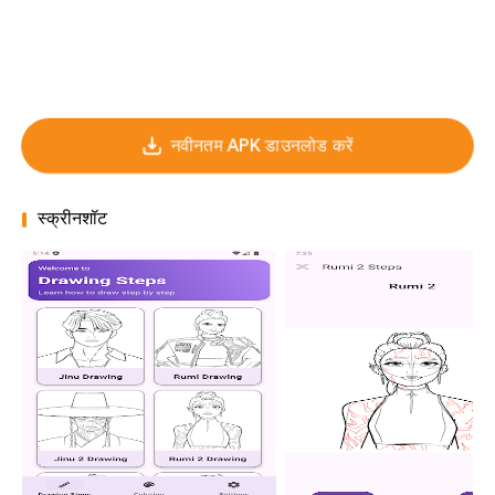
नवीनतम APK डाउनलोड करें
स्क्रीनशॉट