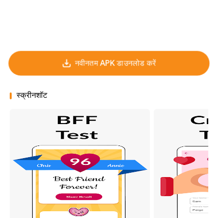
नवीनतम APK डाउनलोड करें
स्क्रीनशॉट