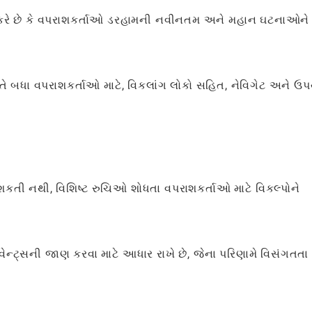
ત કરે છે કે વપરાશકર્તાઓ ડરહામની નવીનતમ અને મહાન ઘટનાઓને
, તે બધા વપરાશકર્તાઓ માટે, વિકલાંગ લોકો સહિત, નેવિગેટ અને ઉ
શકતી નથી, વિશિષ્ટ રુચિઓ શોધતા વપરાશકર્તાઓ માટે વિકલ્પોને
ન્ટ્સની જાણ કરવા માટે આધાર રાખે છે, જેના પરિણામે વિસંગતતા