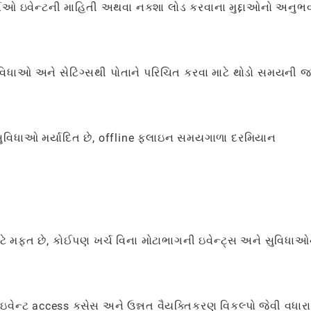
શકર્તાઓ ઇવેન્ટની માહિતી અથવા નકશા લોડ કરવાના મુદ્દાઓનો અનુભ
િધાઓ અને સેટિંગ્સથી પોતાને પરિચિત કરવા માટે થોડો સમયની 
સુવિધાઓ મર્યાદિત છે, offline ફલાઇન સમયગાળા દરમિયાન
ટે મફત છે, કોઈપણ ખર્ચ વિના મોટાભાગની ઇવેન્ટ્સ અને સુવિધાઓ
ટ ઇવેન્ટ access ક્સેસ અને ઉન્નત વૈયક્તિકરણ વિકલ્પો જેવી વધાર