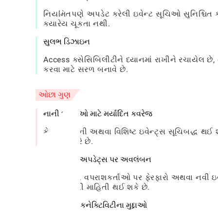
નિયમિતપણે અપડેટ કરેલી ઇવેન્ટ સૂચિઓ સુનિશ્ચિ
ક્યારેય ચૂકતા નથી.
સુલભ ડિઝાઇન
Access ક્સેસિબિલીટીને ધ્યાનમાં રાખીને રચાયેલ છે
કરવા માટે સરળ બનાવે છે.
ઓછા ગુણ
નાની ઘટનાઓ માટે મર્યાદિત કવરેજ
કેટલીક નાની અથવા વિશિષ્ટ ઇવેન્ટ્સ સૂચિબદ્ધ થઈ 
મર્યાદિત કરે છે.
વપરાશકર્તા અપડેટ્સ પર અવલંબન
એપ્લિકેશન વપરાશકર્તાઓ પર ફેરફારો અથવા નવી ઇવે
અથવા જૂની માહિતી થઈ શકે છે.
પ્રસંગોપાત કનેક્ટિવિટીના મુદ્દાઓ