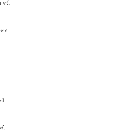
વ કરી
જરૂર
ની
ાની