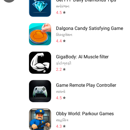
મનોરંજન
4.5
Dalgona Candy Satisfying Game
સિમ્યુલેશન
4.4
GigaBody: AI Muscle filter
ફોટોગ્રાફી
2.2
Game Remote Play Controller
સાધનો
4.5
Obby World: Parkour Games
સાહસિક
4.3