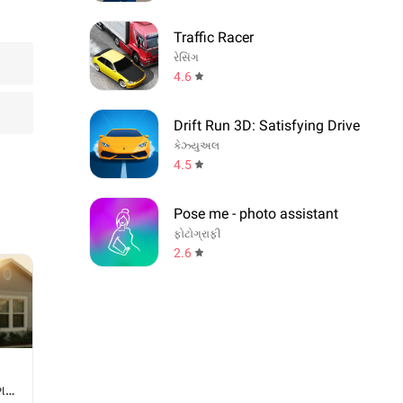
Traffic Racer
રેસિંગ
4.6
Drift Run 3D: Satisfying Drive
કેઝ્યુઅલ
4.5
Pose me - photo assistant
ફોટોગ્રાફી
2.6
નગત