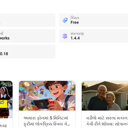
કિંમત
સ
Free
તા
સંસ્કરણ
works
1.4.4
0.18
અમારા ફોનમાં 5 મિનિટમાં
વડીલો માટે સસ્તા મકાન
ફ્રીમાં લોકપ્રિય સ્વિચ ગેમ
કેવી રીતે શોધવા: સોપા
 કયા