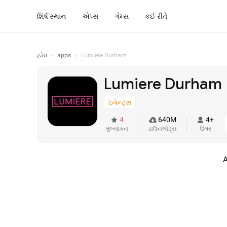
શિર્ષ સ્થાન
એપ્સ
ગેમ્સ
કઈ રીતે
હોમ
›
apps
›
Lumiere Durham
Lumiere Durham
ઇવેન્ટ્સ
4
640M
4+
મુલ્યાંકન
ડાઉનલોડ્સ
ઉંમર