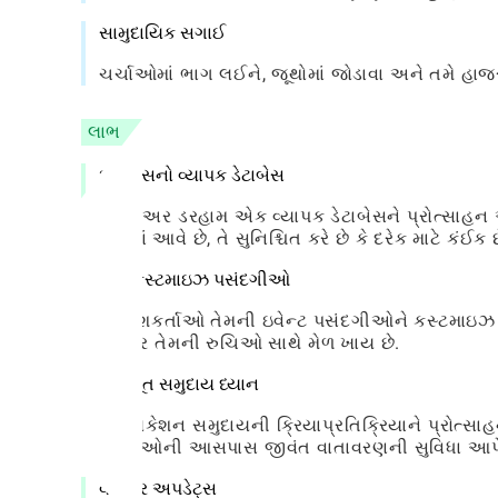
સામુદાયિક સગાઈ
ચર્ચાઓમાં ભાગ લઈને, જૂથોમાં જોડાવા અને તમે હાજ
લાભ
ઇવેન્ટ્સનો વ્યાપક ડેટાબેસ
લ્યુમિઅર ડરહામ એક વ્યાપક ડેટાબેસને પ્રોત્સાહન
લેવામાં આવે છે, તે સુનિશ્ચિત કરે છે કે દરેક માટે કંઈક છ
ખૂબ કસ્ટમાઇઝ પસંદગીઓ
વપરાશકર્તાઓ તેમની ઇવેન્ટ પસંદગીઓને કસ્ટમાઇઝ ક
ખરેખર તેમની રુચિઓ સાથે મેળ ખાય છે.
મજબૂત સમુદાય ધ્યાન
એપ્લિકેશન સમુદાયની ક્રિયાપ્રતિક્રિયાને પ્રોત્સા
ઘટનાઓની આસપાસ જીવંત વાતાવરણની સુવિધા આપે
વારંવાર અપડેટ્સ