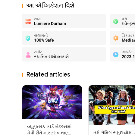
આ એપ્લિકેશન વિશે
નામ
વર્ગ
Lumiere Durham
ઇવેન્ટ્
સલામતી
વિકાસકર્
100% Safe
Media
ટાર્ગેટ
અપડેટ
સ્થાનિક સંશોધનકારો
2023.1
Related articles
વ્યૂહાત્મક કાર્ડ બેટલ્સમાં
તમે ગેમિંગ સમુદાયોમાં
કેવી રીતે માસ્ટર બનવું: