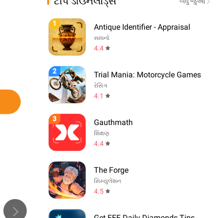
ટોપ ડાઉનલોડ્સ
બધું જુઓ
1
Antique Identifier - Appraisal
સાધનો
4.4
2
Trial Mania: Motorcycle Games
રેસિંગ
4.1
3
Gauthmath
શિક્ષણ
4.4
The Forge
સિમ્યુલેશન
4.5
Get FFF Daily Diamonds Tips