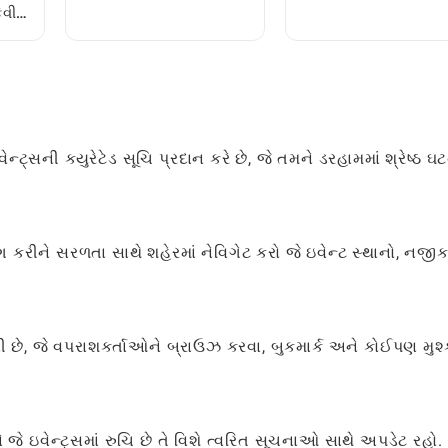
કેવી રીતે રમવી
માર્ગદર્શિકા
ેવી
્સની ક્યુરેટેડ સૂચિ પ્રદાન કરે છે, જે તમને ડરહામમાં શ્રેષ્ઠ 
કરીને સરળતા સાથે શહેરમાં નેવિગેટ કરો જે ઇવેન્ટ સ્થાનો, નજી
, જે વપરાશકર્તાઓને બ્રાઉઝ કરવા, બુકમાર્ક અને કોઈપણ મુશ્
 જે ઇવેન્ટ્સમાં રુચિ છે તે વિશે ત્વરિત સૂચનાઓ સાથે અપડેટ રહો.