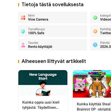
Tietoja tästä sovelluksesta
Nimi
kategor
Vine Camera
Videon 
Turvallisuus
Kehittä
100% Safe
Twitter
Tavoite
Päivitä
Rento käyttäjät
2026.0
Aiheeseen liittyvät artikkelit
Kuinka oppia uusi kieli
Kuinka käyttää Steal
tyhjästä: Täydellinen
Brainrot OP -skriptiä