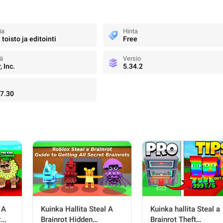
ia
Hinta
toisto ja editointi
Free
jä
Versio
, Inc.
5.34.2
7.30
 A
Kuinka Hallita Steal A
Kuinka hallita Steal a
:
Brainrot Hidden
Brainrot Theft