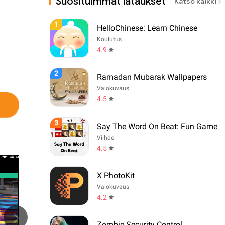
Suosituimmat lataukset
Katso kaikki
1
HelloChinese: Learn Chinese
Koulutus
4.9
2
Ramadan Mubarak Wallpapers
Valokuvaus
4.5
3
Say The Word On Beat: Fun Game
Viihde
4.5
X PhotoKit
Valokuvaus
4.2
Zombie Security Control