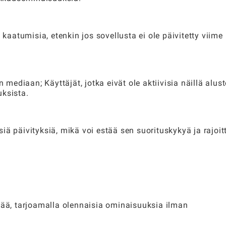
i kaatumisia, etenkin jos sovellusta ei ole päivitetty viime
 mediaan; Käyttäjät, jotka eivät ole aktiivisia näillä alusto
uksista.
iä päivityksiä, mikä voi estää sen suorituskykyä ja rajoit
ää, tarjoamalla olennaisia ​​ominaisuuksia ilman