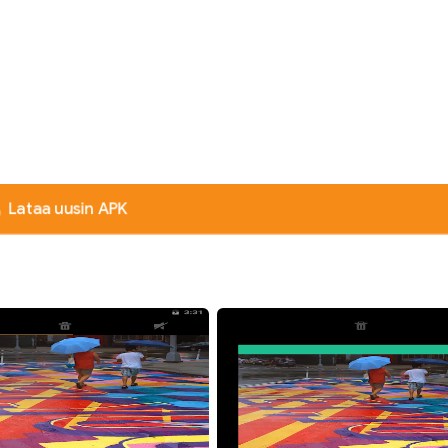
Lataa uusin APK