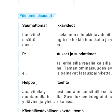
opas aloittelijalle
vaiheittainen opas
Ydinominaisuudet
Saumattomat silmukkavideot
Luo viihdyttäviä 6 sekunnin silmukkaavideoit
sisältöön, joka vangitsee hetkiä hauskalla ja v
median jakamiseen.
Reaaliaikaiset vaikutukset ja suodattimet
Paranna luovuuttasi erilaisilla reaaliaikaisilla
tallennuksen aikana. Tämän ominaisuuden avu
ennen kuin he edes painavat latauspainiketta.
Helppo jakamisvaihtoehto
Jaa viiniköynnöksesi suoraan suosituille sosia
muutamalla hanalla. Sovelluksen integrointi s
ystävien ja yleisön kanssa.
Käyttäjäystävällinen käyttöliittymä