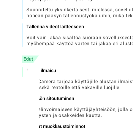
Suunniteltu yksinkertaisesti mielessä, sovell
nopean pääsyn tallennustyökaluihin, mikä teke
Tallenna videot laitteeseen
Voit vain jakaa sisältöä suoraan sovelluksest
myöhempää käyttöä varten tai jakaa eri alust
Edut
Luova ilmaisu
Vine Camera tarjoaa käyttäjille alustan ilmais
sopii sekä rentoille että vakaville luojille.
Yhteisön sitoutuminen
Liity elinvoimaiseen käyttäjäyhteisöön, jolla o
tykkäysten ja osakkeiden kautta.
Nopeat muokkaustoiminnot