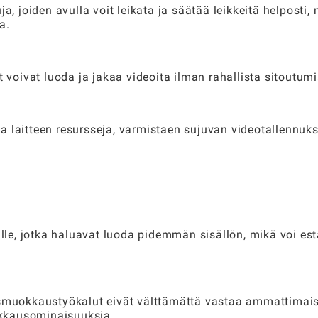
a, joiden avulla voit leikata ja säätää leikkeitä helposti,
a.
t voivat luoda ja jakaa videoita ilman rahallista sitoutumi
a laitteen resursseja, varmistaen sujuvan videotallennuk
ille, jotka haluavat luoda pidemmän sisällön, mikä voi es
rusmuokkaustyökalut eivät välttämättä vastaa ammattimai
uokkausominaisuuksia.