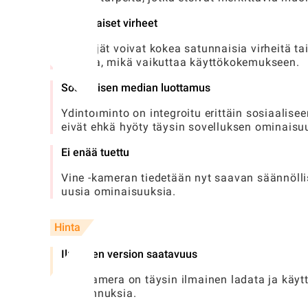
Satunnaiset virheet
Käyttäjät voivat kokea satunnaisia ​​virheitä ta
aikoina, mikä vaikuttaa käyttökokemukseen.
Sosiaalisen median luottamus
Ydintoiminto on integroitu erittäin sosiaaliseen
eivät ehkä hyöty täysin sovelluksen ominaisu
Ei enää tuettu
Vine -kameran tiedetään nyt saavan säännöllis
uusia ominaisuuksia.
Hinta
Ilmainen version saatavuus
Viinikamera on täysin ilmainen ladata ja käytt
kustannuksia.