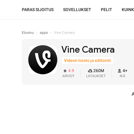
PARAS SIJOITUS
SOVELLUKSET
PELIT
KUIN
Etusivu
›
apps
›
Vine Camera
Vine Camera
Videon toisto ja editointi
4.9
260M
4+
ARVIOT
LATAUKSET
IKÄ