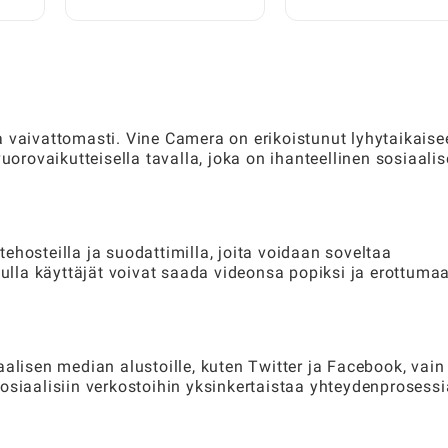
Brainrots: Täydellinen
Techniques:
Pelaajan Opas
vaiheittainen opas
pelaajille
a vaivattomasti. Vine Camera on erikoistunut lyhytaikaise
uorovaikutteisella tavalla, joka on ihanteellinen sosiaali
 tehosteilla ja suodattimilla, joita voidaan soveltaa
lla käyttäjät voivat saada videonsa popiksi ja erottuma
alisen median alustoille, kuten Twitter ja Facebook, vain
osiaalisiin verkostoihin yksinkertaistaa yhteydenprosessi