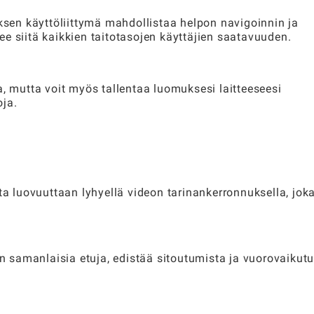
uksen käyttöliittymä mahdollistaa helpon navigoinnin ja
e siitä kaikkien taitotasojen käyttäjien saatavuuden.
a, mutta voit myös tallentaa luomuksesi laitteeseesi
oja.
ta luovuuttaan lyhyellä videon tarinankerronnuksella, jok
n samanlaisia ​​etuja, edistää sitoutumista ja vuorovaikut