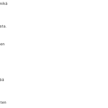
 mikä
sta.
sen
tää
sten