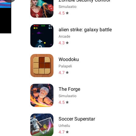
Simulaatio
4.5
alien strike: galaxy battle
Arcade
4.3
Woodoku
Palapeli
4.7
The Forge
Simulaatio
4.5
Soccer Superstar
Urheilu
4.7