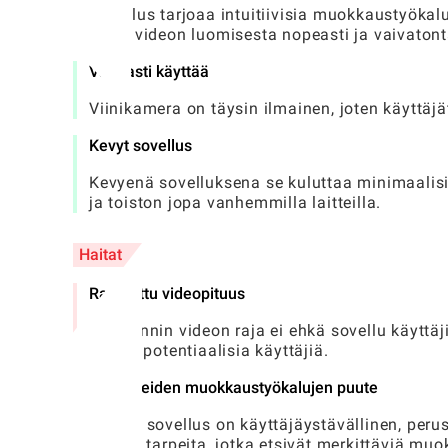
Sovellus tarjoaa intuitiivisia muokkaustyökaluj
tekee videon luomisesta nopeasti ja vaivatont
Vapaasti käyttää
Viinikamera on täysin ilmainen, joten käyttäjä
Kevyt sovellus
Kevyenä sovelluksena se kuluttaa minimaalisi
ja toiston jopa vanhemmilla laitteilla.
Haitat
Rajoitettu videopituus
6 sekunnin videon raja ei ehkä sovellu käyttäj
joitain potentiaalisia käyttäjiä.
Edistyneiden muokkaustyökalujen puute
Vaikka sovellus on käyttäjäystävällinen, pe
luojien tarpeita, jotka etsivät merkittäviä m