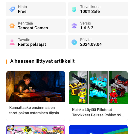
Hinta
Turvallisuus
Free
100% Safe
Kehittäjä
Versio
Tencent Games
1.6.6.2
Tavoite
Päivitä
Rento pelaajat
2024.09.04
Aiheeseen liittyvät artikkelit
Kannattaako ensimmäisen
Kuinka Löytää Piilotetut
tarot-pakan ostaminen täysin
Tarvikkeet Pelissä Roblox 99
aloittelijana?
Nights In The Forest