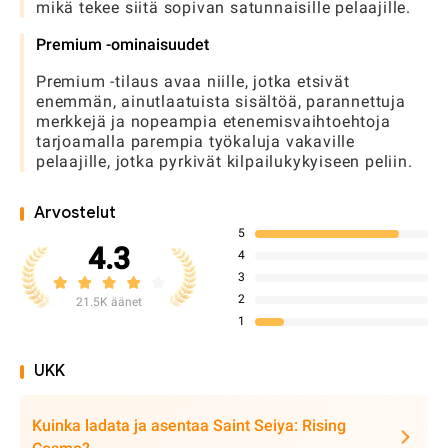
mikä tekee siitä sopivan satunnaisille pelaajille.
Premium -ominaisuudet
Premium -tilaus avaa niille, jotka etsivät
enemmän, ainutlaatuista sisältöä, parannettuja
merkkejä ja nopeampia etenemisvaihtoehtoja
tarjoamalla parempia työkaluja vakaville
pelaajille, jotka pyrkivät kilpailukykyiseen peliin.
Arvostelut
5
4.3
4
3
2
21.5K äänet
1
UKK
Kuinka ladata ja asentaa Saint Seiya: Rising