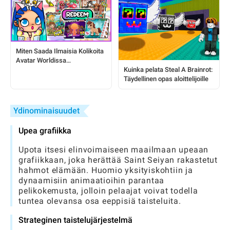
Miten Saada Ilmaisia Kolikoita
Avatar Worldissa
Turvallisesti?
Kuinka pelata Steal A Brainrot:
Täydellinen opas aloittelijoille
Ydinominaisuudet
Upea grafiikka
Upota itsesi elinvoimaiseen maailmaan upeaan
grafiikkaan, joka herättää Saint Seiyan rakastetut
hahmot elämään. Huomio yksityiskohtiin ja
dynaamisiin animaatioihin parantaa
pelikokemusta, jolloin pelaajat voivat todella
tuntea olevansa osa eeppisiä taisteluita.
Strateginen taistelujärjestelmä