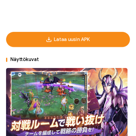
Lataa uusin APK
Näyttökuvat