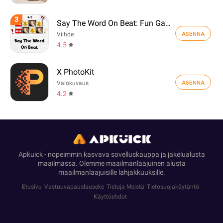
3
Say The Word On Beat: Fun Game
ASENNA
Viihde
4.5
X PhotoKit
ASENNA
Valokuvaus
4.2
Apkuick - nopeimmin kasvava sovelluskauppa ja jakelualusta
maailmassa. Olemme maailmanlaajuinen alusta
maailmanlaajuisille lahjakkuuksille.
Etusivu
Vastuuvapauslauseke
Tietoja Meistä
Tietosuojakäytäntö
Käyttöehdot