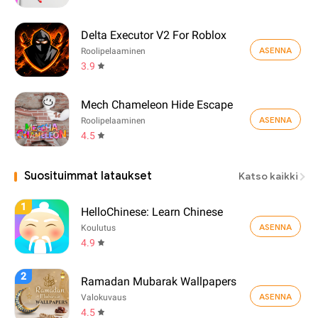
Delta Executor V2 For Roblox
ASENNA
Roolipelaaminen
3.9
Mech Chameleon Hide Escape
ASENNA
Roolipelaaminen
4.5
Suosituimmat lataukset
Katso kaikki
1
HelloChinese: Learn Chinese
ASENNA
Koulutus
4.9
2
Ramadan Mubarak Wallpapers
ASENNA
Valokuvaus
4.5