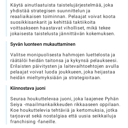
Käytä ainutlaatuista taistelujärjestelmää, joka
yhdistää strategisen suunnittelun ja
reaaliaikaisen toiminnan. Pelaajat voivat koota
suosikkisankarit ja kehittää taktiikoita
voittaakseen haastavat viholliset, mikä tekee
jokaisesta taistelusta jännittävän kokemuksen.
Syvän luonteen mukauttaminen
Valitse monipuolisesta hahmojen luettelosta ja
räätälöi heidän taitonsa ja kykynsä pelaukseesi.
Erilaisten päivitysten ja laitevaihtoehtojen avulla
pelaajat voivat luoda joukkueen, joka heijastaa
heidän mieltymyksiään ja strategioitaan.
Kiinnostava juoni
Seuraa houkuttelevaa juoni, joka laajenee Pyhän
Seiya -maailmankaikkeuden rikkaaseen oppilaan.
Koe houkuttelevia tehtäviä ja kertomuksia, jotka
tarjoavat sekä nostalgiaa että uusia seikkailuja
franchising -faneille.