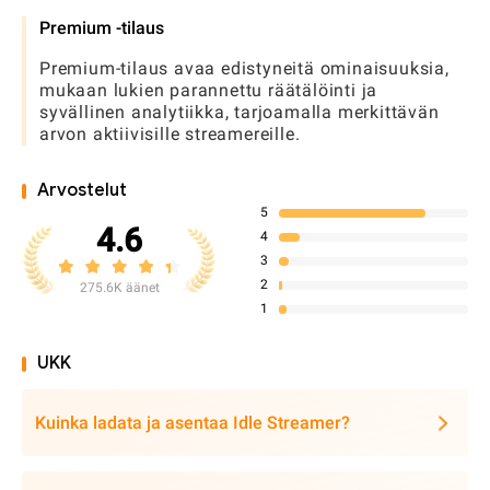
Premium -tilaus
Premium-tilaus avaa edistyneitä ominaisuuksia,
mukaan lukien parannettu räätälöinti ja
syvällinen analytiikka, tarjoamalla merkittävän
arvon aktiivisille streamereille.
Arvostelut
5
4.6
4
3
2
275.6K äänet
1
UKK
Kuinka ladata ja asentaa Idle Streamer?