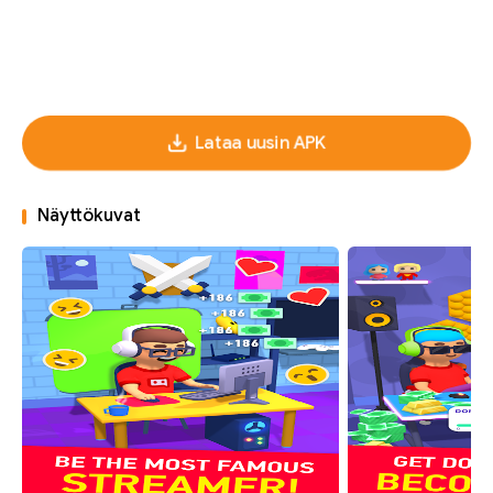
Lataa uusin APK
Näyttökuvat