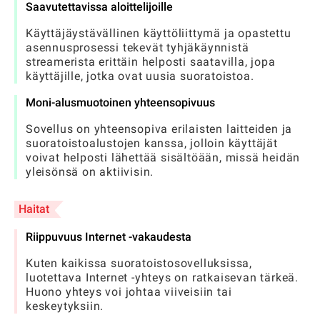
Saavutettavissa aloittelijoille
Käyttäjäystävällinen käyttöliittymä ja opastettu
asennusprosessi tekevät tyhjäkäynnistä
streamerista erittäin helposti saatavilla, jopa
käyttäjille, jotka ovat uusia suoratoistoa.
Moni-alusmuotoinen yhteensopivuus
Sovellus on yhteensopiva erilaisten laitteiden ja
suoratoistoalustojen kanssa, jolloin käyttäjät
voivat helposti lähettää sisältöään, missä heidän
yleisönsä on aktiivisin.
Haitat
Riippuvuus Internet -vakaudesta
Kuten kaikissa suoratoistosovelluksissa,
luotettava Internet -yhteys on ratkaisevan tärkeä.
Huono yhteys voi johtaa viiveisiin tai
keskeytyksiin.