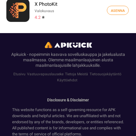
X PhotoKit
ASENNA
Valokuvaus
4.2
Apkuick - nopeimmin kasvava sovelluskauppa ja jakelualusta
maailmassa. Olemme maailmanlaajuinen alusta
maailmanlaajuisille lahjakkuuksille.
Etusivu
Vastuuvapauslauseke
Tietoja Meistä
Tietosuojakäytäntö
Käyttöehdot
Disclosure & Disclaimer
This website functions as a self-governing resource for APK
downloads and helpful articles. We are unaffiliated with and not
endorsed by any of the brands, developers, or entities referenced.
All published content is for informational use and complies with
the terms of service of official platforms.