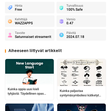
Hinta
Turvallisuus
Free
100% Safe
Kehittäjä
Versio
WAZZAPPS
0.47
Tavoite
Päivitä
Satunnaiset streamerit
2024.07.18
Aiheeseen liittyvät artikkelit
Kuinka oppia uusi kieli
Kuinka paljastaa
tyhjästä: Täydellinen opas
syntymäsymboliesi kätketyt
aloittelijalle
salaisuudet: kukat, eläimet,
kivet ja paljon muuta