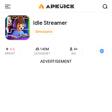
Idle Streamer
Simulaatio
4.6
140M
4+
ARVIOT
LATAUKSET
IKÄ
ADVERTISEMENT