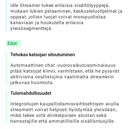
Idle Streamer tukee erilaisia ​​sisältötyyppejä,
mukaan lukien pelaaminen, keskusteluohjelmat ja
oppaat, jolloin luojat voivat monipuolistaa
kanaviaan ja houkutella erilaisia ​​
yleisösegmenttejä.
Edut
Tehokas katsojan sitoutuminen
Automaattinen chat -vuorovaikutusominaisuus
pitää katsojat kiinni, varmistaen, että he pysyvät
aktiivisina osallistujina vaatimatta streamerin
jatkuvaa huomiota.
Tulomahdollisuudet
Integroitujen kaupallistamisvaihtoehtojen avulla
streamerit voivat helposti hyödyntää yleisöään,
mikä tekee siitä elinkelpoisen alustan sekä
harrastajille että ammatillisille sisällöntuojille.