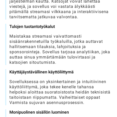
järjestelmän kautta. Katsojat voivat lähettää
viestejä, ja sovellus voi vastata älykkäästi
pitämällä streamasi vilkkaana ja interaktiivisena
tarvitsematta jatkuvaa valvontaa.
Tulojen tuotantotyökalut
Maistakaa streamasi vaivattomasti
sisäänrakennetuilla työkaluilla, jotka auttavat
hallitsemaan tilauksia, lahjoituksia ja
sponsorointeja. Sovellus tarjoaa analytiikan, joka
auttaa sinua ymmärtämään tulovirtaasi ja
katsojien sitoutumista.
Käyttäjäystävällinen käyttöliittymä
Sovelluksessa on yksinkertainen ja intuitiivinen
käyttöliittymä, joka tekee kenelle tahansa
helpoksi aloittaa suoratoistosta heidän teknisistä
taitoistaan ​​riippumatta. Vaiheittaiset oppaat
Varmista sujuvan asennusprosessin.
Monipuolinen sisällön luominen