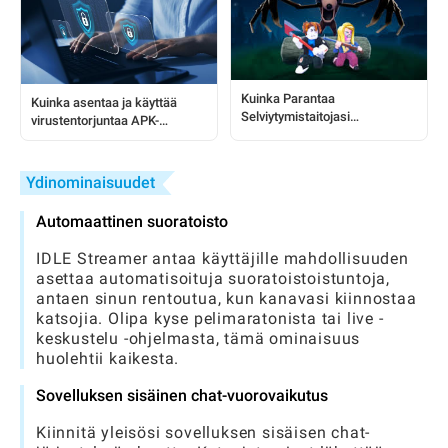
Kuinka Parantaa
Kuinka asentaa ja käyttää
Selviytymistaitojasi
virustentorjuntaa APK-
Robloxissa: 99 Nights In The
käyttäjille: Täydellinen
Forest
vaiheittainen opas
Ydinominaisuudet
Automaattinen suoratoisto
IDLE Streamer antaa käyttäjille mahdollisuuden
asettaa automatisoituja suoratoistoistuntoja,
antaen sinun rentoutua, kun kanavasi kiinnostaa
katsojia. Olipa kyse pelimaratonista tai live -
keskustelu -ohjelmasta, tämä ominaisuus
huolehtii kaikesta.
Sovelluksen sisäinen chat-vuorovaikutus
Kiinnitä yleisösi sovelluksen sisäisen chat-