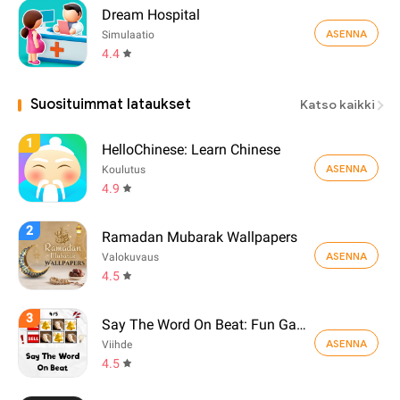
Dream Hospital
ASENNA
Simulaatio
4.4
Suosituimmat lataukset
Katso kaikki
1
HelloChinese: Learn Chinese
ASENNA
Koulutus
4.9
2
Ramadan Mubarak Wallpapers
ASENNA
Valokuvaus
4.5
3
Say The Word On Beat: Fun Game
ASENNA
Viihde
4.5