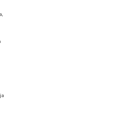
a,
a
ja