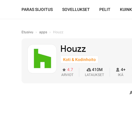
PARAS SIJOITUS
SOVELLUKSET
PELIT
KUIN
Etusivu
›
apps
›
Houzz
Houzz
Koti & Kodinhoito
4.7
410M
4+
ARVIOT
LATAUKSET
IKÄ