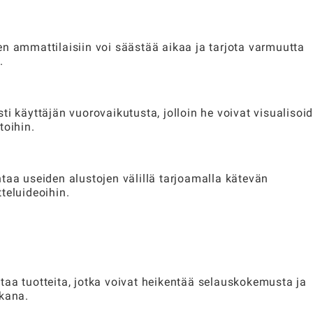
n ammattilaisiin voi säästää aikaa ja tarjota varmuutta
.
i käyttäjän vuorovaikutusta, jolloin he voivat visualisoi
toihin.
taa useiden alustojen välillä tarjoamalla kätevän
teluideoihin.
taa tuotteita, jotka voivat heikentää selauskokemusta ja
ikana.