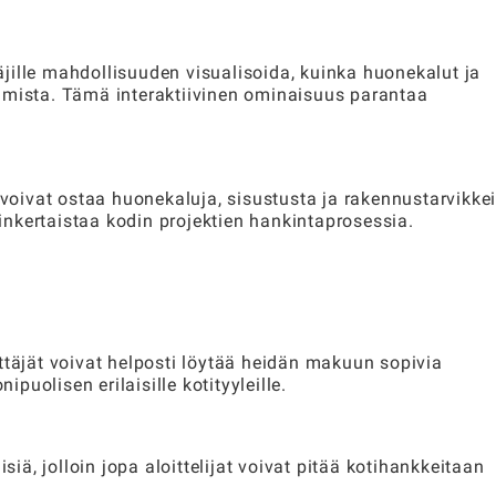
jille mahdollisuuden visualisoida, kuinka huonekalut ja
amista. Tämä interaktiivinen ominaisuus parantaa
 voivat ostaa huonekaluja, sisustusta ja rakennustarvikke
nkertaistaa kodin projektien hankintaprosessia.
ttäjät voivat helposti löytää heidän makuun sopivia
ipuolisen erilaisille kotityyleille.
siä, jolloin jopa aloittelijat voivat pitää kotihankkeitaan