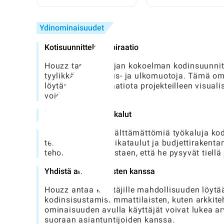
vähäkalorinen
ostaminen tavallisel
päivällinen:
käyttäjälle?
Yksinkertainen opas
Ydinominaisuudet
kotikokeille
Kotisuunnittelu inspiraatio
Houzz tarjoaa laajan kokoelman kodinsuunnitte
tyylikkäitä sisustus- ja ulkomuotoja. Tämä om
löytämään inspiraatiota projekteilleen visualiso
voidaan yhdistää.
Projektinhallintatyökalut
Sovellus tarjoaa välttämättömiä työkaluja ko
tehtäväluettelot, aikataulut ja budjettiraken
tehokkaasti varmistaen, että he pysyvät tiellä 
Yhdistä ammattilaisten kanssa
Houzz antaa käyttäjille mahdollisuuden löytä
kodinsisustamisammattilaisten, kuten arkkitehd
ominaisuuden avulla käyttäjät voivat lukea a
suoraan asiantuntijoiden kanssa.