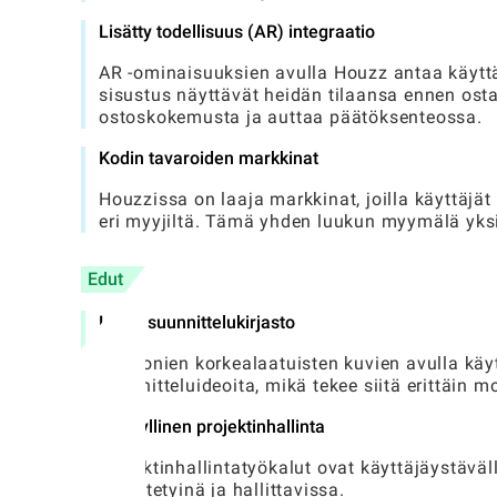
Lisätty todellisuus (AR) integraatio
AR -ominaisuuksien avulla Houzz antaa käyttä
sisustus näyttävät heidän tilaansa ennen ost
ostoskokemusta ja auttaa päätöksenteossa.
Kodin tavaroiden markkinat
Houzzissa on laaja markkinat, joilla käyttäjät
eri myyjiltä. Tämä yhden luukun myymälä yksi
Edut
Laaja suunnittelukirjasto
Miljoonien korkealaatuisten kuvien avulla käy
suunnitteluideoita, mikä tekee siitä erittäin mon
Hyödyllinen projektinhallinta
Projektinhallintatyökalut ovat käyttäjäystävälli
järjestetyinä ja hallittavissa.