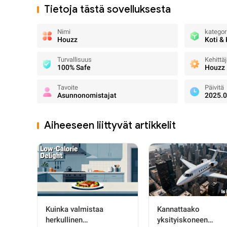
Tietoja tästä sovelluksesta
Nimi
kategor
Houzz
Koti &
Turvallisuus
Kehittä
100% Safe
Houzz
Tavoite
Päivitä
Asunnonomistajat
2025.0
Aiheeseen liittyvät artikkelit
Kuinka valmistaa
Kannattaako
herkullinen
yksityiskoneen