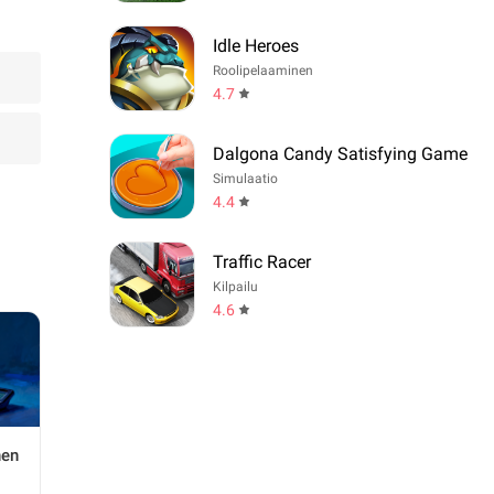
Idle Heroes
Roolipelaaminen
4.7
Dalgona Candy Satisfying Game
Simulaatio
4.4
Traffic Racer
Kilpailu
4.6
nen