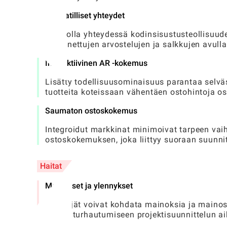
Ammatilliset yhteydet
Kyky olla yhteydessä kodinsisustusteollisuude
todennettujen arvostelujen ja salkkujen avulla
Interaktiivinen AR -kokemus
Lisätty todellisuusominaisuus parantaa selväst
tuotteita koteissaan vähentäen ostohintoja os
Saumaton ostoskokemus
Integroidut markkinat minimoivat tarpeen vaih
ostoskokemuksen, joka liittyy suoraan suunnit
Haitat
Mainokset ja ylennykset
Käyttäjät voivat kohdata mainoksia ja mainos
johtaa turhautumiseen projektisuunnittelun a