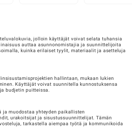
le
kartoittaminen yli 55-
vuotiaiden yhteisöille
luvalokuvia, jolloin käyttäjät voivat selata tuhansia
inaisuus auttaa asunnonomistajia ja suunnittelijoita
imalla, kuinka erilaiset tyylit, materiaalit ja asetteluja
dinsisustamisprojektien hallintaan, mukaan lukien
taminen. Käyttäjät voivat suunnitella kunnostuksensa
ja budjetin puitteissa.
ä ja muodostaa yhteyden paikallisten
it, urakoitsijat ja sisustussuunnittelijat. Tämän
rvosteluja, tarkastella aiempaa työtä ja kommunikoida