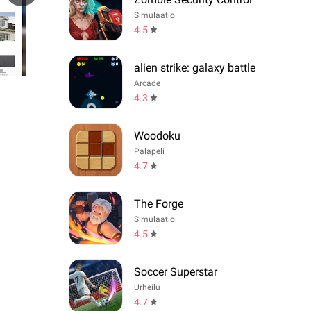
Simulaatio
4.5
alien strike: galaxy battle
Arcade
4.3
Woodoku
Palapeli
4.7
The Forge
Simulaatio
4.5
Soccer Superstar
Urheilu
4.7