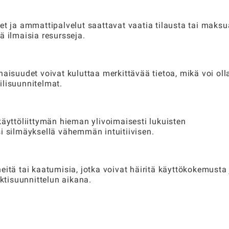
et ja ammattipalvelut saattavat vaatia tilausta tai maksu
 ilmaisia ​​resursseja.
aisuudet voivat kuluttaa merkittävää tietoa, mikä voi oll
iilisuunnitelmat.
käyttöliittymän hieman ylivoimaisesti lukuisten
i silmäyksellä vähemmän intuitiivisen.
eitä tai kaatumisia, jotka voivat häiritä käyttökokemusta 
ektisuunnittelun aikana.