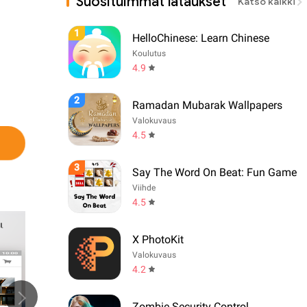
Suosituimmat lataukset
Katso kaikki
1
HelloChinese: Learn Chinese
Koulutus
4.9
2
Ramadan Mubarak Wallpapers
Valokuvaus
4.5
3
Say The Word On Beat: Fun Game
Viihde
4.5
X PhotoKit
Valokuvaus
4.2
Zombie Security Control