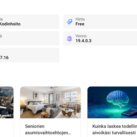
ia
Hinta
 Kodinhoito
Free
jä
Versio
19.4.0.3
7.16
Seniorien
Kuinka laskea todelli
asumisvaihtoehtojen
aivoikäsi turvallisesti