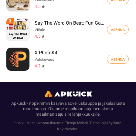
Valokuvaus
4.5
3
Say The Word On Beat: Fun Game
ASENNA
Viihde
4.5
X PhotoKit
ASENNA
Valokuvaus
4.2
Apkuick - nopeimmin kasvava sovelluskauppa ja jakelualusta
maailmassa. Olemme maailmanlaajuinen alusta
maailmanlaajuisille lahjakkuuksille.
Etusivu
Vastuuvapauslauseke
Tietoja Meistä
Tietosuojakäytäntö
Käyttöehdot