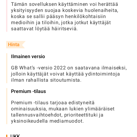
Tämän sovelluksen käyttäminen voi herättää
yksityisyyden suojaa koskevia huolenaiheita,
koska se sallii pääsyn henkilökohtaisiin
medioihin ja tiloihin, jotka jotkut käyttäjät
saattavat löytää häiritseviä.
Hinta
Ilmainen versio
GB What’s -versio 2022 on saatavana ilmaiseksi,
jolloin käyttäjät voivat käyttää ydintoimintoja
ilman rahallista sitoutumista.
Premium -tilaus
Premium -tilaus tarjoaa edistyneitä
ominaisuuksia, mukaan lukien ylimääräiset
tallennusvaihtoehdot, prioriteettituki ja
yksinoikeudella mediamuodot.
UKK