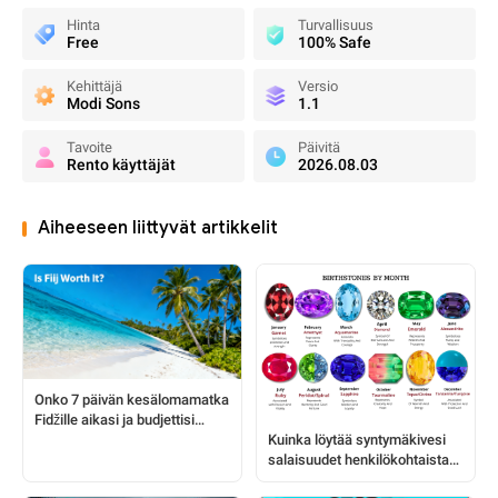
Hinta
Turvallisuus
Free
100% Safe
Kehittäjä
Versio
Modi Sons
1.1
Tavoite
Päivitä
Rento käyttäjät
2026.08.03
Aiheeseen liittyvät artikkelit
Onko 7 päivän kesälomamatka
Fidžille aikasi ja budjettisi
Kuinka löytää syntymäkivesi
arvoinen vuonna 2024?
salaisuudet henkilökohtaista
oivallusta varten