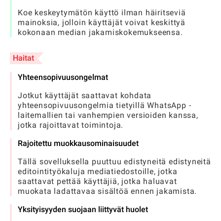
Koe keskeytymätön käyttö ilman häiritseviä
mainoksia, jolloin käyttäjät voivat keskittyä
kokonaan median jakamiskokemukseensa.
Haitat
Yhteensopivuusongelmat
Jotkut käyttäjät saattavat kohdata
yhteensopivuusongelmia tietyillä WhatsApp -
laitemallien tai vanhempien versioiden kanssa,
jotka rajoittavat toimintoja.
Rajoitettu muokkausominaisuudet
Tällä sovelluksella puuttuu edistyneitä edistyneitä
editointityökaluja mediatiedostoille, jotka
saattavat pettää käyttäjiä, jotka haluavat
muokata ladattavaa sisältöä ennen jakamista.
Yksityisyyden suojaan liittyvät huolet