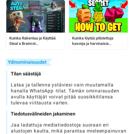
Kuinka Rakentaa ja Käyttää
Kuinka löytää piilotettuja
Steal a Brainrot
kasveja ja harvinaisia
Automaattifarmia: Täydellinen
siemeniä pelissä 'Kasvata
Pelaajan Opas
puutarha'
Ydinominaisuudet
Tilan säästäjä
Lataa ja tallenna ystäviesi vain muutamalla
hanalla WhatsApp -tilat. Tämän ominaisuuden
avulla käyttäjät voivat pitää suosikkitilansa
tulevaa viittausta varten.
Tiedotusvälineiden jakaminen
Jaa ladattuja mediatiedostoja suoraan eri
alustojen kautta, mikä parantaa mieleenpainuvan