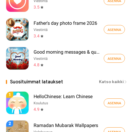
ASENNA
Viestintä
3.5
Father's day photo frame 2026
ASENNA
Viestintä
3.4
Good morning messages & quotes
ASENNA
Viestintä
4.8
Suosituimmat lataukset
Katso kaikki
1
HelloChinese: Learn Chinese
ASENNA
Koulutus
4.9
2
Ramadan Mubarak Wallpapers
ASENNA