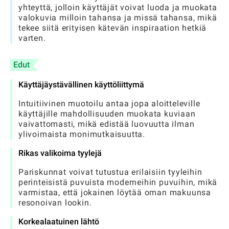
yhteyttä, jolloin käyttäjät voivat luoda ja muokata
valokuvia milloin tahansa ja missä tahansa, mikä
tekee siitä erityisen kätevän inspiraation hetkiä
varten.
Edut
Käyttäjäystävällinen käyttöliittymä
Intuitiivinen muotoilu antaa jopa aloitteleville
käyttäjille mahdollisuuden muokata kuviaan
vaivattomasti, mikä edistää luovuutta ilman
ylivoimaista monimutkaisuutta.
Rikas valikoima tyylejä
Pariskunnat voivat tutustua erilaisiin tyyleihin
perinteisistä puvuista moderneihin puvuihin, mikä
varmistaa, että jokainen löytää oman makuunsa
resonoivan lookin.
Korkealaatuinen lähtö