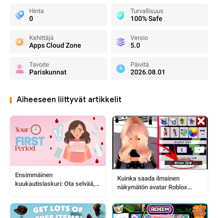
Hinta
Turvallisuus
0
100% Safe
Kehittäjä
Versio
Apps Cloud Zone
5.0
Tavoite
Päivitä
Pariskunnat
2026.08.01
Aiheeseen liittyvät artikkelit
Ensimmäinen
Kuinka saada ilmainen
kuukautislaskuri: Ota selvää,
näkymätön avatar Roblox
milloin sinulla on ensimmäiset
Brookhaven RP:ssä ID-
kuukautisesi!
koodeilla