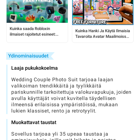
Kuinka saada Robloxin
Kuinka Hanki Ja Käytä Ilmaisia
ilmaiset rajoitetut esineet:
Tavaroita Avatar Maailmoissa:
vaiheittainen opas pelaajille
Täydellinen Opas
Ydinominaisuudet
Laaja pukukokoelma
Wedding Couple Photo Suit tarjoaa laajan
valikoiman trendikkäitä ja tyylikkäitä
pariskunnille tarkoitettuja valokuvapukuja, joiden
avulla käyttäjät voivat kuvitella täydellisen
ilmeensä erilaisissa ympäristöissä, mukaan
lukien klassiset, rento ja retrotyylit.
Muokattavat taustat
Sovellus tarjoaa yli 35 upeaa taustaa ja