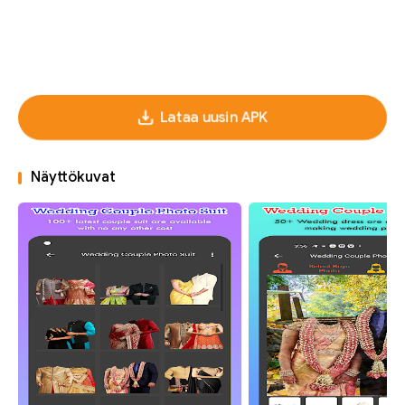
Lataa uusin APK
Näyttökuvat