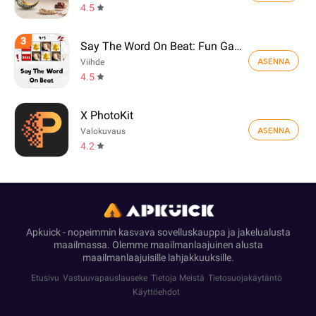
4.5
3
Say The Word On Beat: Fun Game
ASENNA
Viihde
4.5
X PhotoKit
ASENNA
Valokuvaus
4.2
Apkuick - nopeimmin kasvava sovelluskauppa ja jakelualusta
maailmassa. Olemme maailmanlaajuinen alusta
maailmanlaajuisille lahjakkuuksille.
Etusivu
Vastuuvapauslauseke
Tietoja Meistä
Tietosuojakäytäntö
Käyttöehdot