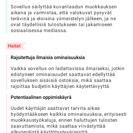
Sovellus säilyttää kuvanlaadun muokkauksen
aikana ja varmistaa, että valokuvat pysyvät
terävinä ja eloisina viimeistelyn jälkeen, ja ne
ovat täydellisiä tulostukseen tai jakamiseen
sosiaalisessa mediassa.
Haitat
Rajoitettuja ilmaisia ominaisuuksia
Vaikka sovellus on ladattavissa ilmaiseksi, jotkin
edistyneet ominaisuudet saattavat edellyttää
sovelluksen sisäisiä ostoksia, mikä saattaa
rajoittaa budjetin käyttäjien käytettävyyttä.
Potentiaalinen oppimiskäyrä
Uudet käyttäjät saattavat tarvita aikaa
hyödyntääkseen kaikkia ominaisuuksia, erityisesti
muokkaustyökaluja, ennen haluttujen tulosten
saavuttamista, mikä saattaa viivästyttää
alkuperäistä käyttötyytyväisyyttä.