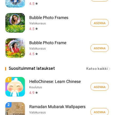
4.5
Bubble Photo Frames
ASENNA
Valokuvaus
4.5
Bubble Photo Frame
ASENNA
Valokuvaus
4.5
Suosituimmat lataukset
Katso kaikki
1
HelloChinese: Learn Chinese
ASENNA
Koulutus
4.9
2
Ramadan Mubarak Wallpapers
ASENNA
Valokuvaus