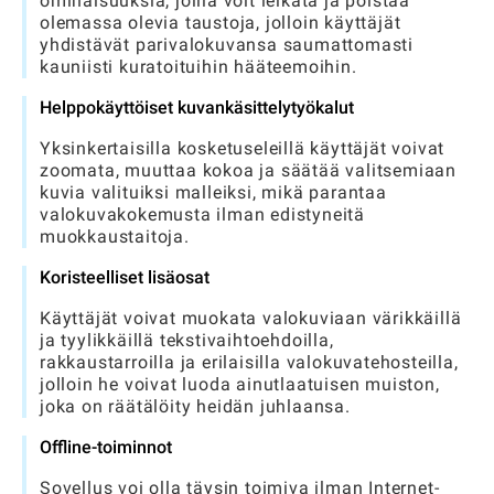
ominaisuuksia, joilla voit leikata ja poistaa
olemassa olevia taustoja, jolloin käyttäjät
yhdistävät parivalokuvansa saumattomasti
kauniisti kuratoituihin hääteemoihin.
Helppokäyttöiset kuvankäsittelytyökalut
Yksinkertaisilla kosketuseleillä käyttäjät voivat
zoomata, muuttaa kokoa ja säätää valitsemiaan
kuvia valituiksi malleiksi, mikä parantaa
valokuvakokemusta ilman edistyneitä
muokkaustaitoja.
Koristeelliset lisäosat
Käyttäjät voivat muokata valokuviaan värikkäillä
ja tyylikkäillä tekstivaihtoehdoilla,
rakkaustarroilla ja erilaisilla valokuvatehosteilla,
jolloin he voivat luoda ainutlaatuisen muiston,
joka on räätälöity heidän juhlaansa.
Offline-toiminnot
Sovellus voi olla täysin toimiva ilman Internet-