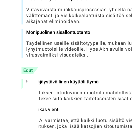
Virtaviivaista muokkausprosessiasi yhdellä na
välittömästi ja vie korkealaatuista sisältöä s
aikajanat eliminoidaan.
Monipuolinen sisällöntuotanto
Täydellinen useille sisältötyypeille, mukaan luk
lyhytmuotoisille videoille. Hype AI:n avulla vo
virusvalmiiksi visuaaleiksi.
Edut
Käyttäjäystävällinen käyttöliittymä
Sovelluksen intuitiivinen muotoilu mahdollis
mikä tekee siitä kaikkien taitotasoisten sisäll
Laadukas vienti
Hype AI varmistaa, että kaikki luotu sisältö 
kosketuksen, joka lisää katsojien sitoutumista