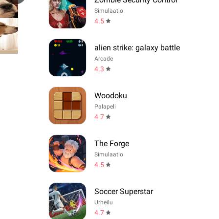
Simulaatio
4.5
alien strike: galaxy battle
Arcade
4.3
Woodoku
Palapeli
4.7
The Forge
Simulaatio
4.5
Soccer Superstar
Urheilu
4.7