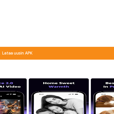
Lataa uusin APK