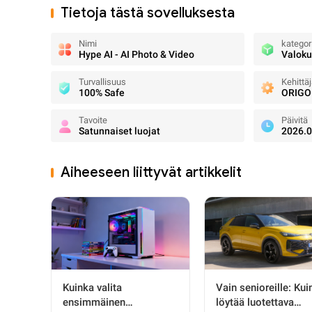
Tietoja tästä sovelluksesta
Nimi
kategor
Hype AI - AI Photo & Video
Valok
Turvallisuus
Kehittä
100% Safe
ORIGO
Tavoite
Päivitä
Satunnaiset luojat
2026.0
Aiheeseen liittyvät artikkelit
Kuinka valita
Vain senioreille: Kui
ensimmäinen
löytää luotettava