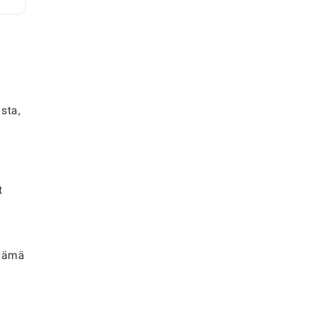
sta,
t
 Nämä