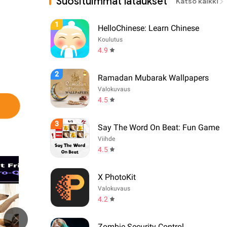
Suosituimmat lataukset
Katso kaikki
1
HelloChinese: Learn Chinese
Koulutus
4.9
2
Ramadan Mubarak Wallpapers
Valokuvaus
4.5
3
Say The Word On Beat: Fun Game
Viihde
4.5
X PhotoKit
Valokuvaus
4.2
Zombie Security Control