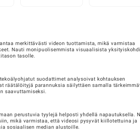
000
Vaiheittainen opas
ilmaisilla nikseillä
pelaajille
rantaa merkittävästi videon tuottamista, mikä varmistaa
eet. Nauti monipuolisemmista visuaalisista yksityiskohdi
itason tasolle.
n tekoälyohjatut suodattimet analysoivat kohtauksen
at räätälöityjä parannuksia säilyttäen samalla tärkeimmä
en saavuttamiseksi.
lmaan perustuvia tyylejä helposti yhdellä napautuksella.
iin, mikä varmistaa, että videosi pysyvät kiillotettuina ja
ia sosiaalisen median alustoille.