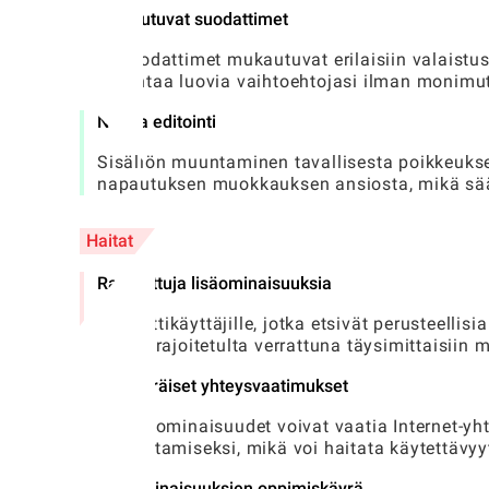
Mukautuvat suodattimet
AI-suodattimet mukautuvat erilaisiin valaistus
parantaa luovia vaihtoehtojasi ilman monimut
Nopea editointi
Sisällön muuntaminen tavallisesta poikkeuks
napautuksen muokkauksen ansiosta, mikä sää
Haitat
Rajoitettuja lisäominaisuuksia
Ammattikäyttäjille, jotka etsivät perusteelli
verran rajoitetulta verrattuna täysimittaisiin 
Alkuperäiset yhteysvaatimukset
Jotkin ominaisuudet voivat vaatia Internet-yh
saavuttamiseksi, mikä voi haitata käytettävyyt
Lisäominaisuuksien oppimiskäyrä