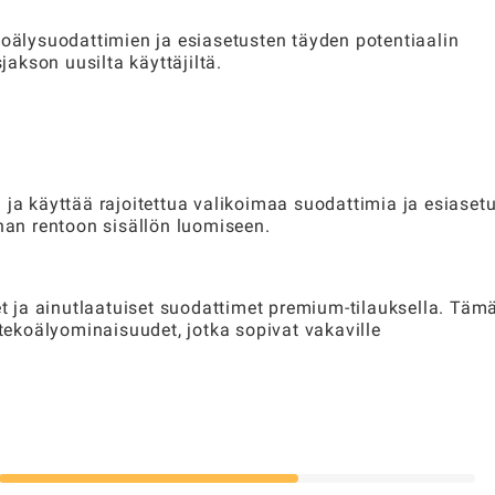
koälysuodattimien ja esiasetusten täyden potentiaalin
akson uusilta käyttäjiltä.
 ja käyttää rajoitettua valikoimaa suodattimia ja esiaset
nnan rentoon sisällön luomiseen.
 ja ainutlaatuiset suodattimet premium-tilauksella. Täm
 tekoälyominaisuudet, jotka sopivat vakaville