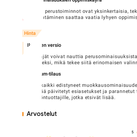
Vaikka perustoiminnot ovat yksinkertaisia, te
hyödyntäminen saattaa vaatia lyhyen oppimisj
Hinta
Ilmainen versio
Käyttäjät voivat nauttia perusominaisuuksista
ilmaiseksi, mikä tekee siitä erinomaisen vali
Premium-tilaus
Avaa kaikki edistyneet muokkausominaisuudet
sisältää päivitetyt esiasetukset ja parannetut
sisällöntuottajille, jotka etsivät lisää.
Arvostelut
5