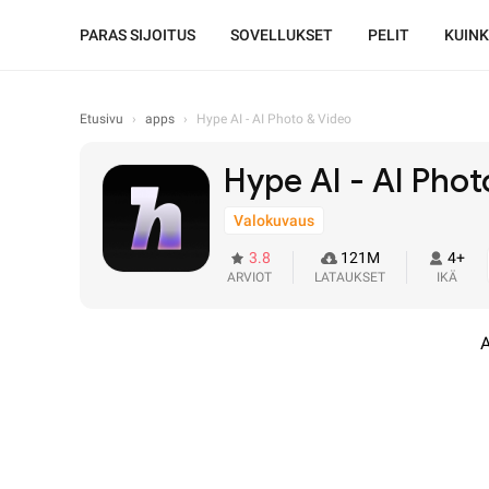
PARAS SIJOITUS
SOVELLUKSET
PELIT
KUIN
Etusivu
›
apps
›
Hype AI - AI Photo & Video
Hype AI - AI Phot
Valokuvaus
3.8
121M
4+
ARVIOT
LATAUKSET
IKÄ