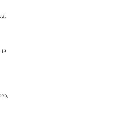
kät
 ja
sen,