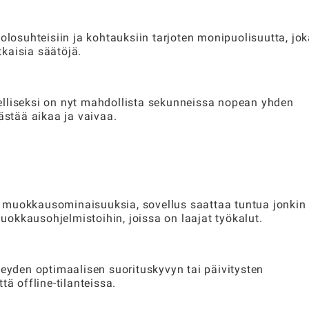
olosuhteisiin ja kohtauksiin tarjoten monipuolisuutta, jo
kaisia säätöjä.
elliseksi on nyt mahdollista sekunneissa nopean yhden
stää aikaa ja vaivaa.
sia muokkausominaisuuksia, sovellus saattaa tuntua jonkin
muokkausohjelmistoihin, joissa on laajat työkalut.
teyden optimaalisen suorituskyvyn tai päivitysten
tä offline-tilanteissa.