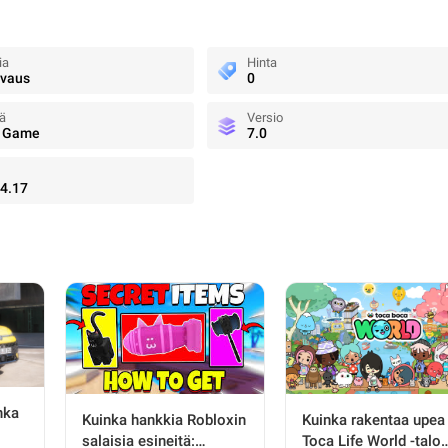
ia
Hinta
uvaus
0
jä
Versio
 Game
7.0
4.17
nka
Kuinka hankkia Robloxin
Kuinka rakentaa upea
salaisia esineitä:
Toca Life World -talo