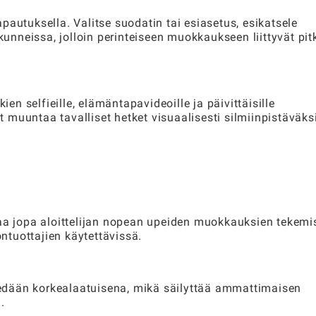
pautuksella. Valitse suodatin tai esiasetus, esikatsele
ekunneissa, jolloin perinteiseen muokkaukseen liittyvät pit
ien selfieille, elämäntapavideoille ja päivittäisille
it muuntaa tavalliset hetket visuaalisesti silmiinpistäväksi
taa jopa aloittelijan nopean upeiden muokkauksien tekemi
öntuottajien käytettävissä.
viedään korkealaatuisena, mikä säilyttää ammattimaisen
.