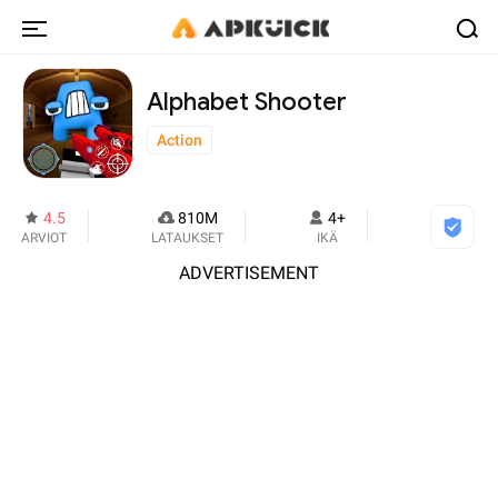
Alphabet Shooter
Action
4.5
810M
4+
ARVIOT
LATAUKSET
IKÄ
ADVERTISEMENT