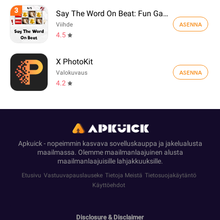
3
Say The Word On Beat: Fun Game
ASENNA
Viihde
4.5
X PhotoKit
ASENNA
Valokuvaus
4.2
Apkuick - nopeimmin kasvava sovelluskauppa ja jakelualusta
maailmassa. Olemme maailmanlaajuinen alusta
maailmanlaajuisille lahjakkuuksille.
Etusivu
Vastuuvapauslauseke
Tietoja Meistä
Tietosuojakäytäntö
Käyttöehdot
Disclosure & Disclaimer