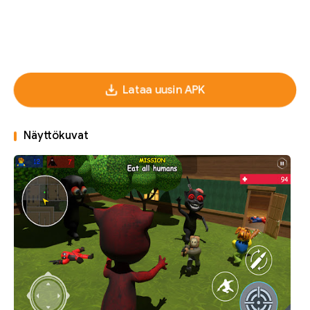
Lataa uusin APK
Näyttökuvat