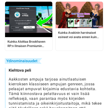
käyttäjille
Kuinka Avakinin harvinaiset
esineet voi avata ennen kuin
ne katoavat
Kuinka Aloittaa Brookhaven
RP:n Ilmaisen Premiumin
Käyttö: Täydellinen
Pelaajaopas
Ydinominaisuudet
Kiehtova peli
Aakkosten ampuja tarjoaa ainutlaatuisen
kierroksen klassiseen ampujan genreen, jossa
pelaajat ampuvat kirjaimia edustavia kohteita.
Tämä kiinnostava pelattavuus ei vain lisää
refleksejä, vaan parantaa myös kirjeiden
tunnistamista ja oikeinkirjoitustaitoja, mikä tekee