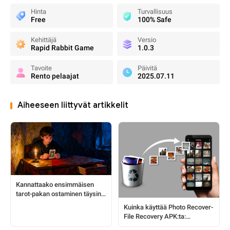
Hinta
Turvallisuus
Free
100% Safe
Kehittäjä
Versio
Rapid Rabbit Game
1.0.3
Tavoite
Päivitä
Rento pelaajat
2025.07.11
Aiheeseen liittyvät artikkelit
Kannattaako ensimmäisen
tarot-pakan ostaminen täysin
aloittelijana?
Kuinka käyttää Photo Recover-
File Recovery APK:ta:
Täydellinen opas Android-