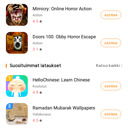
Mimicry: Online Horror Action
ASENNA
Action
4.5
Doors 100: Obby Horror Escape
ASENNA
Action
3.1
Suosituimmat lataukset
Katso kaikki
1
HelloChinese: Learn Chinese
ASENNA
Koulutus
4.9
2
Ramadan Mubarak Wallpapers
ASENNA
Valokuvaus
4.5