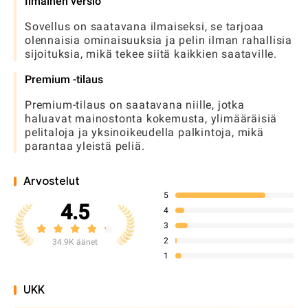
Ilmainen versio
Sovellus on saatavana ilmaiseksi, se tarjoaa
olennaisia ​​ominaisuuksia ja pelin ilman rahallisia
sijoituksia, mikä tekee siitä kaikkien saataville.
Premium -tilaus
Premium-tilaus on saatavana niille, jotka
haluavat mainostonta kokemusta, ylimääräisiä
pelitaloja ja yksinoikeudella palkintoja, mikä
parantaa yleistä peliä.
Arvostelut
5
4.5
4
3
2
34.9K äänet
1
UKK