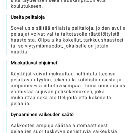
siitä täydellisen sekä hauskanpitoon että
koulutukseen.
Useita pelitaloja
Sovellus sisältää erilaisia ​​pelitaloja, joiden avulla
pelaajat voivat valita taitotasolle räätälöityistä
haasteista. Olipa aika kokeilut, tarkkuushaasteet
tai selviytymismuodot, jokaiselle on jotain
nauttia.
Muokattavat ohjaimet
Käyttäjät voivat mukauttaa hallintalaitteensa
pelattavan tyyliin, tekemällä kohdistamisesta ja
ampumisesta intuitiivisempaa. Tämä ominaisuus
varmistaa sujuvan pelikokemuksen, joka
mukauttaa sekä aloittelijoita että kokeneita
pelaajia.
Dynaaminen vaikeuden säätö
Aakkosten ampuja säätää automaattisesti
pelaajien suorituskyvyn perustuvia vaikeuksia