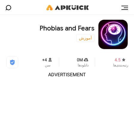
Phobias and Fears
آموزش
4+
0M
4.5
رتبه‌بندی‌ها
دانلودها
سن
ADVERTISEMENT