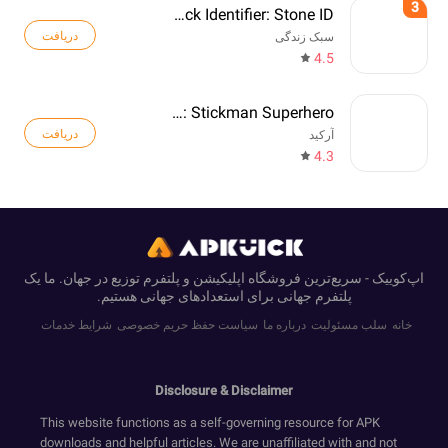
3
Rock Identifier: Stone ID
دریافت
سبک زندگی
4.5
Web Master: Stickman Superhero
دریافت
آرکید
4.3
اپ‌کوییک - سریع‌ترین فروشگاه اپلیکیشن و پلتفرم توزیع در جهان. ما یک
پلتفرم جهانی برای استعدادهای جهانی هستیم.
خانه
سلب مسئولیت
درباره ما
سیاست حفظ حریم خصوصی
شرایط خدمات
Disclosure & Disclaimer
This website functions as a self-governing resource for APK
downloads and helpful articles. We are unaffiliated with and not