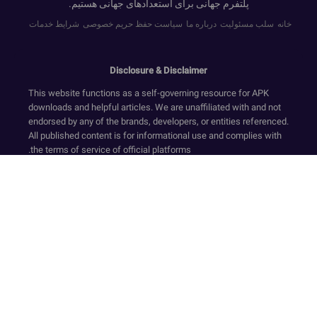
پلتفرم جهانی برای استعدادهای جهانی هستیم.
خانه
سلب مسئولیت
درباره ما
سیاست حفظ حریم خصوصی
شرایط خدمات
Disclosure & Disclaimer
This website functions as a self-governing resource for APK
downloads and helpful articles. We are unaffiliated with and not
endorsed by any of the brands, developers, or entities referenced.
All published content is for informational use and complies with
the terms of service of official platforms.
We provide only original, non-modified software that has
undergone security screening, in accordance with our Zero-
Transaction and Safe-Resource standards. Financial dealings
are not supported on this website. Our resources and text ensure
a compliant environment by rejecting deceptive tactics and
registration requirements while upholding secure, official-
standard experiences.
Our platform is sustained via compliant ad services like Google
AdSense. The collection of sensitive personal data is strictly