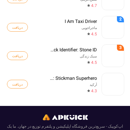
4.7
2
I Am Taxi Driver
دریافت
ماجراجویی
4.5
3
Rock Identifier: Stone ID
دریافت
سبک زندگی
4.5
Web Master: Stickman Superhero
دریافت
آرکید
4.3
اپ‌کوییک - سریع‌ترین فروشگاه اپلیکیشن و پلتفرم توزیع در جهان. ما یک