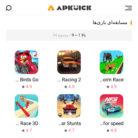
مسابقه‌ای بازی‌ها
بالا 1 ~ 9
/ مجموع 34
Angry Birds Go!
No Limit Drag Racing 2
Animal Transform Race
4.9
4.9
4.9
Fun Race 3D
Superhero Car Stunts
Need for speed
4.7
4.7
4.8