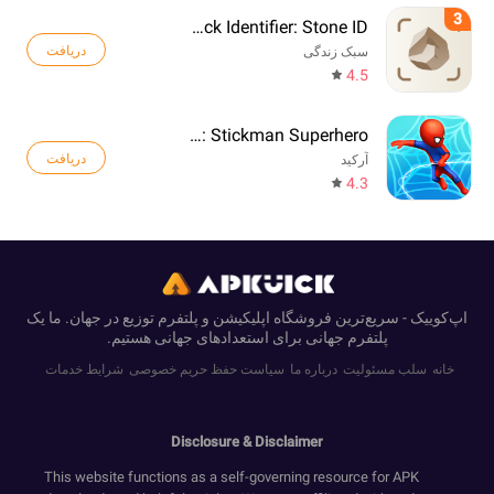
3
Rock Identifier: Stone ID
دریافت
سبک زندگی
4.5
Web Master: Stickman Superhero
دریافت
آرکید
4.3
اپ‌کوییک - سریع‌ترین فروشگاه اپلیکیشن و پلتفرم توزیع در جهان. ما یک
پلتفرم جهانی برای استعدادهای جهانی هستیم.
خانه
سلب مسئولیت
درباره ما
سیاست حفظ حریم خصوصی
شرایط خدمات
Disclosure & Disclaimer
This website functions as a self-governing resource for APK