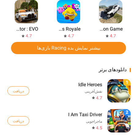
Driving School Simulator : EVO
Fall Guys Royale
Car Crash Compilation Game
4.7
4.7
4.7
بیشتر نمایش بده Racing بازی‌ها
دانلودهای برتر
1
Idle Heroes
دریافت
نقش‌آفرینی
4.7
2
I Am Taxi Driver
دریافت
ماجراجویی
4.5