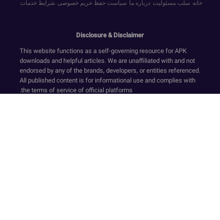
خانه
سلب مسئولیت
درباره ما
سیاست حفظ حریم خصوصی
شرایط خدمات
Disclosure & Disclaimer
This website functions as a self-governing resource for APK
downloads and helpful articles. We are unaffiliated with and not
endorsed by any of the brands, developers, or entities referenced.
All published content is for informational use and complies with
the terms of service of official platforms.
We provide only original, non-modified software that has
undergone security screening, in accordance with our Zero-
Transaction and Safe-Resource standards. Financial dealings
are not supported on this website. Our resources and text ensure
a compliant environment by rejecting deceptive tactics and
registration requirements while upholding secure, official-
standard experiences.
Our platform is sustained via compliant ad services like Google
AdSense. The collection of sensitive personal data is strictly
avoided. Even though we facilitate access to APKs and official
links for user convenience, the website accepts no legal