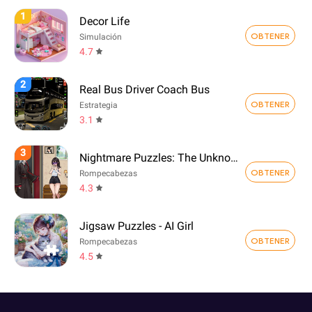
1
Decor Life
OBTENER
Simulación
4.7
2
Real Bus Driver Coach Bus
OBTENER
Estrategia
3.1
3
Nightmare Puzzles: The Unknown
OBTENER
Rompecabezas
4.3
Jigsaw Puzzles - AI Girl
OBTENER
Rompecabezas
4.5