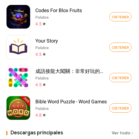
Codes For Blox Fruits
OBTENER
Palabra
4.5
Your Story
OBTENER
Palabra
4.5
成語接龍大闖關：非常好玩的單機益智小遊戲
OBTENER
Palabra
4.5
Bible Word Puzzle - Word Games
OBTENER
Palabra
4.8
Descargas principales
Ver todo