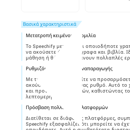
πλήρης οδηγός για
ΔΙΑΒΟΛΟΣ
αρχάριους
Βασικά χαρακτηριστικά
Μετατροπή κειμένου σε ομιλία
Το Speechify μετατρέπει οποιοδήποτε γρα
να ακούσετε άρθρα, έγγραφα και βιβλία. 
μάθηση ή θέλουν να κάνουν πολλαπλές ε
Ρυθμιζόμενη ταχύτητα αναπαραγωγής
Με το Speechify, μπορείτε να προσαρμόσε
ακούσετε με τον δικό σας ρυθμό. Αυτό το
και προτιμήσεις χρηστών, καθιστώντας το 
λεπτομερή ακρόαση.
Πρόσβαση πολλαπλών πλατφορμών
Διατίθεται σε διάφορες πλατφόρμες, συμπ
Speechify εξασφαλίζει ότι μπορείτε να έ
οπουδήποτε. Αυτή η συμβατότητα διασταυ