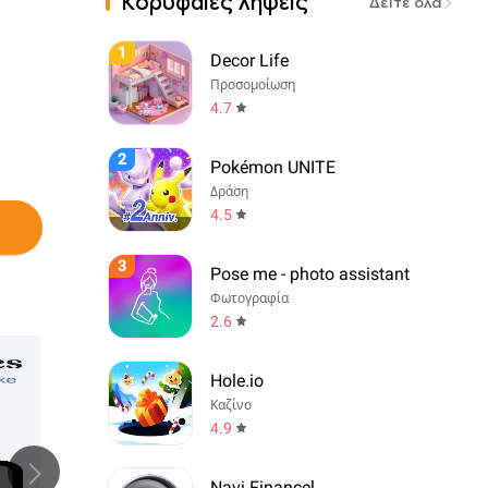
Κορυφαίες λήψεις
Δείτε όλα
1
Decor Life
Προσομοίωση
4.7
2
Pokémon UNITE
Δράση
4.5
3
Pose me - photo assistant
Φωτογραφία
2.6
Hole.io
Καζίνο
4.9
Navi Financel