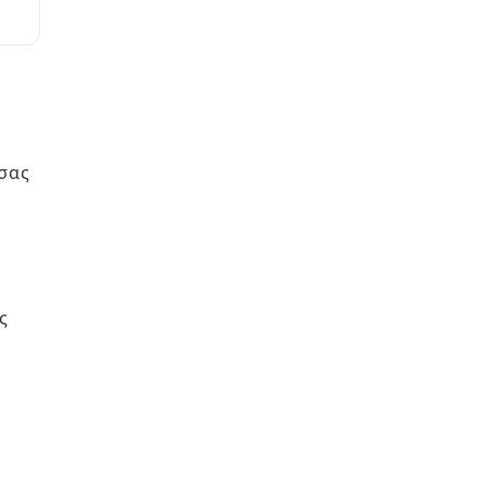
ν
 σας
ς