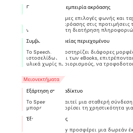
Προσαρμοσμένη εμπειρία ακρόασης
Οι προσαρμόσιμες επιλογές φωνής και τ
την εμπειρία ακρόασης στις προτιμήσεις 
να βελτιώσουν τη διατήρηση πληροφοριώ
Συμβατότητα ευρείας περιεχομένου
Το Speechify υποστηρίζει διάφορες μορφ
ιστοσελίδων και των eBooks, επιτρέποντ
υλικά χωρίς περιορισμούς, να τροφοδοτο
Μειονεκτήματα
Εξάρτηση στο διαδίκτυο
Το Speechify απαιτεί μια σταθερή σύνδεση
μπορεί να περιορίσει τη χρηστικότητα γι
Έξοδα συνδρομής
Ενώ το Speechify προσφέρει μια δωρεάν έ