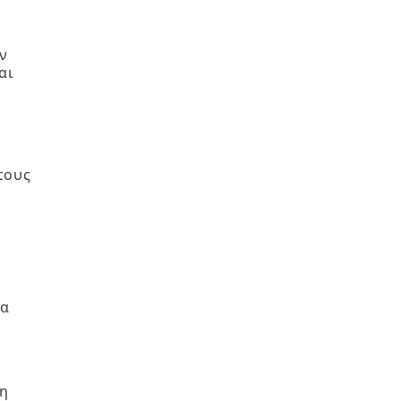
ν
αι
ν
τους
ία
 η