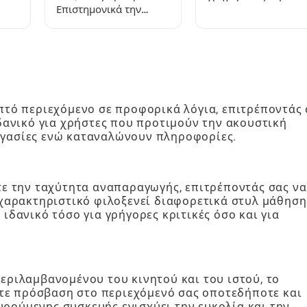
Επιστημονικά την
στο Καλλιέργησε ένα
Επόμενη Περίοδό σας
Κήπο: Ένας Οδηγός
Βήμα προς Βήμα
πτό περιεχόμενο σε προφορικά λόγια, επιτρέποντάς
Ιδανικό για χρήστες που προτιμούν την ακουστική
ργασίες ενώ καταναλώνουν πληροφορίες.
τε την ταχύτητα αναπαραγωγής, επιτρέποντάς σας να
 χαρακτηριστικό φιλοξενεί διαφορετικά στυλ μάθηση
ιδανικό τόσο για γρήγορες κριτικές όσο και για
εριλαμβανομένου του κινητού και του ιστού, το
χετε πρόσβαση στο περιεχόμενό σας οποτεδήποτε και
ρούμενης συσκευής ενισχύει την ευκολία και την