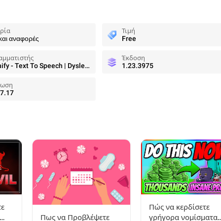
ρία
Τιμή
 και αναφορές
Free
αμματιστής
Έκδοση
Speechify - Text To Speech | Dyslexia Reading
1.23.3975
ρωση
7.17
Πώς να κερδίσετε
τε
Πως να Προβλέψετε
γρήγορα νομίσματα