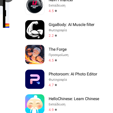
Εκπαίδευση
4.5
GigaBody: AI Muscle filter
Φωτογραφία
2.2
The Forge
Προσομοίωση
4.5
Photoroom: AI Photo Editor
Φωτογραφία
4.7
HelloChinese: Learn Chinese
Εκπαίδευση
4.9