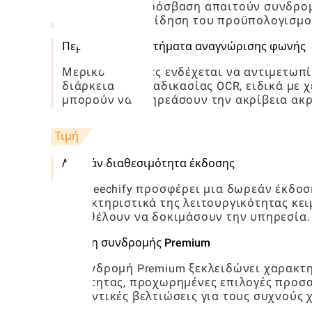
απεριόριστη πρόσβαση απαιτούν συνδρομή
που έχουν συνείδηση ​​του προϋπολογισμο
Περιστασιακά ζητήματα αναγνώρισης φωνής
Μερικοί χρήστες ενδέχεται να αντιμετωπ
διάρκεια της διαδικασίας OCR, ειδικά με
μπορούν να επηρεάσουν την ακρίβεια ακ
Τιμή
Δωρεάν διαθεσιμότητα έκδοσης
Το Speechify προσφέρει μια δωρεάν έκδοσ
χαρακτηριστικά της λειτουργικότητας κει
που θέλουν να δοκιμάσουν την υπηρεσία.
Οφέλη συνδρομής Premium
Η συνδρομή Premium ξεκλειδώνει χαρακτη
ποιότητας, προχωρημένες επιλογές προσα
σημαντικές βελτιώσεις για τους συχνούς 