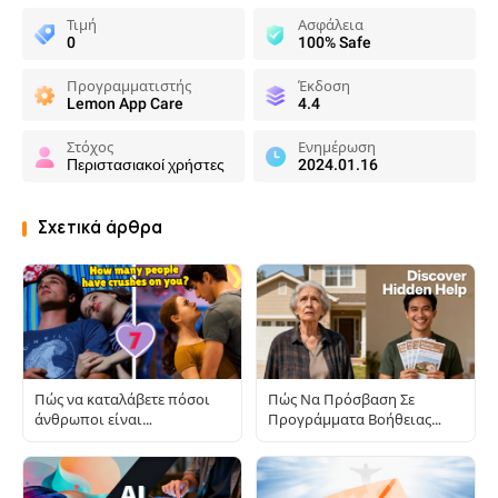
Τιμή
Ασφάλεια
0
100% Safe
Προγραμματιστής
Έκδοση
Lemon App Care
4.4
Στόχος
Ενημέρωση
Περιστασιακοί χρήστες
2024.01.16
Σχετικά άρθρα
Πώς να καταλάβετε πόσοι
Πώς Να Πρόσβαση Σε
άνθρωποι είναι
Προγράμματα Βοήθειας
ερωτευμένοι μαζί σας;
Στέγασης Που Πολλοί
Ηλικιωμένοι Δεν Γνωρίζουν