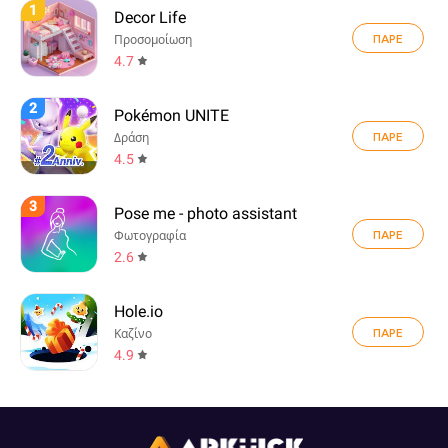
1
Decor Life
ΠΑΡΕ
Προσομοίωση
4.7
2
Pokémon UNITE
ΠΑΡΕ
Δράση
4.5
3
Pose me - photo assistant
ΠΑΡΕ
Φωτογραφία
2.6
Hole.io
ΠΑΡΕ
Καζίνο
4.9