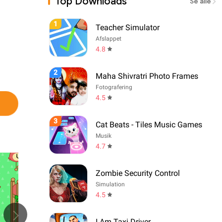
Top Downloads
Se alle
1
Teacher Simulator
Afslappet
4.8
2
Maha Shivratri Photo Frames
Fotografering
4.5
3
Cat Beats - Tiles Music Games
Musik
4.7
Zombie Security Control
Simulation
4.5
I Am Taxi Driver