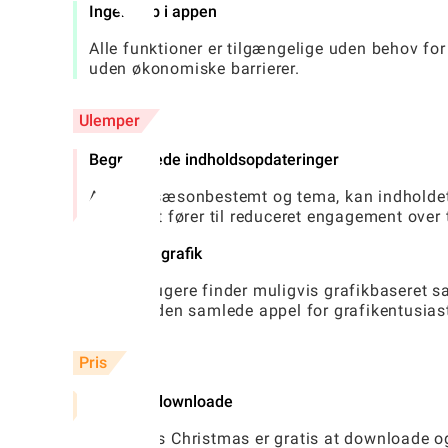
Ingen køb i appen
Alle funktioner er tilgængelige uden behov for
uden økonomiske barrierer.
Ulemper
Begrænsede indholdsopdateringer
At være sæsonbestemt og tema, kan indholdet 
potentielt fører til reduceret engagement over 
Forenklet grafik
Nogle brugere finder muligvis grafikbaseret 
forringe den samlede appel for grafikentusiast
Pris
Gratis at downloade
Yasa Pets Christmas er gratis at downloade og s