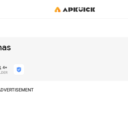
mas
4+
LDER
ADVERTISEMENT