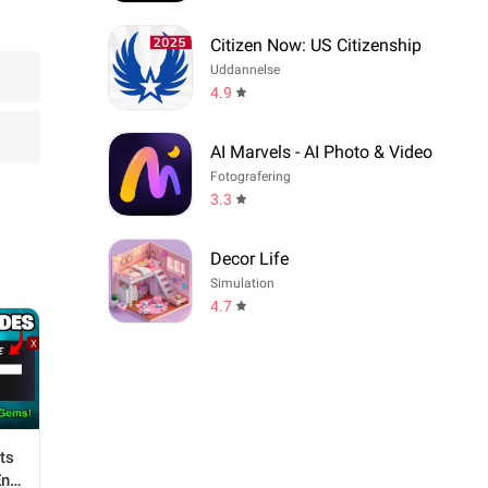
Citizen Now: US Citizenship
Uddannelse
4.9
AI Marvels - AI Photo & Video
Fotografering
3.3
Decor Life
Simulation
4.7
ts
En