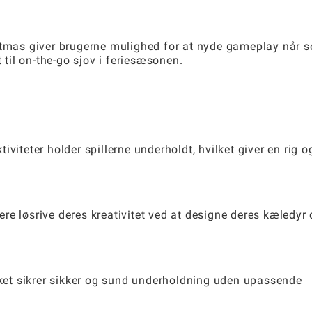
istmas giver brugerne mulighed for at nyde gameplay når 
t til on-the-go sjov i feriesæsonen.
iviteter holder spillerne underholdt, hvilket giver en rig o
re løsrive deres kreativitet ved at designe deres kæledyr
ilket sikrer sikker og sund underholdning uden upassende