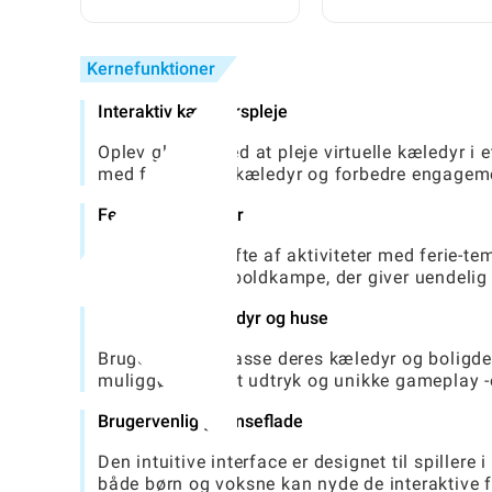
Kernefunktioner
Interaktiv kæledyrspleje
Oplev glæden ved at pleje virtuelle kæledyr i 
med forskellige kæledyr og forbedre engagemen
Festlige aktiviteter
Oplev en bred vifte af aktiviteter med ferie-t
deltagelse i sneboldkampe, der giver uendeli
Tilpasselige kæledyr og huse
Brugere kan tilpasse deres kæledyr og boligdek
muliggør kreativt udtryk og unikke gameplay -
Brugervenlig grænseflade
Den intuitive interface er designet til spillere 
både børn og voksne kan nyde de interaktive 