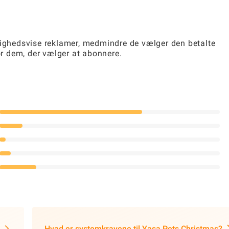
lighedsvise reklamer, medmindre de vælger den betalte
for dem, der vælger at abonnere.
Hvad er systemkravene til Yasa Pets Christmas?