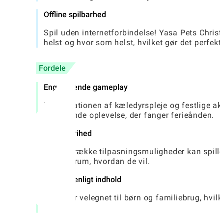
Offline spilbarhed
Spil uden internetforbindelse! Yasa Pets Chr
helst og hvor som helst, hvilket gør det perfek
Fordele
Engagerende gameplay
Kombinationen af ​​kæledyrspleje og festlige akt
fordybende oplevelse, der fanger ferieånden.
Kreativ frihed
Med en række tilpasningsmuligheder kan spille
opholdsrum, hvordan de vil.
Familievenligt indhold
Appen er velegnet til børn og familiebrug, hv
indhold.