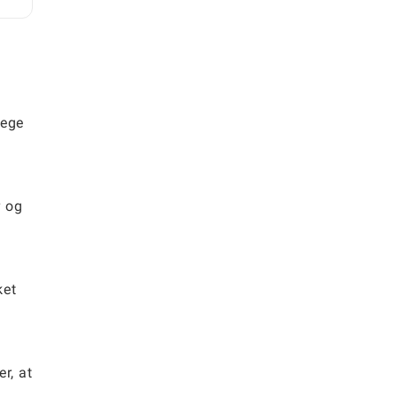
lege
r og
ket
er, at