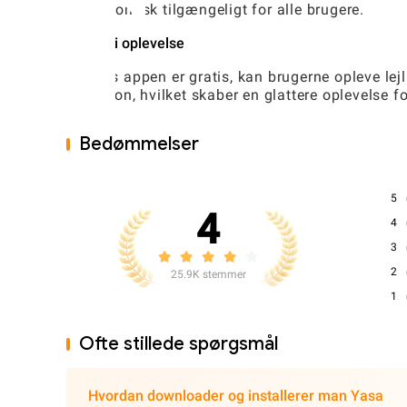
økonomisk tilgængeligt for alle brugere.
Ad-fri oplevelse
Mens appen er gratis, kan brugerne opleve lej
version, hvilket skaber en glattere oplevelse 
Bedømmelser
5
4
4
3
2
25.9K stemmer
1
Ofte stillede spørgsmål
Hvordan downloader og installerer man Yasa