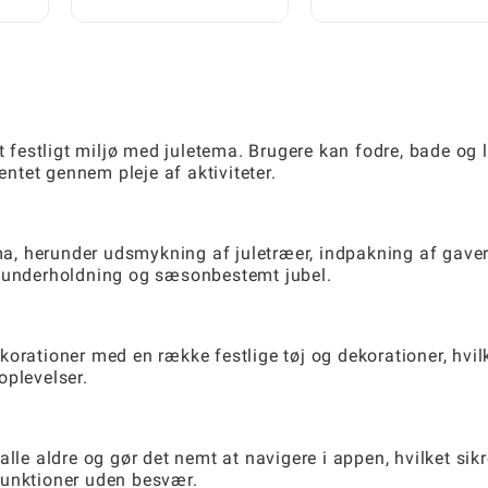
forelsket i dig?
Komplet Trin-for-Trin
Guide
et festligt miljø med juletema. Brugere kan fodre, bade og 
tet gennem pleje af aktiviteter.
ema, herunder udsmykning af juletræer, indpakning af gave
g underholdning og sæsonbestemt jubel.
orationer med en række festlige tøj og dekorationer, hvil
oplevelser.
i alle aldre og gør det nemt at navigere i appen, hvilket sikr
funktioner uden besvær.