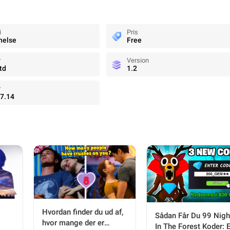
i
Pris
nelse
Free
r
Version
td
1.2
r
7.14
Hvordan finder du ud af,
Sådan Får Du 99 Nigh
hvor mange der er
In The Forest Koder: 