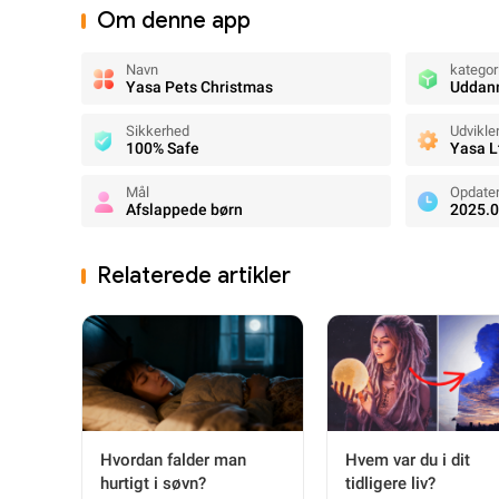
Om denne app
Navn
kategor
Yasa Pets Christmas
Uddan
Sikkerhed
Udvikle
100% Safe
Yasa L
Mål
Opdate
Afslappede børn
2025.0
Relaterede artikler
Hvordan falder man
Hvem var du i dit
hurtigt i søvn?
tidligere liv?