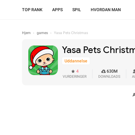
TOP RANK
APPS
SPIL
HVORDAN MAN
Hjem
›
games
›
Yasa Pets Christmas
Yasa Pets Christ
Uddannelse
4
630M
VURDERINGER
DOWNLOADS
A