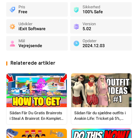
Pris
Sikkerhed
Free
100% Safe
Udvikler
Version
iExit Software
5.02
Mål
Opdater
Vejrejsende
2024.12.03
Relaterede artikler
Sådan Får Du Gratis Brainrots
Sådan får du sjældne outfits i
i Steal A Brainrot: En Komplet
Avakin Life: Tricket på 5%,
Spilguide
som du skal kende