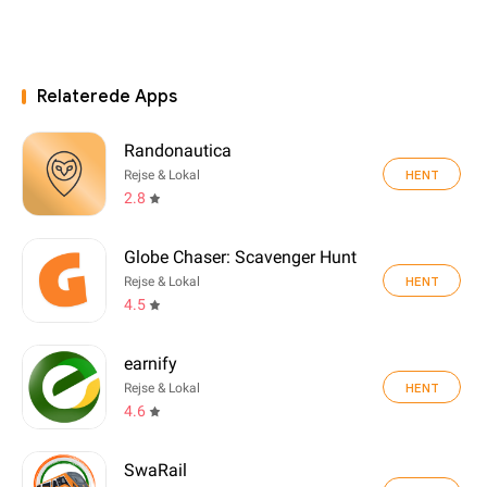
Relaterede Apps
Randonautica
HENT
Rejse & Lokal
2.8
Globe Chaser: Scavenger Hunt
HENT
Rejse & Lokal
4.5
earnify
HENT
Rejse & Lokal
4.6
SwaRail