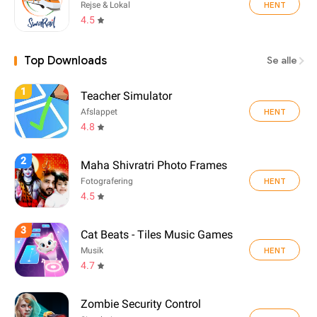
HENT
Rejse & Lokal
4.5
Top Downloads
Se alle
1
Teacher Simulator
HENT
Afslappet
4.8
2
Maha Shivratri Photo Frames
HENT
Fotografering
4.5
3
Cat Beats - Tiles Music Games
HENT
Musik
4.7
Zombie Security Control