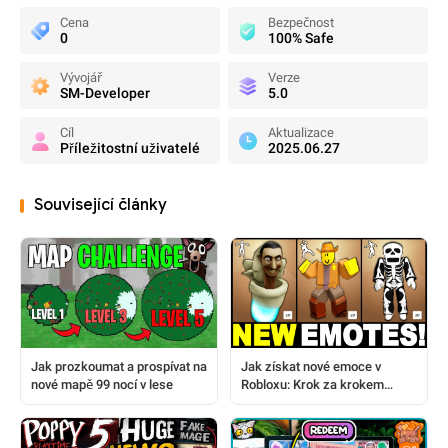
Cena
Bezpečnost
0
100% Safe
Vývojář
Verze
SM-Developer
5.0
Cíl
Aktualizace
Příležitostní uživatelé
2025.06.27
Související články
Jak prozkoumat a prospívat na
Jak získat nové emoce v
nové mapě 99 nocí v lese
Robloxu: Krok za krokem
návod