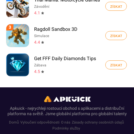
ZÍSKAT
Závodění
4.1
3
Ragdoll Sandbox 3D
ZÍSKAT
Simulace
4.4
Get FFF Daily Diamonds Tips
ZÍSKAT
Zábava
4.5
Apkuick - nejrychleji rostoucí obchod s aplikacemi a distribuční
platforma na světě. Jsme globální platforma pro globální talenty
Domů
Vyloučení odpovědnosti
O nás
Zásady ochrany osobních údajů
Podmínky služby