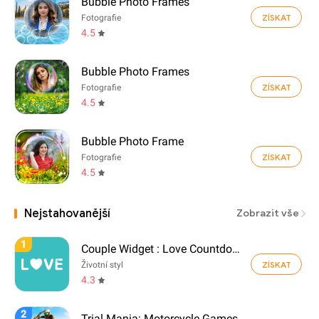
Bubble Photo Frames
ZÍSKAT
Fotografie
4.5
Bubble Photo Frames
ZÍSKAT
Fotografie
4.5
Bubble Photo Frame
ZÍSKAT
Fotografie
4.5
Nejstahovanější
Zobrazit vše
1
Couple Widget : Love Countdown
ZÍSKAT
Životní styl
4.3
2
Trial Mania: Motorcycle Games