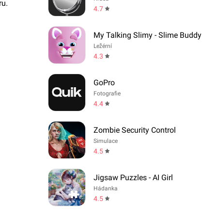
ru.
4.7
My Talking Slimy - Slime Buddy
Ležérní
4.3
GoPro
Fotografie
4.4
Zombie Security Control
Simulace
4.5
Jigsaw Puzzles - AI Girl
Hádanka
4.5