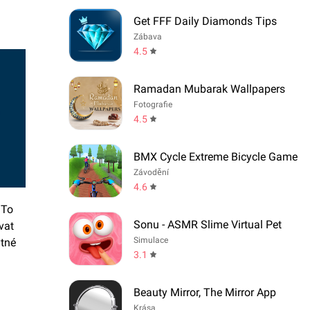
Get FFF Daily Diamonds Tips
Zábava
4.5
Ramadan Mubarak Wallpapers
Fotografie
4.5
BMX Cycle Extreme Bicycle Game
Závodění
4.6
 To
Sonu - ASMR Slime Virtual Pet
vat
Simulace
ytné
3.1
Beauty Mirror, The Mirror App
Krása