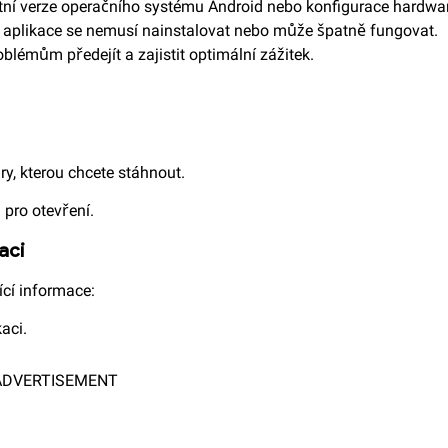
ní verze operačního systému Android nebo konfigurace hardwa
 aplikace se nemusí nainstalovat nebo může špatně fungovat.
émům předejít a zajistit optimální zážitek.
y, kterou chcete stáhnout.
 pro otevření.
aci
ící informace:
aci.
ADVERTISEMENT