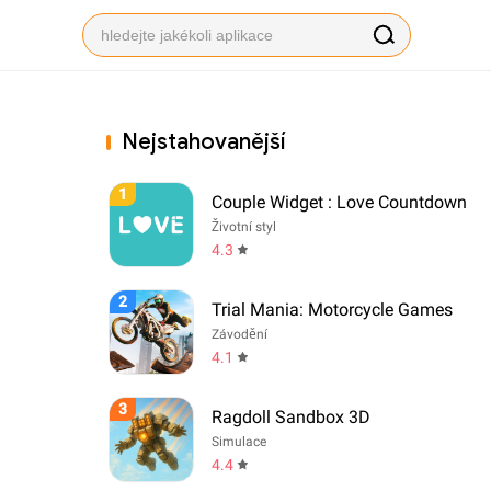
Nejstahovanější
1
Couple Widget : Love Countdown
Životní styl
4.3
2
Trial Mania: Motorcycle Games
Závodění
4.1
3
Ragdoll Sandbox 3D
Simulace
4.4