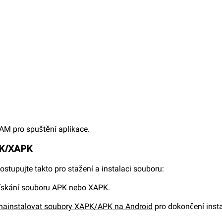
RAM pro spuštění aplikace.
APK/XAPK
tupujte takto pro stažení a instalaci souboru:
ískání souboru APK nebo XAPK.
nainstalovat soubory XAPK/APK na Android
pro dokončení insta