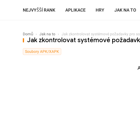
NEJVYŠŠÍ RANK
APLIKACE
HRY
JAK NA TO
Domů
›
Jak na to
›
Jak zkontrolovat systémové požadavky pro 
Jak zkontrolovat systémové požadav
Soubory APK/XAPK