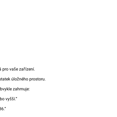
á pro vaše zařízení.
ostatek úložného prostoru.
 obvykle zahrnuje:
bo vyšší.”
86.”