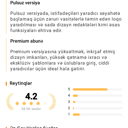
Pulsuz versiya
Pulsuz versiyada, istifadəçiləri yaradıcı səyahətə
başlamaq üçün zəruri vasitələrlə təmin edən loqo
yaradılması və sadə dizayn redaktələri kimi əsas
funksiyaları ehtiva edir.
Premium abunə
Premium versiyasına yüksəltmək, inkişaf etmiş
dizayn imkanları, yüksək qətnamə ixracı və
eksklüziv şablonlara və üslublara giriş, ciddi
yaradıcılar üçün ideal hala gətirir.
Reytinqlər
5
4.2
4
3
2
58.9K səslər
1