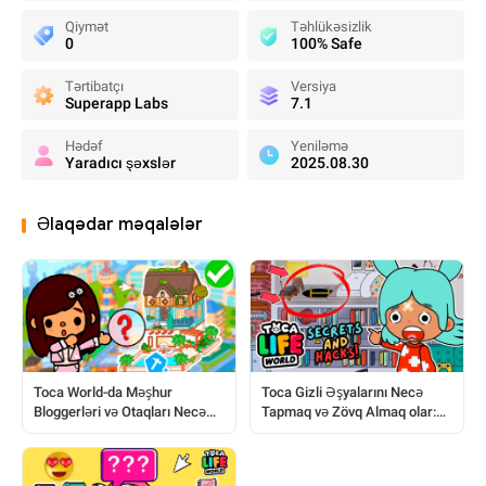
Qiymət
Təhlükəsizlik
0
100% Safe
Tərtibatçı
Versiya
Superapp Labs
7.1
Hədəf
Yeniləmə
Yaradıcı şəxslər
2025.08.30
Əlaqədar məqalələr
Toca World-da Məşhur
Toca Gizli Əşyalarını Necə
Bloggerləri və Otaqları Necə
Tapmaq və Zövq Almaq olar:
Təkrar Etmək Olar
Tam Bələdçi