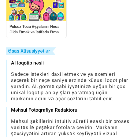
Pulsuz Toca Əşyalarını Necə
Əldə Etmək və İstifadə Etmək:
Tam Oyunçu Bələdçisi
Əsas Xüsusiyyətlər
AI loqotip nəsli
Sadəcə istəkləri daxil etmək və ya sxemləri
seçərək bir neçə saniyə ərzində xüsusi loqotiplər
yaradın. AI, görmə qabiliyyətinizə uyğun bir çox
unikal loqotip anlayışları yaratmaq üçün
markanın adını və açar sözlərini təhlil edir.
Məhsul Fotoqrafiya Redaktoru
Məhsul şəkillərini intuitiv sürətli əsaslı bir proses
vasitəsilə peşəkar fotolara çevirin. Markanın
şəxsiyyətini artıran yüksək keyfiyyətli vizual