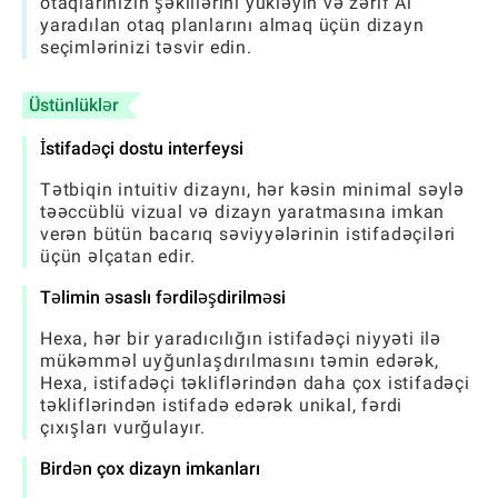
otaqlarınızın şəkillərini yükləyin və zərif Ai
yaradılan otaq planlarını almaq üçün dizayn
seçimlərinizi təsvir edin.
Üstünlüklər
İstifadəçi dostu interfeysi
Tətbiqin intuitiv dizaynı, hər kəsin minimal səylə
təəccüblü vizual və dizayn yaratmasına imkan
verən bütün bacarıq səviyyələrinin istifadəçiləri
üçün əlçatan edir.
Təlimin əsaslı fərdiləşdirilməsi
Hexa, hər bir yaradıcılığın istifadəçi niyyəti ilə
mükəmməl uyğunlaşdırılmasını təmin edərək,
Hexa, istifadəçi təkliflərindən daha çox istifadəçi
təkliflərindən istifadə edərək unikal, fərdi
çıxışları vurğulayır.
Birdən çox dizayn imkanları