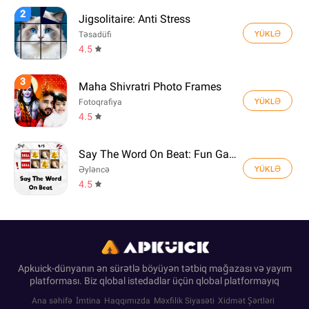
2
Jigsolitaire: Anti Stress
YÜKLƏ
Təsadüfi
4.5
3
Maha Shivratri Photo Frames
YÜKLƏ
Fotoqrafiya
4.5
Say The Word On Beat: Fun Game
YÜKLƏ
Əyləncə
4.5
Apkuick-dünyanın ən sürətlə böyüyən tətbiq mağazası və yayım
platforması. Biz qlobal istedadlar üçün qlobal platformayıq
Ana səhifə
İmtina
Haqqımızda
Məxfilik Siyasəti
Xidmət Şərtləri