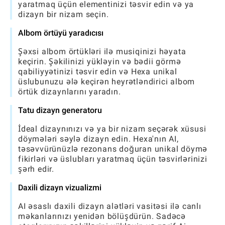
yaratmaq üçün elementinizi təsvir edin və ya
dizayn bir nizam seçin.
Albom örtüyü yaradıcısı
Şəxsi albom örtükləri ilə musiqinizi həyata
keçirin. Şəkilinizi yükləyin və bədii görmə
qabiliyyətinizi təsvir edin və Hexa unikal
üslubunuzu ələ keçirən heyrətləndirici albom
örtük dizaynlarını yaradın.
Tatu dizayn generatoru
İdeal dizaynınızı və ya bir nizam seçərək xüsusi
döymələri səylə dizayn edin. Hexa'nın AI,
təsəvvürünüzlə rezonans doğuran unikal döymə
fikirləri və üslubları yaratmaq üçün təsvirlərinizi
şərh edir.
Daxili dizayn vizualizmi
AI əsaslı daxili dizayn alətləri vasitəsi ilə canlı
məkanlarınızı yenidən bölüşdürün. Sadəcə