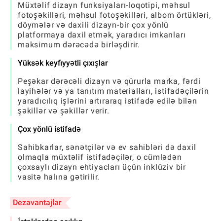
Müxtəlif dizayn funksiyaları-loqotipi, məhsul
fotoşəkilləri, məhsul fotoşəkilləri, albom örtükləri,
döymələr və daxili dizayn-bir çox yönlü
platformaya daxil etmək, yaradıcı imkanları
maksimum dərəcədə birləşdirir.
Yüksək keyfiyyətli çıxışlar
Peşəkar dərəcəli dizayn və qürurla marka, fərdi
layihələr və ya tanıtım materialları, istifadəçilərin
yaradıcılıq işlərini artıraraq istifadə edilə bilən
şəkillər və şəkillər verir.
Çox yönlü istifadə
Sahibkarlar, sənətçilər və ev sahibləri də daxil
olmaqla müxtəlif istifadəçilər, o cümlədən
çoxsaylı dizayn ehtiyacları üçün inklüziv bir
vasitə halına gətirilir.
Dezavantajlar