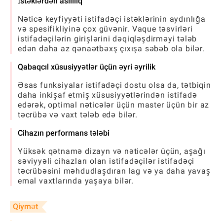
İstəklərdən asılılıq
Nəticə keyfiyyəti istifadəçi istəklərinin aydınlığa
və spesifikliyinə çox güvənir. Vaque təsvirləri
istifadəçilərin girişlərini dəqiqləşdirməyi tələb
edən daha az qənaətbəxş çıxışa səbəb ola bilər.
Qabaqcıl xüsusiyyətlər üçün əyri əyrilik
Əsas funksiyalar istifadəçi dostu olsa da, tətbiqin
daha inkişaf etmiş xüsusiyyətlərindən istifadə
edərək, optimal nəticələr üçün master üçün bir az
təcrübə və vaxt tələb edə bilər.
Cihazın performans tələbi
Yüksək qətnamə dizayn və nəticələr üçün, aşağı
səviyyəli cihazları olan istifadəçilər istifadəçi
təcrübəsini məhdudlaşdıran lag və ya daha yavaş
emal vaxtlarında yaşaya bilər.
Qiymət