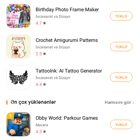
Birthday Photo Frame Maker
YÜKLƏ
İncəsənət və Dizayn
4.7
Crochet Amigurumi Patterns
YÜKLƏ
İncəsənət və Dizayn
2.5
TattooInk: AI Tattoo Generator
YÜKLƏ
İncəsənət və Dizayn
4.4
Ən çox yüklənənlər
Hamısını gör
1
Obby World: Parkour Games
YÜKLƏ
Macerə
4.3