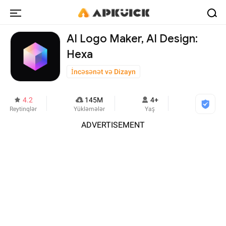
AI Logo Maker, AI Design:
Hexa
İncəsənət və Dizayn
4.2
145M
4+
Reytinqlər
Yükləmələr
Yaş
ADVERTISEMENT