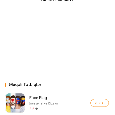
Əlaqəli Tətbiqlər
Face Flag
YÜKLƏ
İncəsənət və Dizayn
2.6