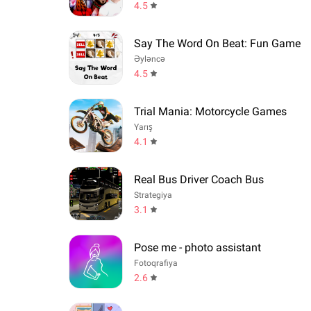
4.5
Say The Word On Beat: Fun Game
Əyləncə
4.5
Trial Mania: Motorcycle Games
Yarış
4.1
Real Bus Driver Coach Bus
Strategiya
3.1
Pose me - photo assistant
Fotoqrafiya
2.6