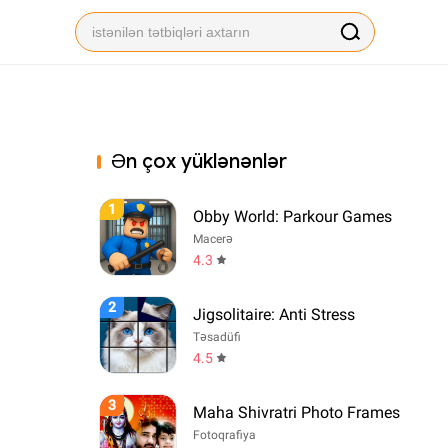
Ən çox yüklənənlər
1
Obby World: Parkour Games
Macerə
4.3
2
Jigsolitaire: Anti Stress
Təsadüfi
4.5
3
Maha Shivratri Photo Frames
Fotoqrafiya