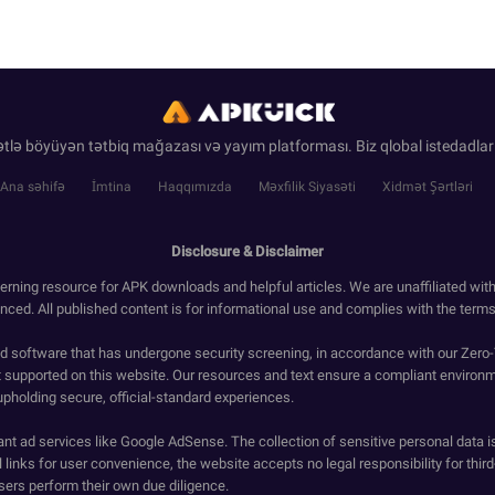
tlə böyüyən tətbiq mağazası və yayım platforması. Biz qlobal istedadlar
Ana səhifə
İmtina
Haqqımızda
Məxfilik Siyasəti
Xidmət Şərtləri
Disclosure & Disclaimer
erning resource for APK downloads and helpful articles. We are unaffiliated wit
enced. All published content is for informational use and complies with the terms 
ied software that has undergone security screening, in accordance with our Zer
t supported on this website. Our resources and text ensure a compliant environm
upholding secure, official-standard experiences.
ant ad services like Google AdSense. The collection of sensitive personal data i
 links for user convenience, the website accepts no legal responsibility for third
ers perform their own due diligence.