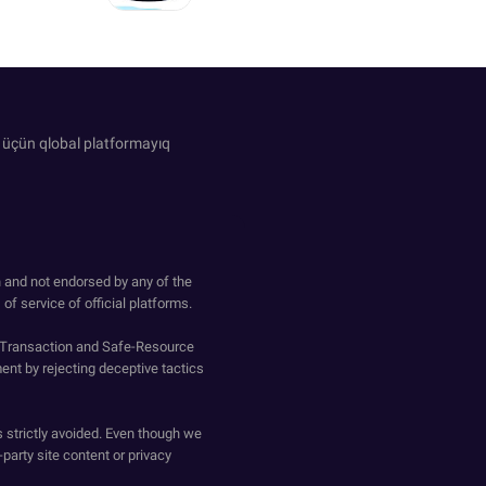
 üçün qlobal platformayıq
h and not endorsed by any of the
of service of official platforms.
o-Transaction and Safe-Resource
ent by rejecting deceptive tactics
s strictly avoided. Even though we
-party site content or privacy