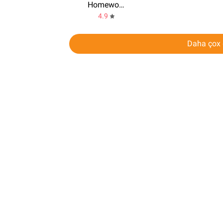
HomeworkMan
4.9
Daha çox 