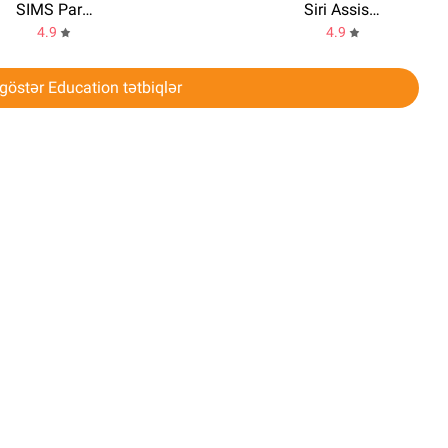
SIMS Parent
Siri Assistnt voice commands
4.9
4.9
göstər Education tətbiqlər