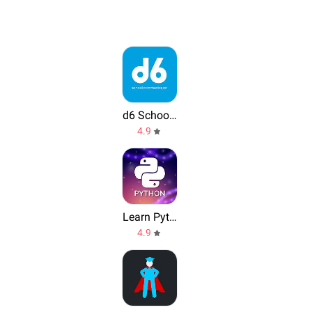
d6 School Communicator
4.9
Learn Python
4.9