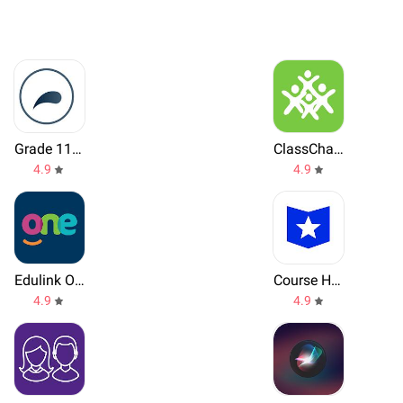
Grade 11 Mathematics Mobile Application
ClassCharts Parents
4.9
4.9
Edulink One
Course Hero
4.9
4.9