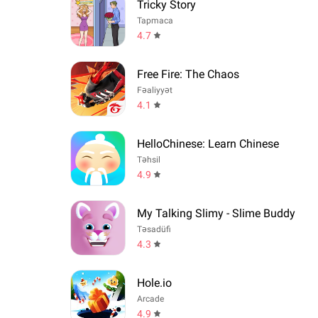
Tricky Story
Tapmaca
4.7
Free Fire: The Chaos
Fəaliyyət
4.1
HelloChinese: Learn Chinese
Təhsil
4.9
My Talking Slimy - Slime Buddy
Təsadüfi
4.3
Hole.io
Arcade
4.9