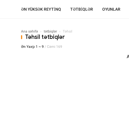
ƏN YÜKSƏK REYTİNQ
TƏTBİQLƏR
OYUNLAR
Ana səhifə
›
tətbiqlər
›
Təhsil
Təhsil tətbiqlər
Ən Yaxşı 1 ~ 9
/ Cəmi 169