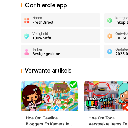
Oor hierdie app
Naam
kategor
FreshDirect
Inkopi
Veiligheid
Ontwikk
100% Safe
FRESH
Teiken
Opdate
Besige gesinne
2025.0
Verwante artikels
Hoe Om Gewilde
Hoe Om Toca
Bloggers En Kamers In
Versteekte Items Te