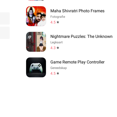
Maha Shivratri Photo Frames
Fotografie
4.5
Nightmare Puzzles: The Unknown
Legkaart
4.3
Game Remote Play Controller
Gereedskap
4.5