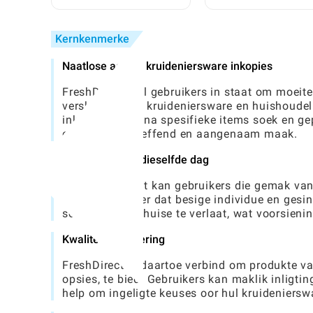
Toca World Te Replikeer
Vind En Te Geniet: 'n
Volledige Gids
Kernkenmerke
Naatlose aanlyn kruideniersware inkopies
FreshDirect stel gebruikers in staat om moeite
verskeidenheid kruideniersware en huishoudeli
inkopies doen, na spesifieke items soek en ge
ervaring doeltreffend en aangenaam maak.
Aflewering van dieselfde dag
Met FreshDirect kan gebruikers die gemak van 
funksie verseker dat besige individue en ges
sonder om hul huise te verlaat, wat voorsienin
Kwaliteitversekering
FreshDirect is daartoe verbind om produkte va
opsies, te bied. Gebruikers kan maklik inligti
help om ingeligte keuses oor hul kruideniersw