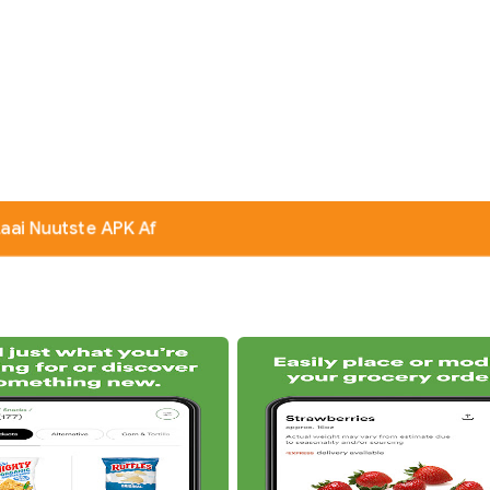
Laai Nuutste APK Af