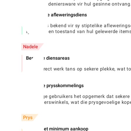
beste kruideniersware vir hul gesinne ontvang
Betroubare afleweringsdiens
Die app is bekend vir sy stiptelike aflewering
tydigheid en toestand van hul gelewerde item
Nadele
Beperkte diensareas
FreshDirect werk tans op sekere plekke, wat t
beperk.
Af en toe prysskommelings
Sommige gebruikers het opgemerk dat sekere i
kruidenierswinkels, wat die prysgevoelige kope
Prys
Gratis met minimum aankoop