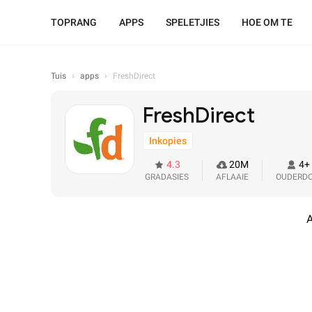
TOPRANG
APPS
SPELETJIES
HOE OM TE
Tuis
›
apps
›
FreshDirect
FreshDirect
Inkopies
4.3
20M
4+
GRADASIES
AFLAAIE
OUDERD