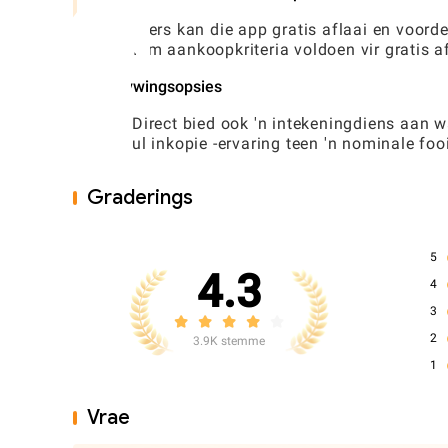
Gebruikers kan die app gratis aflaai en voorde
minimum aankoopkriteria voldoen vir gratis a
Inskrywingsopsies
FreshDirect bied ook 'n intekeningdiens aan 
wat hul inkopie -ervaring teen 'n nominale fooi
Graderings
5
4.3
4
3
2
3.9K stemme
1
Vrae