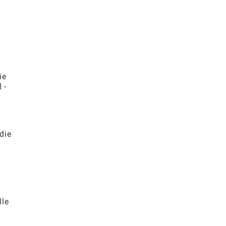
ie
 -
die
lle