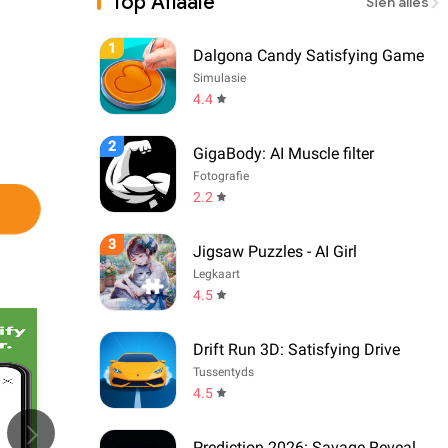
Top Aflaaie
Sien alles
1
Dalgona Candy Satisfying Game
Simulasie
4.4
2
GigaBody: AI Muscle filter
Fotografie
2.2
3
Jigsaw Puzzles - AI Girl
Legkaart
4.5
Drift Run 3D: Satisfying Drive
Tussentyds
4.5
Prediction 2026: Savage Reveal