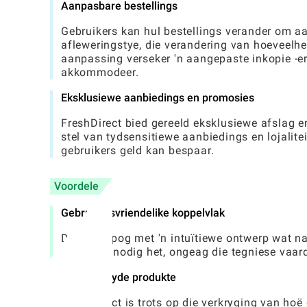
Aanpasbare bestellings
Gebruikers kan hul bestellings verander om aa
afleweringstye, die verandering van hoeveelhe
aanpassing verseker 'n aangepaste inkopie -er
akkommodeer.
Eksklusiewe aanbiedings en promosies
FreshDirect bied gereeld eksklusiewe afslag e
stel van tydsensitiewe aanbiedings en lojalitei
gebruikers geld kan bespaar.
Voordele
Gebruikersvriendelike koppelvlak
Die app spog met 'n intuïtiewe ontwerp wat na
wat hulle nodig het, ongeag die tegniese vaar
Vars verkryde produkte
FreshDirect is trots op die verkryging van hoë 