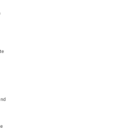
n
te
ind
ie