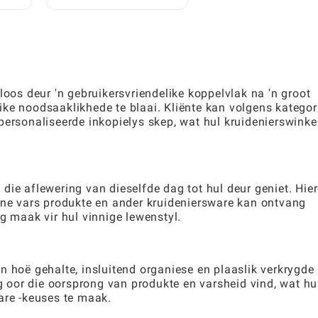
Gebruik: 'n Volledige
Spelergids
loos deur 'n gebruikersvriendelike koppelvlak na 'n groot
ke noodsaaklikhede te blaai. Kliënte kan volgens kategor
personaliseerde inkopielys skep, wat hul kruidenierswinkel
die aflewering van dieselfde dag tot hul deur geniet. Hier
inne vars produkte en ander kruideniersware kan ontvang
g maak vir hul vinnige lewenstyl.
n hoë gehalte, insluitend organiese en plaaslik verkrygde
ng oor die oorsprong van produkte en varsheid vind, wat hu
are -keuses te maak.