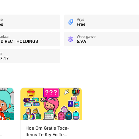
ie
Prys
es
Free
elaar
Weergawe
 DIRECT HOLDINGS
6.9.9
er
7.17
Hoe Om Gratis Toca-
Items Te Kry En Te