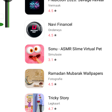
Vermaak
4.5
Navi Financel
Onderwys
4.5
Sonu - ASMR Slime Virtual Pet
Simulasie
3.1
Ramadan Mubarak Wallpapers
Fotografie
4.5
Tricky Story
Legkaart
4.7